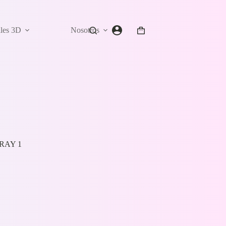
ales 3D
Nosotros
Carro
de
compra