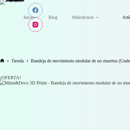
Saltar
al
contenido
Inicio
Blog
Malediction
Art
Tienda
Bandeja de movimiento modular de no muertos (Und
Inicio
¡OFERTA!