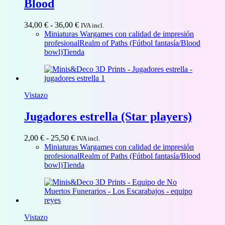
Blood
Rango
34,00
€
-
36,00
€
IVA incl.
de
Miniaturas Wargames con calidad de impresión
precios:
profesional
Realm of Paths (Fútbol fantasía/Blood
desde
bowl)
Tienda
34,00 €
hasta
36,00 €
Vistazo
Jugadores estrella (Star players)
Rango
2,00
€
-
25,50
€
IVA incl.
de
Miniaturas Wargames con calidad de impresión
precios:
profesional
Realm of Paths (Fútbol fantasía/Blood
desde
bowl)
Tienda
2,00 €
hasta
25,50 €
Vistazo