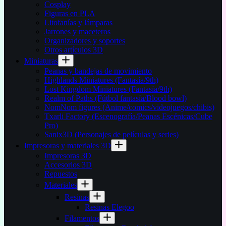
Cosplay
Figuras en PLA
Litofanías y lámparas
Jarrones y maceteros
Organizadores y soportes
Otros artículos 3D
Miniaturas
Peanas y bandejas de movimiento
Highlands Miniatures (Fantasía/9th)
Lost Kingdom Miniatures (Fantasía/9th)
Realm of Paths (Fútbol fantasía/Blood bowl)
NomNom figures (Anime/comics/videojuegos/chibis)
Txarli Factory (Escenografía/Peanas Escénicas/Cube
Pro)
Sanix3D (Personajes de películas y series)
Impresoras y materiales 3D
Impresoras 3D
Accesorios 3D
Repuestos
Materiales
Resinas
Resinas Elegoo
Filamentos