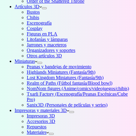
Order of the Shattered Throne
Artículos 3D
Bustos
Chibis
Escenografía
Cosplay
Figuras en PLA
Litofanías y lámparas
Jarrones y maceteros
Organizadores y soportes
Otros artículos 3D
Miniaturas
Peanas y bandejas de movimiento
Highlands Miniatures (Fantasía/9th)
Lost Kingdom Miniatures (Fantasía/9th)
Realm of Paths (Fútbol fantasía/Blood bowl)
NomNom figures (Anime/comics/videojuegos/chibis)
Txarli Factory (Escenografía/Peanas Escénicas/Cube
Pro)
Sanix3D (Personajes de películas y series)
Impresoras y materiales 3D
Impresoras 3D
Accesorios 3D
Repuestos
Materiales