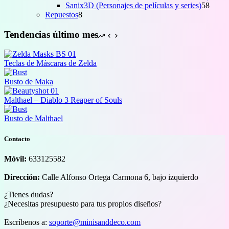
58
pro
Sanix3D (Personajes de películas y series)
58
8
produ
Repuestos
8
productos
Tendencias último mes
Teclas de Máscaras de Zelda
Busto de Maka
Malthael – Diablo 3 Reaper of Souls
Busto de Malthael
Contacto
Móvil:
633125582
Dirección:
Calle Alfonso Ortega Carmona 6, bajo izquierdo
¿Tienes dudas?
¿Necesitas presupuesto para tus propios diseños?
Escríbenos a:
soporte@minisanddeco.com