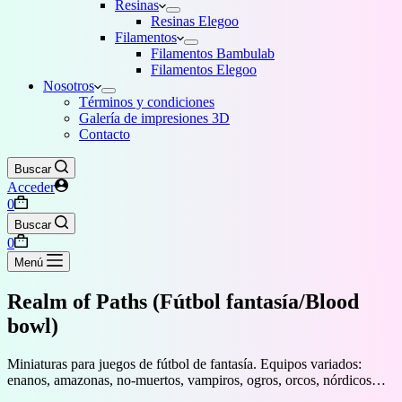
Resinas
Resinas Elegoo
Filamentos
Filamentos Bambulab
Filamentos Elegoo
Nosotros
Términos y condiciones
Galería de impresiones 3D
Contacto
Buscar
Acceder
Carro
0
de
Buscar
compra
Carro
0
de
Menú
compra
Realm of Paths (Fútbol fantasía/Blood
bowl)
Miniaturas para juegos de fútbol de fantasía. Equipos variados:
enanos, amazonas, no-muertos, vampiros, ogros, orcos, nórdicos…