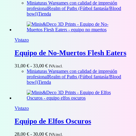
de
Miniaturas Wargames con calidad de impresión
precios:
profesional
Realm of Paths (Fútbol fantasía/Blood
desde
bowl)
Tienda
29,00 €
hasta
31,00 €
Vistazo
Equipo de No-Muertos Flesh Eaters
Rango
31,00
€
-
33,00
€
IVA incl.
de
Miniaturas Wargames con calidad de impresión
precios:
profesional
Realm of Paths (Fútbol fantasía/Blood
desde
bowl)
Tienda
31,00 €
hasta
33,00 €
Vistazo
Equipo de Elfos Oscuros
Rango
28,00
€
-
30,00
€
IVA incl.