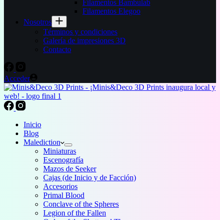
Filamentos Bambulab
Filamentos Elegoo
Nosotros
Términos y condiciones
Galería de impresiones 3D
Contacto
Acceder
Inicio
Blog
Malediction
Miniaturas
Escenografía
Mazos de Seeker
Cajas (de Inicio y de Facción)
Accesorios
Primal Blood
Conclave of the Spheres
Legion of the Fallen