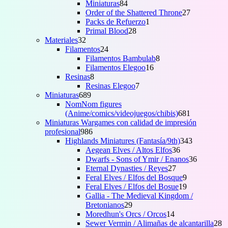
84
producto
Miniaturas
84
productos
27
Order of the Shattered Throne
27
1
productos
Packs de Refuerzo
1
28
producto
Primal Blood
28
32
productos
Materiales
32
productos
24
Filamentos
24
productos
8
Filamentos Bambulab
8
16
productos
Filamentos Elegoo
16
8
productos
Resinas
8
productos
7
Resinas Elegoo
7
689
productos
Miniaturas
689
productos
NomNom figures
681
(Anime/comics/videojuegos/chibis)
681
productos
Miniaturas Wargames con calidad de impresión
986
profesional
986
productos
343
Highlands Miniatures (Fantasía/9th)
343
36
productos
Aegean Elves / Altos Elfos
36
productos
36
Dwarfs - Sons of Ymir / Enanos
36
27
productos
Eternal Dynasties / Reyes
27
productos
9
Feral Elves / Elfos del Bosque
9
productos
19
Feral Elves / Elfos del Bosue
19
productos
Gallia - The Medieval Kingdom /
29
Bretonianos
29
productos
14
Moredhun's Orcs / Orcos
14
productos
2
Sewer Vermin / Alimañas de alcantarilla
28