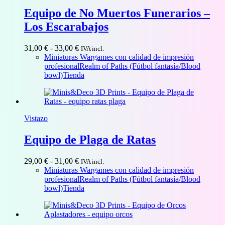
Equipo de No Muertos Funerarios –
Los Escarabajos
Rango
31,00
€
-
33,00
€
IVA incl.
de
Miniaturas Wargames con calidad de impresión
precios:
profesional
Realm of Paths (Fútbol fantasía/Blood
desde
bowl)
Tienda
31,00 €
hasta
33,00 €
Vistazo
Equipo de Plaga de Ratas
Rango
29,00
€
-
31,00
€
IVA incl.
de
Miniaturas Wargames con calidad de impresión
precios:
profesional
Realm of Paths (Fútbol fantasía/Blood
desde
bowl)
Tienda
29,00 €
hasta
31,00 €