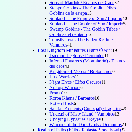
37
p
Sons of Marduk / Enanos del Caos
37
produc
Steppe Goblins - The Goblin Tribes /
13
Goblins de la estepa
13
productos
40
Sunland - The Empire of Sun / Imperio
40
5
pr
Sunland – The Empire of Sun / Imperio
5
pro
Swamp Goblins - The Goblin Tribes /
12
Goblins del pantano
12
productos
Transilvanya - The Fallen Realm /
41
Vampiros
41
productos
191
Lost Kingdom Miniatures (Fantasía/9th)
191
11
produc
Daemon Legions / Demonios
11
productos
Infernal Dwarves (Magmhorin) / Enanos
43
del caos
43
productos
0
Kingdom of Mercia / Bretonianos
0
11
producto
Lust Warriors
11
productos
11
Night Elves / Elfos Oscuros
11
6
productos
Nukuja Warriors
6
10
productos
Promo
10
productos
10
Roroa Khans / Bárbaros
10
6
productos
Rotten Hosts
6
productos
49
Saurian Ancients (Cuetzpal) / Lagartos
49
13
pro
Undead of Misty Island / Vampiros
13
0
produc
Undying Dynasties / Reyes
0
productos
21
Warriors of the Dark Gods / Demonios
21
32
pr
Realm of Paths (Fútbol fantasía/Blood bowl)
32