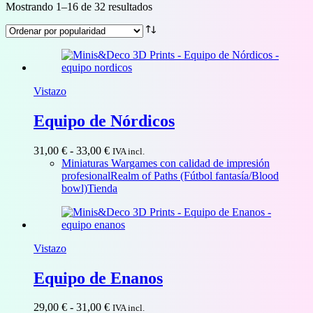
Ordenado
Mostrando 1–16 de 32 resultados
por
popularidad
Vistazo
Equipo de Nórdicos
Rango
31,00
€
-
33,00
€
IVA incl.
de
Miniaturas Wargames con calidad de impresión
precios:
profesional
Realm of Paths (Fútbol fantasía/Blood
desde
bowl)
Tienda
31,00 €
hasta
33,00 €
Vistazo
Equipo de Enanos
Rango
29,00
€
-
31,00
€
IVA incl.