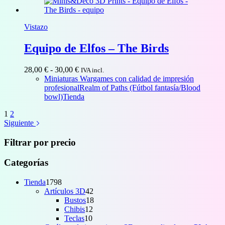
Vistazo
Equipo de Elfos – The Birds
Rango
28,00
€
-
30,00
€
IVA incl.
de
Miniaturas Wargames con calidad de impresión
precios:
profesional
Realm of Paths (Fútbol fantasía/Blood
desde
bowl)
Tienda
28,00 €
1
2
hasta
Siguiente
30,00 €
Filtrar por precio
Categorías
1798
Tienda
1798
productos
42
Artículos 3D
42
productos
18
Bustos
18
12
productos
Chibis
12
10
productos
Teclas
10