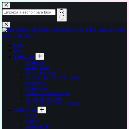
Saltar
al
contenido
Sin
resultados
Inicio
Blog
Malediction
Miniaturas
Escenografía
Mazos de Seeker
Cajas (de Inicio y de Facción)
Accesorios
Primal Blood
Conclave of the Spheres
Legion of the Fallen
Order of the Shattered Throne
Artículos 3D
Bustos
Chibis
Escenografía