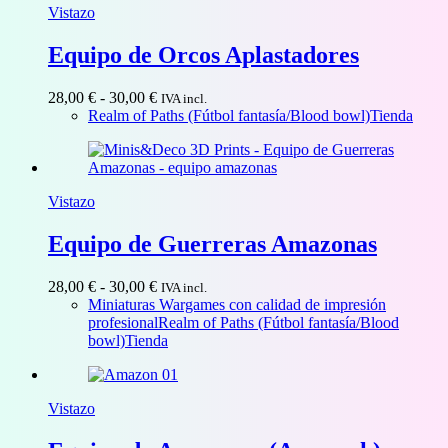
Vistazo
Equipo de Orcos Aplastadores
Rango
28,00
€
-
30,00
€
IVA incl.
de
Realm of Paths (Fútbol fantasía/Blood bowl)
Tienda
precios:
desde
28,00 €
hasta
Vistazo
30,00 €
Equipo de Guerreras Amazonas
Rango
28,00
€
-
30,00
€
IVA incl.
de
Miniaturas Wargames con calidad de impresión
precios:
profesional
Realm of Paths (Fútbol fantasía/Blood
desde
bowl)
Tienda
28,00 €
hasta
30,00 €
Vistazo