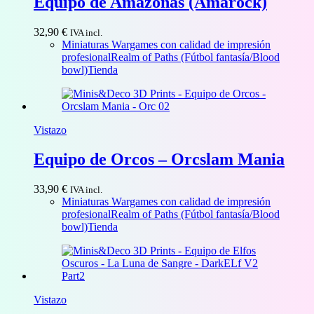
Equipo de Amazonas (Amarock)
32,90
€
IVA incl.
Miniaturas Wargames con calidad de impresión
profesional
Realm of Paths (Fútbol fantasía/Blood
bowl)
Tienda
Vistazo
Equipo de Orcos – Orcslam Mania
33,90
€
IVA incl.
Miniaturas Wargames con calidad de impresión
profesional
Realm of Paths (Fútbol fantasía/Blood
bowl)
Tienda
Vistazo