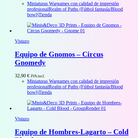
de
Miniaturas Wargames con calidad de impresión
precios:
profesional
Realm of Paths (Fútbol fantasía/Blood
desde
bowl)
Tienda
28,00 €
hasta
30,00 €
Vistazo
Equipo de Gnomos – Circus
Gnomedy
32,90
€
IVA incl.
Miniaturas Wargames con calidad de impresión
profesional
Realm of Paths (Fútbol fantasía/Blood
bowl)
Tienda
Vistazo
Equipo de Hombres-Lagarto – Cold