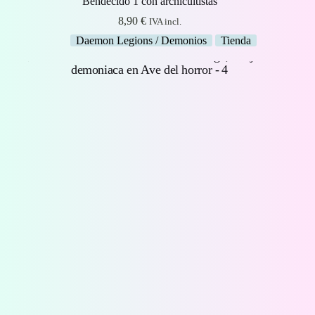
Bendecido 1 con archicultistas
8,90
€
IVA incl.
Daemon Legions / Demonios
Tienda