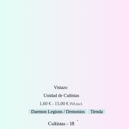
Vistazo
Unidad de Cultistas
Rango
1,60
€
-
15,00
€
IVA incl.
de
Daemon Legions / Demonios
Tienda
precios:
desde
1,60 €