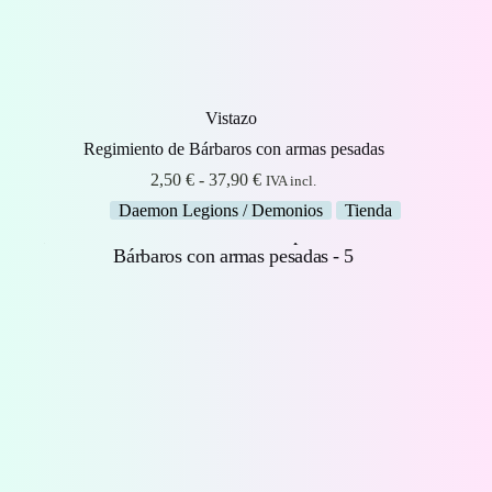
Vistazo
Regimiento de Bárbaros con armas pesadas
Rango
2,50
€
-
37,90
€
IVA incl.
de
Daemon Legions / Demonios
Tienda
precios:
desde
2,50 €
hasta
37,90 €