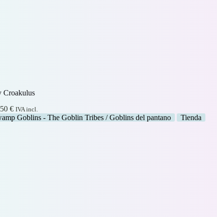
 Croakulus
Rango
,50
€
IVA incl.
de
amp Goblins - The Goblin Tribes / Goblins del pantano
Tienda
precios:
desde
2,20 €
hasta
2,50 €