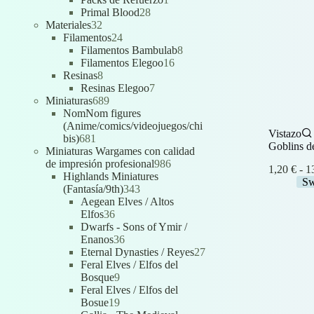
28
producto
Primal Blood
28
32
productos
Materiales
32
productos
24
Filamentos
24
productos
8
Filamentos Bambulab
8
16
productos
Filamentos Elegoo
16
8
productos
Resinas
8
productos
7
Resinas Elegoo
7
689
productos
Miniaturas
689
productos
NomNom figures
(Anime/comics/videojuegos/chi
Vistazo
681
bis)
681
Goblins d
productos
Miniaturas Wargames con calidad
986
de impresión profesional
986
1,20
€
-
1
productos
Highlands Miniatures
Sw
343
(Fantasía/9th)
343
productos
Aegean Elves / Altos
36
Elfos
36
productos
Dwarfs - Sons of Ymir /
36
Enanos
36
productos
27
Eternal Dynasties / Reyes
27
productos
Feral Elves / Elfos del
9
Bosque
9
productos
Feral Elves / Elfos del
19
Bosue
19