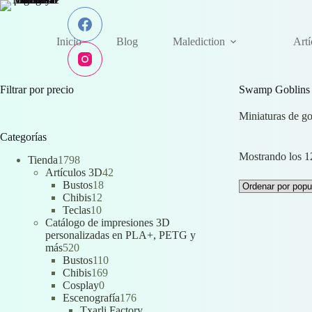
Saltar
al
contenido
Inicio
Blog
Malediction
Art
Filtrar por precio
Swamp Goblins -
Miniaturas de go
Categorías
Mostrando los 12
1798
Tienda
1798
productos
42
Artículos 3D
42
18
productos
Bustos
18
12
productos
Chibis
12
10
productos
Teclas
10
productos
Catálogo de impresiones 3D
personalizadas en PLA+, PETG y
520
más
520
productos
110
Bustos
110
169
productos
Chibis
169
0
productos
Cosplay
0
productos
176
Escenografía
176
productos
Txarli Factory