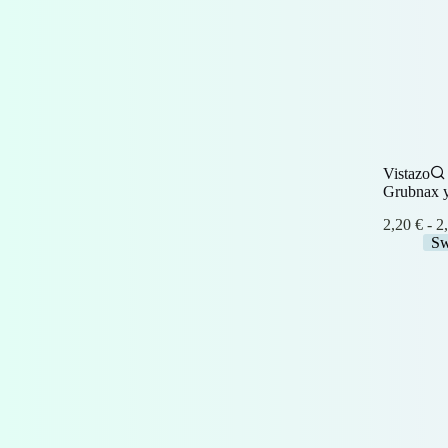
Vistazo
Grubnax y
2,20
€
-
2
Sw