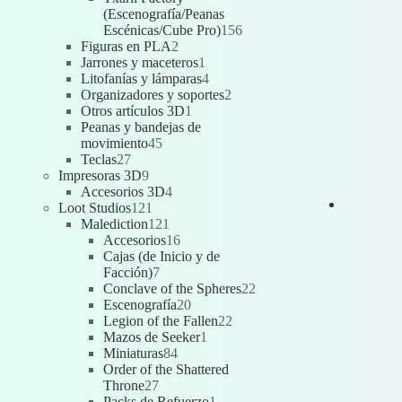
(Escenografía/Peanas
156
Escénicas/Cube Pro)
156
2
productos
Figuras en PLA
2
productos
1
Jarrones y maceteros
1
producto
4
Litofanías y lámparas
4
productos
2
Organizadores y soportes
2
1
productos
Otros artículos 3D
1
producto
Peanas y bandejas de
45
movimiento
45
27
productos
Teclas
27
productos
9
Impresoras 3D
9
productos
4
Accesorios 3D
4
121
productos
Loot Studios
121
productos
121
Malediction
121
productos
16
Accesorios
16
productos
Cajas (de Inicio y de
7
Facción)
7
productos
22
Conclave of the Spheres
22
20
productos
Escenografía
20
productos
22
Legion of the Fallen
22
1
productos
Mazos de Seeker
1
84
producto
Miniaturas
84
productos
Order of the Shattered
27
Throne
27
productos
1
Packs de Refuerzo
1