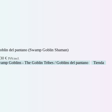
blin del pantano (Swamp Goblin Shaman)
Rango
,30
€
IVA incl.
de
amp Goblins - The Goblin Tribes / Goblins del pantano
Tienda
precios:
desde
2,00 €
hasta
2,30 €