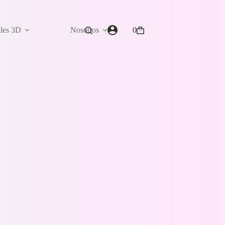
ales 3D
Nosotros
0
Carro
de
compra