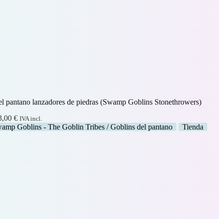
el pantano lanzadores de piedras (Swamp Goblins Stonethrowers)
Rango
3,00
€
IVA incl.
de
amp Goblins - The Goblin Tribes / Goblins del pantano
Tienda
precios:
desde
1,20 €
hasta
13,00 €