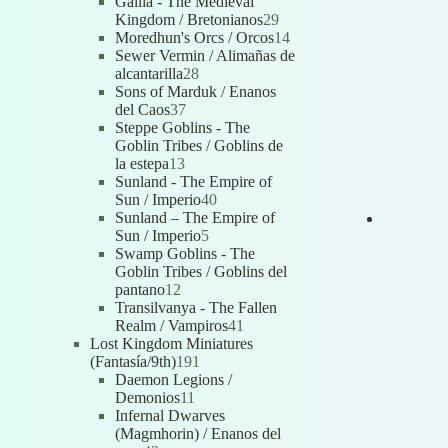
productos
Gallia - The Medieval
29
Kingdom / Bretonianos
29
productos
14
Moredhun's Orcs / Orcos
14
productos
Sewer Vermin / Alimañas de
28
alcantarilla
28
productos
Sons of Marduk / Enanos
37
del Caos
37
productos
Steppe Goblins - The
Goblin Tribes / Goblins de
13
la estepa
13
productos
Sunland - The Empire of
40
Sun / Imperio
40
productos
Sunland – The Empire of
5
Sun / Imperio
5
productos
Swamp Goblins - The
Goblin Tribes / Goblins del
12
pantano
12
productos
Transilvanya - The Fallen
41
Realm / Vampiros
41
productos
Lost Kingdom Miniatures
191
(Fantasía/9th)
191
productos
Daemon Legions /
11
Demonios
11
productos
Infernal Dwarves
(Magmhorin) / Enanos del