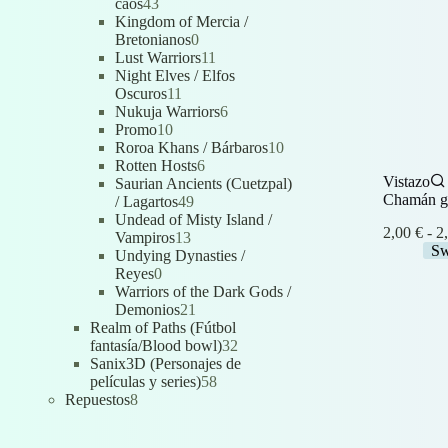
43
caos
43
productos
Kingdom of Mercia /
0
Bretonianos
0
productos
11
Lust Warriors
11
productos
Night Elves / Elfos
11
Oscuros
11
productos
6
Nukuja Warriors
6
10
productos
Promo
10
productos
10
Roroa Khans / Bárbaros
10
6
productos
Rotten Hosts
6
Vistazo
productos
Saurian Ancients (Cuetzpal)
Chamán go
49
/ Lagartos
49
productos
Undead of Misty Island /
2,00
€
-
2
13
Vampiros
13
Sw
productos
Undying Dynasties /
0
Reyes
0
productos
Warriors of the Dark Gods /
21
Demonios
21
productos
Realm of Paths (Fútbol
32
fantasía/Blood bowl)
32
productos
Sanix3D (Personajes de
58
películas y series)
58
8
productos
Repuestos
8
productos