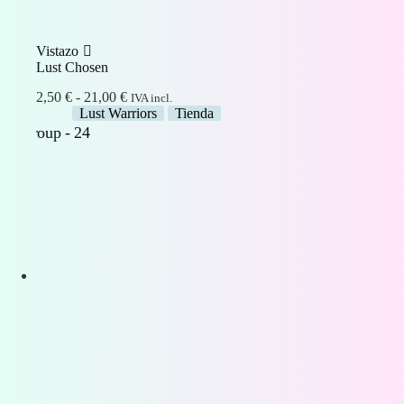
Vistazo
Lust Chosen
Rango
2,50
€
-
21,00
€
IVA incl.
de
Lust Warriors
Tienda
precios:
desde
2,50 €
hasta
21,00 €