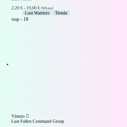
Rango
2,20
€
-
19,00
€
IVA incl.
de
Lust Warriors
Tienda
precios:
desde
2,20 €
hasta
19,00 €
Vistazo
Lust Fallen Command Group