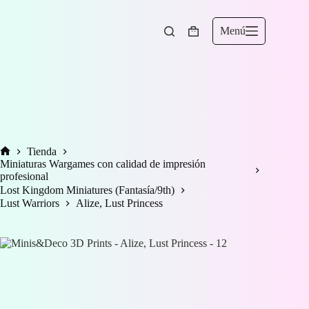
Saltar
al
contenido
Menú
Carro
de
compra
Tienda
Inicio
Miniaturas Wargames con calidad de impresión
profesional
Lost Kingdom Miniatures (Fantasía/9th)
Lust Warriors
Alize, Lust Princess