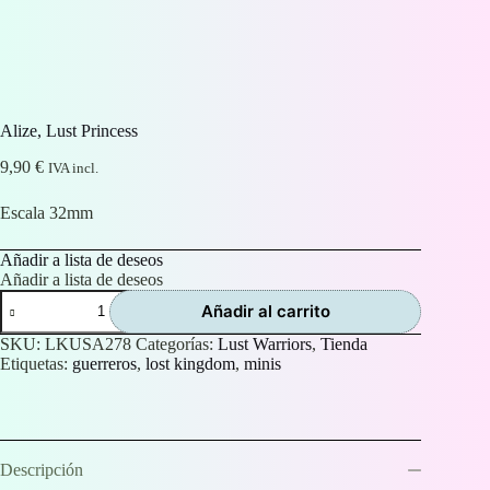
Alize, Lust Princess
9,90
€
IVA incl.
Escala 32mm
Añadir a lista de deseos
Añadir a lista de deseos
Alize,
Añadir al carrito
Lust
Princess
SKU:
LKUSA278
Categorías:
Lust Warriors
,
Tienda
cantidad
Etiquetas:
guerreros
,
lost kingdom
,
minis
Descripción