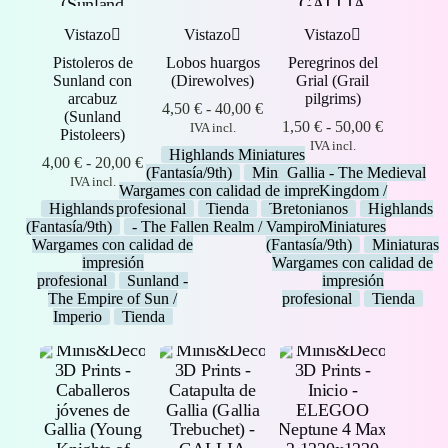
Vistazo
Vistazo
Vistazo
Pistoleros de
Lobos huargos
Peregrinos del
Sunland con
(Direwolves)
Grial (Grail
arcabuz
pilgrims)
Rango
4,50
€
-
40,00
€
(Sunland
de
Rango
1,50
€
-
50,00
€
IVA incl.
Pistoleers)
precios:
de
IVA incl.
Highlands Miniatures
Rango
desde
precios:
4,00
€
-
20,00
€
(Fantasía/9th)
Miniaturas
Gallia - The Medieval
de
4,50 €
desde
IVA incl.
Wargames con calidad de impresión
Kingdom /
precios:
hasta
1,50 €
Highlands Miniatures
profesional
Tienda
Transilvanya
Bretonianos
Highlands
desde
40,00 €
hasta
(Fantasía/9th)
- The Fallen Realm / Vampiros
Miniaturas
Miniatures
4,00 €
50,00 €
Wargames con calidad de
(Fantasía/9th)
Miniaturas
hasta
impresión
Wargames con calidad de
20,00 €
profesional
Sunland -
impresión
The Empire of Sun /
profesional
Tienda
Imperio
Tienda