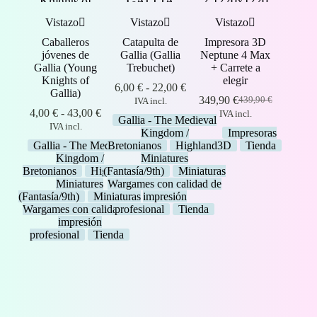
Vistazo
Vistazo
Vistazo
Caballeros
Catapulta de
Impresora 3D
jóvenes de
Gallia (Gallia
Neptune 4 Max
Gallia (Young
Trebuchet)
+ Carrete a
Knights of
elegir
Rango
6,00
€
-
22,00
€
Gallia)
de
349,90
€
439,90
€
IVA incl.
El
El
Rango
precios:
4,00
€
-
43,00
€
IVA incl.
precio
precio
Gallia - The Medieval
de
desde
IVA incl.
original
actual
Kingdom /
Impresoras
precios:
6,00 €
era:
es:
Gallia - The Medieval
Bretonianos
Highlands
3D
Tienda
desde
hasta
439,90 €.
349,90 €.
Kingdom /
Miniatures
4,00 €
22,00 €
Bretonianos
Highlands
(Fantasía/9th)
Miniaturas
hasta
Miniatures
Wargames con calidad de
43,00 €
(Fantasía/9th)
Miniaturas
impresión
Wargames con calidad de
profesional
Tienda
impresión
profesional
Tienda