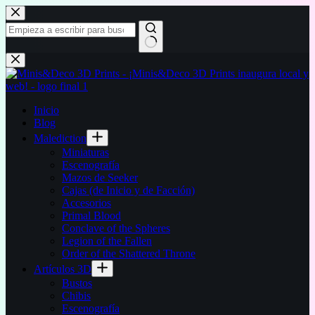
Saltar
al
contenido
Sin
resultados
Inicio
Blog
Malediction
Miniaturas
Escenografía
Mazos de Seeker
Cajas (de Inicio y de Facción)
Accesorios
Primal Blood
Conclave of the Spheres
Legion of the Fallen
Order of the Shattered Throne
Artículos 3D
Bustos
Chibis
Escenografía