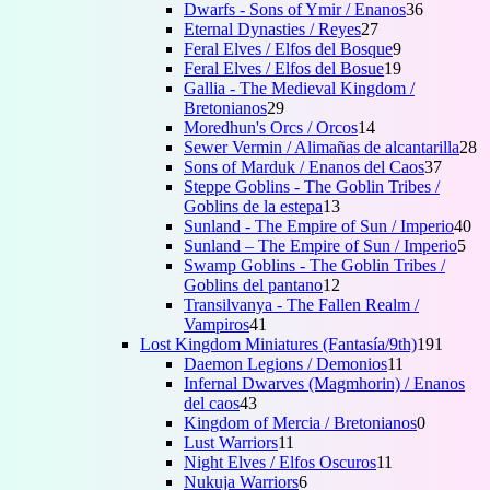
productos
36
Dwarfs - Sons of Ymir / Enanos
36
27
productos
Eternal Dynasties / Reyes
27
productos
9
Feral Elves / Elfos del Bosque
9
productos
19
Feral Elves / Elfos del Bosue
19
productos
Gallia - The Medieval Kingdom /
29
Bretonianos
29
productos
14
Moredhun's Orcs / Orcos
14
productos
2
Sewer Vermin / Alimañas de alcantarilla
28
37
p
Sons of Marduk / Enanos del Caos
37
produc
Steppe Goblins - The Goblin Tribes /
13
Goblins de la estepa
13
productos
40
Sunland - The Empire of Sun / Imperio
40
5
pr
Sunland – The Empire of Sun / Imperio
5
pro
Swamp Goblins - The Goblin Tribes /
12
Goblins del pantano
12
productos
Transilvanya - The Fallen Realm /
41
Vampiros
41
productos
191
Lost Kingdom Miniatures (Fantasía/9th)
191
11
produc
Daemon Legions / Demonios
11
productos
Infernal Dwarves (Magmhorin) / Enanos
43
del caos
43
productos
0
Kingdom of Mercia / Bretonianos
0
11
producto
Lust Warriors
11
productos
11
Night Elves / Elfos Oscuros
11
6
productos
Nukuja Warriors
6