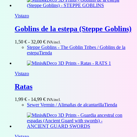
Vistazo
Goblins de la estepa (Steppe Goblins)
Rango
1,50
€
-
32,00
€
IVA incl.
de
Steppe Goblins - The Goblin Tribes / Goblins de la
precios:
estepa
Tienda
desde
1,50 €
hasta
Vistazo
32,00 €
Ratas
Rango
1,99
€
-
14,99
€
IVA incl.
de
Sewer Vermin / Alimañas de alcantarilla
Tienda
precios:
desde
1,99 €
hasta
14,99 €
Vistazo