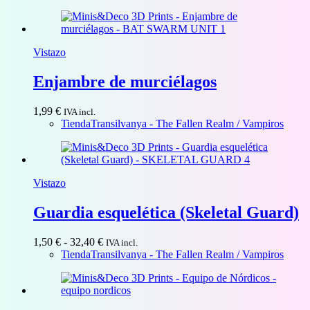
Vistazo
Enjambre de murciélagos
1,99
€
IVA incl.
Tienda
Transilvanya - The Fallen Realm / Vampiros
Vistazo
Guardia esquelética (Skeletal Guard)
Rango
1,50
€
-
32,40
€
IVA incl.
de
Tienda
Transilvanya - The Fallen Realm / Vampiros
precios:
desde
1,50 €
hasta