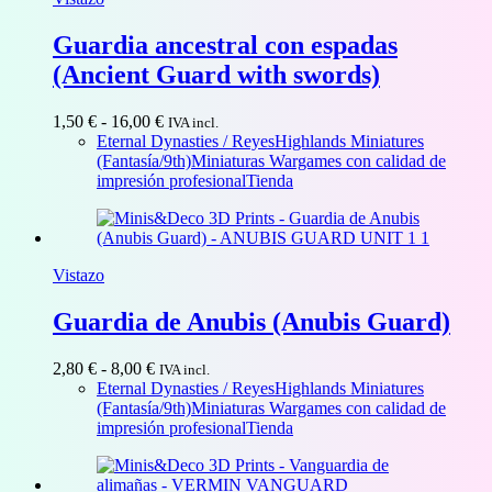
Guardia ancestral con espadas
(Ancient Guard with swords)
Rango
1,50
€
-
16,00
€
IVA incl.
de
Eternal Dynasties / Reyes
Highlands Miniatures
precios:
(Fantasía/9th)
Miniaturas Wargames con calidad de
desde
impresión profesional
Tienda
1,50 €
hasta
16,00 €
Vistazo
Guardia de Anubis (Anubis Guard)
Rango
2,80
€
-
8,00
€
IVA incl.
de
Eternal Dynasties / Reyes
Highlands Miniatures
precios:
(Fantasía/9th)
Miniaturas Wargames con calidad de
desde
impresión profesional
Tienda
2,80 €
hasta
8,00 €