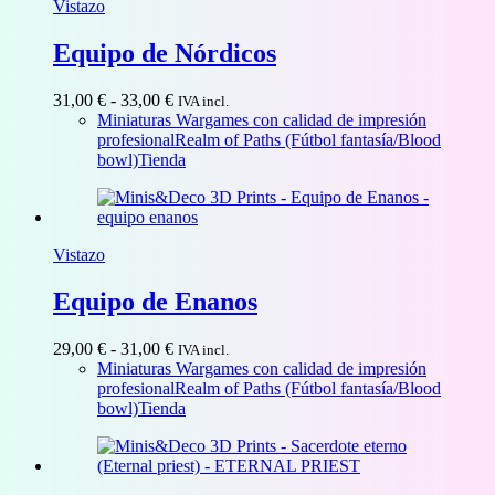
Vistazo
32,40 €
Equipo de Nórdicos
Rango
31,00
€
-
33,00
€
IVA incl.
de
Miniaturas Wargames con calidad de impresión
precios:
profesional
Realm of Paths (Fútbol fantasía/Blood
desde
bowl)
Tienda
31,00 €
hasta
33,00 €
Vistazo
Equipo de Enanos
Rango
29,00
€
-
31,00
€
IVA incl.
de
Miniaturas Wargames con calidad de impresión
precios:
profesional
Realm of Paths (Fútbol fantasía/Blood
desde
bowl)
Tienda
29,00 €
hasta
31,00 €