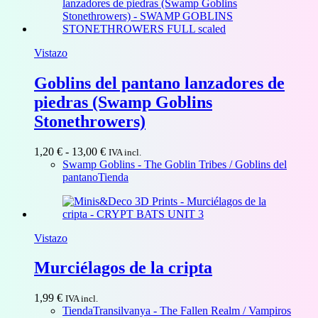
16,00 €
Vistazo
Goblins del pantano lanzadores de
piedras (Swamp Goblins
Stonethrowers)
Rango
1,20
€
-
13,00
€
IVA incl.
de
Swamp Goblins - The Goblin Tribes / Goblins del
precios:
pantano
Tienda
desde
1,20 €
hasta
13,00 €
Vistazo
Murciélagos de la cripta
1,99
€
IVA incl.
Tienda
Transilvanya - The Fallen Realm / Vampiros