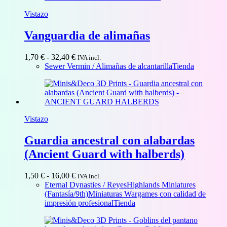
Vistazo
Vanguardia de alimañas
Rango
1,70
€
-
32,40
€
IVA incl.
de
Sewer Vermin / Alimañas de alcantarilla
Tienda
precios:
desde
1,70 €
hasta
32,40 €
Vistazo
Guardia ancestral con alabardas
(Ancient Guard with halberds)
Rango
1,50
€
-
16,00
€
IVA incl.
de
Eternal Dynasties / Reyes
Highlands Miniatures
precios:
(Fantasía/9th)
Miniaturas Wargames con calidad de
desde
impresión profesional
Tienda
1,50 €
hasta