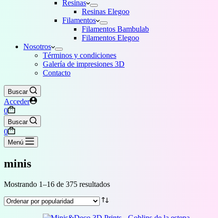
Resinas
Resinas Elegoo
Filamentos
Filamentos Bambulab
Filamentos Elegoo
Nosotros
Términos y condiciones
Galería de impresiones 3D
Contacto
Buscar
Acceder
Carro
0
de
Buscar
compra
Carro
0
de
Menú
compra
minis
Ordenado
Mostrando 1–16 de 375 resultados
por
popularidad