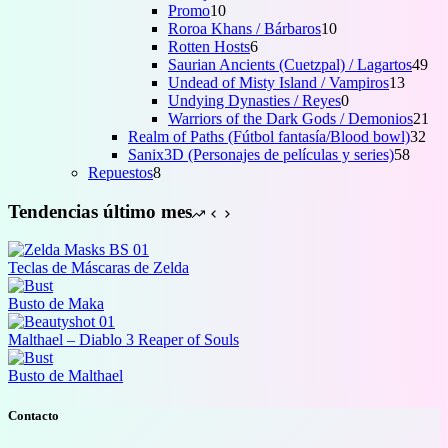
10
productos
Promo
10
productos
10
Roroa Khans / Bárbaros
10
6
productos
Rotten Hosts
6
productos
49
Saurian Ancients (Cuetzpal) / Lagartos
49
13
pro
Undead of Misty Island / Vampiros
13
0
produc
Undying Dynasties / Reyes
0
productos
21
Warriors of the Dark Gods / Demonios
21
32
pr
Realm of Paths (Fútbol fantasía/Blood bowl)
32
58
pro
Sanix3D (Personajes de películas y series)
58
8
produ
Repuestos
8
productos
Tendencias último mes
Teclas de Máscaras de Zelda
Busto de Maka
Malthael – Diablo 3 Reaper of Souls
Busto de Malthael
Contacto