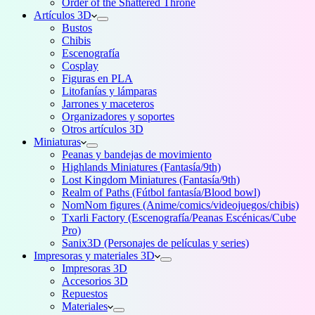
Order of the Shattered Throne
Artículos 3D
Bustos
Chibis
Escenografía
Cosplay
Figuras en PLA
Litofanías y lámparas
Jarrones y maceteros
Organizadores y soportes
Otros artículos 3D
Miniaturas
Peanas y bandejas de movimiento
Highlands Miniatures (Fantasía/9th)
Lost Kingdom Miniatures (Fantasía/9th)
Realm of Paths (Fútbol fantasía/Blood bowl)
NomNom figures (Anime/comics/videojuegos/chibis)
Txarli Factory (Escenografía/Peanas Escénicas/Cube
Pro)
Sanix3D (Personajes de películas y series)
Impresoras y materiales 3D
Impresoras 3D
Accesorios 3D
Repuestos
Materiales