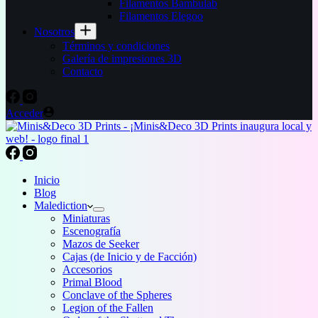
Filamentos Bambulab
Filamentos Elegoo
Nosotros
Términos y condiciones
Galería de impresiones 3D
Contacto
Acceder
Inicio
Blog
Malediction
Miniaturas
Escenografía
Mazos de Seeker
Cajas (de Inicio y de Facción)
Accesorios
Primal Blood
Conclave of the Spheres
Legion of the Fallen