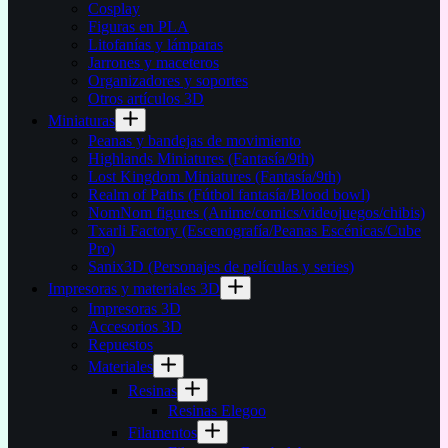
Cosplay
Figuras en PLA
Litofanías y lámparas
Jarrones y maceteros
Organizadores y soportes
Otros artículos 3D
Miniaturas
Peanas y bandejas de movimiento
Highlands Miniatures (Fantasía/9th)
Lost Kingdom Miniatures (Fantasía/9th)
Realm of Paths (Fútbol fantasía/Blood bowl)
NomNom figures (Anime/comics/videojuegos/chibis)
Txarli Factory (Escenografía/Peanas Escénicas/Cube
Pro)
Sanix3D (Personajes de películas y series)
Impresoras y materiales 3D
Impresoras 3D
Accesorios 3D
Repuestos
Materiales
Resinas
Resinas Elegoo
Filamentos