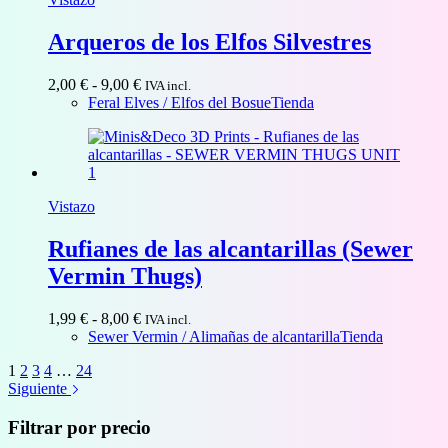
Arqueros de los Elfos Silvestres
Rango
2,00
€
-
9,00
€
IVA incl.
de
Feral Elves / Elfos del Bosue
Tienda
precios:
desde
2,00 €
hasta
9,00 €
Vistazo
Rufianes de las alcantarillas (Sewer
Vermin Thugs)
Rango
1,99
€
-
8,00
€
IVA incl.
de
Sewer Vermin / Alimañas de alcantarilla
Tienda
precios:
1
2
3
4
…
24
desde
Siguiente
1,99 €
hasta
Filtrar por precio
8,00 €