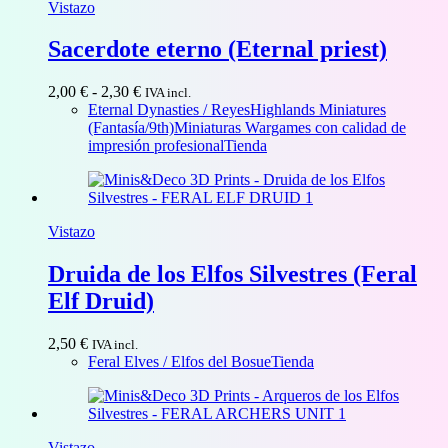
Vistazo
Sacerdote eterno (Eternal priest)
Rango
2,00
€
-
2,30
€
IVA incl.
de
Eternal Dynasties / Reyes
Highlands Miniatures
precios:
(Fantasía/9th)
Miniaturas Wargames con calidad de
desde
impresión profesional
Tienda
2,00 €
hasta
2,30 €
Vistazo
Druida de los Elfos Silvestres (Feral
Elf Druid)
2,50
€
IVA incl.
Feral Elves / Elfos del Bosue
Tienda
Vistazo