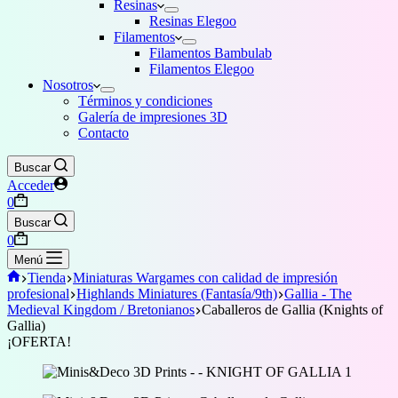
Resinas
Resinas Elegoo
Filamentos
Filamentos Bambulab
Filamentos Elegoo
Nosotros
Términos y condiciones
Galería de impresiones 3D
Contacto
Buscar
Acceder
Carro
0
de
Buscar
compra
Carro
0
de
Menú
compra
Inicio
Tienda
Miniaturas Wargames con calidad de impresión
profesional
Highlands Miniatures (Fantasía/9th)
Gallia - The
Medieval Kingdom / Bretonianos
Caballeros de Gallia (Knights of
Gallia)
¡OFERTA!