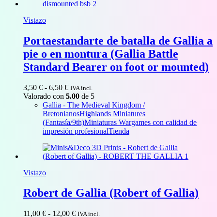
Vistazo
Portaestandarte de batalla de Gallia a
pie o en montura (Gallia Battle
Standard Bearer on foot or mounted)
Rango
3,50
€
-
6,50
€
IVA incl.
de
Valorado con
5.00
de 5
precios:
Gallia - The Medieval Kingdom /
desde
Bretonianos
Highlands Miniatures
3,50 €
(Fantasía/9th)
Miniaturas Wargames con calidad de
hasta
impresión profesional
Tienda
6,50 €
Vistazo
Robert de Gallia (Robert of Gallia)
Rango
11,00
€
-
12,00
€
IVA incl.