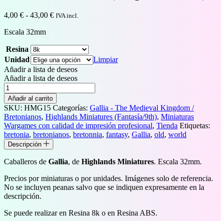
Rango
4,00
€
-
43,00
€
IVA incl.
de
Escala 32mm
precios:
desde
Resina
4,00 €
hasta
Unidad
Limpiar
43,00 €
Añadir a lista de deseos
Añadir a lista de deseos
Caballeros
de
Añadir al carrito
Gallia
SKU:
HMG15
Categorías:
Gallia - The Medieval Kingdom /
(Knights
Bretonianos
,
Highlands Miniatures (Fantasía/9th)
,
Miniaturas
of
Wargames con calidad de impresión profesional
,
Tienda
Etiquetas:
Gallia)
bretonia
,
bretonianos
,
bretonnia
,
fantasy
,
Gallia
,
old
,
world
cantidad
Descripción
Caballeros de
Gallia
, de
Highlands Miniatures
. Escala 32mm.
Precios por miniaturas o por unidades. Imágenes solo de referencia.
No se incluyen peanas salvo que se indiquen expresamente en la
descripción.
Se puede realizar en Resina 8k o en Resina ABS.