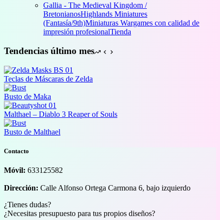
de
Gallia - The Medieval Kingdom /
precios:
Bretonianos
Highlands Miniatures
desde
(Fantasía/9th)
Miniaturas Wargames con calidad de
11,00 €
impresión profesional
Tienda
hasta
12,00 €
Tendencias último mes
Teclas de Máscaras de Zelda
Busto de Maka
Malthael – Diablo 3 Reaper of Souls
Busto de Malthael
Contacto
Móvil:
633125582
Dirección:
Calle Alfonso Ortega Carmona 6, bajo izquierdo
¿Tienes dudas?
¿Necesitas presupuesto para tus propios diseños?