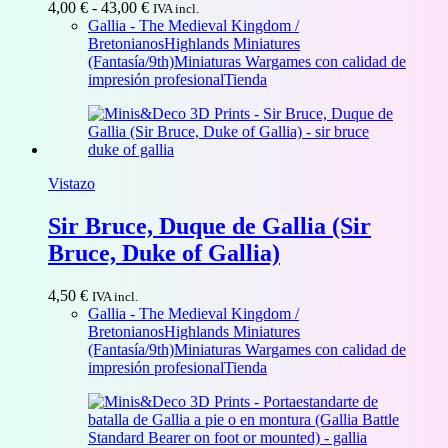
Rango
4,00
€
-
43,00
€
IVA incl.
de
Gallia - The Medieval Kingdom /
precios:
Bretonianos
Highlands Miniatures
desde
(Fantasía/9th)
Miniaturas Wargames con calidad de
4,00 €
impresión profesional
Tienda
hasta
43,00 €
Vistazo
Sir Bruce, Duque de Gallia (Sir
Bruce, Duke of Gallia)
4,50
€
IVA incl.
Gallia - The Medieval Kingdom /
Bretonianos
Highlands Miniatures
(Fantasía/9th)
Miniaturas Wargames con calidad de
impresión profesional
Tienda