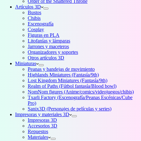
Order of the Shattered Throne
Artículos 3D
Bustos
Chibis
Escenografía
Cosplay
Figuras en PLA
Litofanías y lámparas
Jarrones y maceteros
Organizadores y soportes
Otros artículos 3D
Miniaturas
Peanas y bandejas de movimiento
Highlands Miniatures (Fantasía/9th)
Lost Kingdom Miniatures (Fantasía/9th)
Realm of Paths (Fútbol fantasía/Blood bowl)
NomNom figures (Anime/comics/videojuegos/chibis)
Txarli Factory (Escenografía/Peanas Escénicas/Cube
Pro)
Sanix3D (Personajes de películas y series)
Impresoras y materiales 3D
Impresoras 3D
Accesorios 3D
Repuestos
Materiales