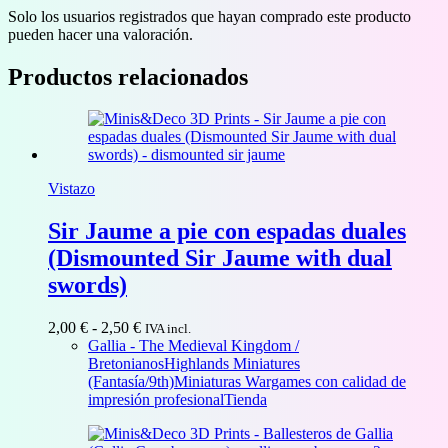
Solo los usuarios registrados que hayan comprado este producto
pueden hacer una valoración.
Productos relacionados
Vistazo
Sir Jaume a pie con espadas duales
(Dismounted Sir Jaume with dual
swords)
Rango
2,00
€
-
2,50
€
IVA incl.
de
Gallia - The Medieval Kingdom /
precios:
Bretonianos
Highlands Miniatures
desde
(Fantasía/9th)
Miniaturas Wargames con calidad de
2,00 €
impresión profesional
Tienda
hasta
2,50 €