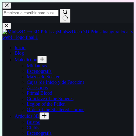
Saltar
al
contenido
Sin
resultados
Inicio
Blog
Malediction
Miniaturas
Escenografía
Mazos de Seeker
Cajas (de Inicio y de Facción)
Accesorios
Primal Blood
Conclave of the Spheres
Legion of the Fallen
Order of the Shattered Throne
Artículos 3D
Bustos
Chibis
Escenografía