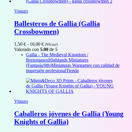
Vistazo
Ballesteros de Gallia (Gallia
Crossbowmen)
Rango
1,50
€
-
16,00
€
IVA incl.
de
Valorado con
5.00
de 5
precios:
Gallia - The Medieval Kingdom /
desde
Bretonianos
Highlands Miniatures
1,50 €
(Fantasía/9th)
Miniaturas Wargames con calidad de
hasta
impresión profesional
Tienda
16,00 €
Vistazo
Caballeros jóvenes de Gallia (Young
Knights of Gallia)