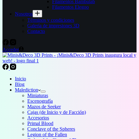
Filamentos Bambulab
Filamentos Elegoo
Nosotros
Términos y condiciones
Galería de impresiones 3D
Contacto
Acceder
Inicio
Blog
Malediction
Miniaturas
Escenografía
Mazos de Seeker
Cajas (de Inicio y de Facción)
Accesorios
Primal Blood
Conclave of the Spheres
Legion of the Fallen