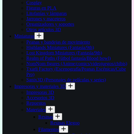
Cosplay
Figuras en PLA
Litofanías y lámparas
Jarrones y maceteros
Organizadores y soportes
Otros artículos 3D
Miniaturas
Peanas y bandejas de movimiento
Highlands Miniatures (Fantasía/9th)
Lost Kingdom Miniatures (Fantasía/9th)
Realm of Paths (Fútbol fantasía/Blood bowl)
NomNom figures (Anime/comics/videojuegos/chibis)
Txarli Factory (Escenografía/Peanas Escénicas/Cube
Pro)
Sanix3D (Personajes de películas y series)
Impresoras y materiales 3D
Impresoras 3D
Accesorios 3D
Repuestos
Materiales
Resinas
Resinas Elegoo
Filamentos