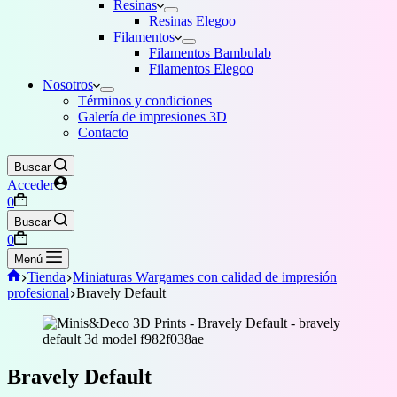
Resinas
Resinas Elegoo
Filamentos
Filamentos Bambulab
Filamentos Elegoo
Nosotros
Términos y condiciones
Galería de impresiones 3D
Contacto
Buscar
Acceder
Carro
0
de
Buscar
compra
Carro
0
de
Menú
compra
Inicio
Tienda
Miniaturas Wargames con calidad de impresión
profesional
Bravely Default
Bravely Default