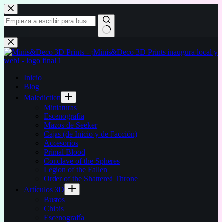
Saltar
al
contenido
Sin
resultados
Inicio
Blog
Malediction
Miniaturas
Escenografía
Mazos de Seeker
Cajas (de Inicio y de Facción)
Accesorios
Primal Blood
Conclave of the Spheres
Legion of the Fallen
Order of the Shattered Throne
Artículos 3D
Bustos
Chibis
Escenografía