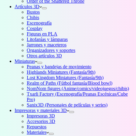
Order of the Shattered Throne
Artículos 3D
Bustos
Chibis
Escenografía
Cosplay
Figuras en PLA
Litofanías y lámparas
Jarrones y maceteros
Organizadores y soportes
Otros artículos 3D
Miniaturas
Peanas y bandejas de movimiento
Highlands Miniatures (Fantasía/9th)
Lost Kingdom Miniatures (Fantasía/9th)
Realm of Paths (Fútbol fantasía/Blood bowl)
NomNom figures (Anime/comics/videojuegos/chibis)
Txarli Factory (Escenografía/Peanas Escénicas/Cube
Pro)
Sanix3D (Personajes de películas y series)
Impresoras y materiales 3D
Impresoras 3D
Accesorios 3D
Repuestos
Materiales