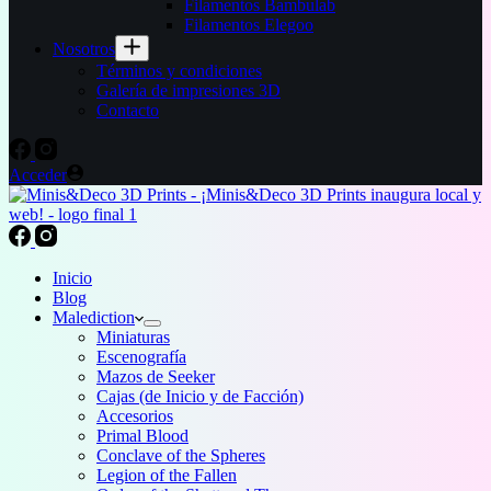
Filamentos Bambulab
Filamentos Elegoo
Nosotros
Términos y condiciones
Galería de impresiones 3D
Contacto
Acceder
Inicio
Blog
Malediction
Miniaturas
Escenografía
Mazos de Seeker
Cajas (de Inicio y de Facción)
Accesorios
Primal Blood
Conclave of the Spheres
Legion of the Fallen