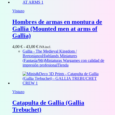
Vistazo
Hombres de armas en montura de
Gallia (Mounted men at arms of
Gallia)
Rango
4,00
€
-
43,00
€
IVA incl.
de
Gallia - The Medieval Kingdom /
precios:
Bretonianos
Highlands Miniatures
desde
(Fantasía/9th)
Miniaturas Wargames con calidad de
4,00 €
impresión profesional
Tienda
hasta
43,00 €
Vistazo
Catapulta de Gallia (Gallia
Trebuchet)