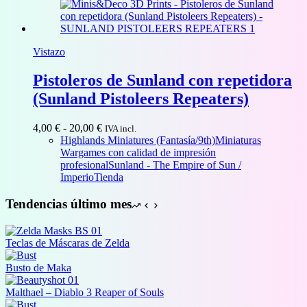
27,00 €
Vistazo
Pistoleros de Sunland con repetidora
(Sunland Pistoleers Repeaters)
Rango
4,00
€
-
20,00
€
IVA incl.
de
Highlands Miniatures (Fantasía/9th)
Miniaturas
precios:
Wargames con calidad de impresión
desde
profesional
Sunland - The Empire of Sun /
4,00 €
Imperio
Tienda
hasta
20,00 €
Tendencias último mes
Teclas de Máscaras de Zelda
Busto de Maka
Malthael – Diablo 3 Reaper of Souls