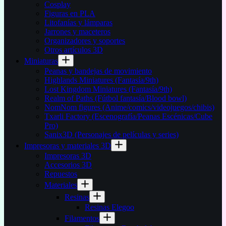
Cosplay
Figuras en PLA
Litofanías y lámparas
Jarrones y maceteros
Organizadores y soportes
Otros artículos 3D
Miniaturas
Peanas y bandejas de movimiento
Highlands Miniatures (Fantasía/9th)
Lost Kingdom Miniatures (Fantasía/9th)
Realm of Paths (Fútbol fantasía/Blood bowl)
NomNom figures (Anime/comics/videojuegos/chibis)
Txarli Factory (Escenografía/Peanas Escénicas/Cube
Pro)
Sanix3D (Personajes de películas y series)
Impresoras y materiales 3D
Impresoras 3D
Accesorios 3D
Repuestos
Materiales
Resinas
Resinas Elegoo
Filamentos