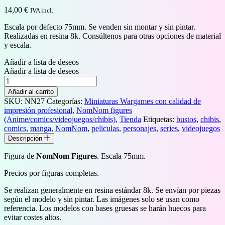
14,00
€
IVA incl.
Escala por defecto 75mm. Se venden sin montar y sin pintar.
Realizadas en resina 8k. Consúltenos para otras opciones de material
y escala.
Añadir a lista de deseos
Añadir a lista de deseos
Bravely
Default
Añadir al carrito
cantidad
SKU:
NN27
Categorías:
Miniaturas Wargames con calidad de
impresión profesional
,
NomNom figures
(Anime/comics/videojuegos/chibis)
,
Tienda
Etiquetas:
bustos
,
chibis
,
comics
,
manga
,
NomNom
,
peliculas
,
personajes
,
series
,
videojuegos
Descripción
Figura de
NomNom Figures
. Escala 75mm.
Precios por figuras completas.
Se realizan generalmente en resina estándar 8k. Se envían por piezas
según el modelo y sin pintar. Las imágenes solo se usan como
referencia. Los modelos con bases gruesas se harán huecos para
evitar costes altos.