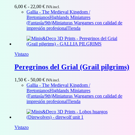
Rango
6,00
€
-
22,00
€
IVA incl.
de
Gallia - The Medieval Kingdom /
precios:
Bretonianos
Highlands Miniatures
desde
(Fantasía/9th)
Miniaturas Wargames con calidad de
6,00 €
impresión profesional
Tienda
hasta
22,00 €
Vistazo
Peregrinos del Grial (Grail pilgrims)
Rango
1,50
€
-
50,00
€
IVA incl.
de
Gallia - The Medieval Kingdom /
precios:
Bretonianos
Highlands Miniatures
desde
(Fantasía/9th)
Miniaturas Wargames con calidad de
1,50 €
impresión profesional
Tienda
hasta
50,00 €
Vistazo