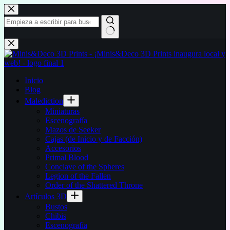
Saltar
al
contenido
Sin
resultados
Inicio
Blog
Malediction
Miniaturas
Escenografía
Mazos de Seeker
Cajas (de Inicio y de Facción)
Accesorios
Primal Blood
Conclave of the Spheres
Legion of the Fallen
Order of the Shattered Throne
Artículos 3D
Bustos
Chibis
Escenografía