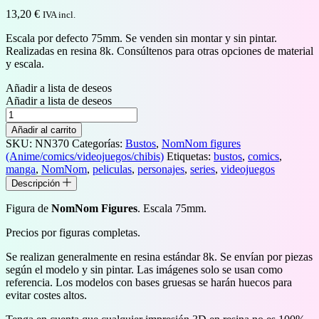
13,20
€
IVA incl.
Escala por defecto 75mm. Se venden sin montar y sin pintar.
Realizadas en resina 8k. Consúltenos para otras opciones de material
y escala.
Añadir a lista de deseos
Añadir a lista de deseos
Busto
de
Añadir al carrito
Felicia
SKU:
NN370
Categorías:
Bustos
,
NomNom figures
Rosemary
(Anime/comics/videojuegos/chibis)
Etiquetas:
bustos
,
comics
,
cantidad
manga
,
NomNom
,
peliculas
,
personajes
,
series
,
videojuegos
Descripción
Figura de
NomNom Figures
. Escala 75mm.
Precios por figuras completas.
Se realizan generalmente en resina estándar 8k. Se envían por piezas
según el modelo y sin pintar. Las imágenes solo se usan como
referencia. Los modelos con bases gruesas se harán huecos para
evitar costes altos.