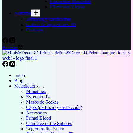
Filamentos Bambulab
Filamentos Elegoo
Nosotros
Términos y condiciones
Galería de impresiones 3D
Contacto
Acceder
Inicio
Blog
Malediction
Miniaturas
Escenografía
Mazos de Seeker
Cajas (de Inicio y de Facción)
Accesorios
Primal Blood
Conclave of the Spheres
Legion of the Fallen