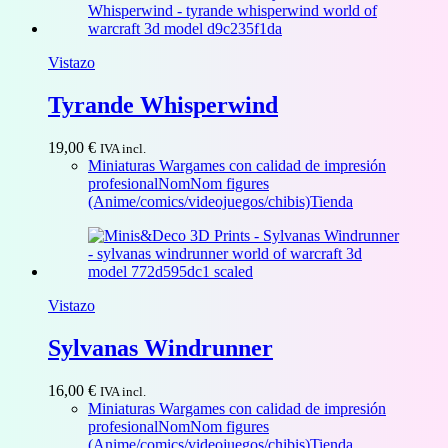
Vistazo
Tyrande Whisperwind
19,00
€
IVA incl.
Miniaturas Wargames con calidad de impresión
profesional
NomNom figures
(Anime/comics/videojuegos/chibis)
Tienda
Vistazo
Sylvanas Windrunner
16,00
€
IVA incl.
Miniaturas Wargames con calidad de impresión
profesional
NomNom figures
(Anime/comics/videojuegos/chibis)
Tienda