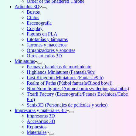
Order of the Shattered Throne
Artículos 3D
Bustos
Chibis
Escenografía
Cosplay
Figuras en PLA
Litofanías y lámparas
Jarrones y maceteros
Organizadores y soportes
Otros artículos 3D
Miniaturas
Peanas y bandejas de movimiento
Highlands Miniatures (Fantasía/9th)
Lost Kingdom Miniatures (Fantasía/9th)
Realm of Paths (Fútbol fantasía/Blood bowl)
NomNom figures (Anime/comics/videojuegos/chibis)
Txarli Factory (Escenografía/Peanas Escénicas/Cube
Pro)
Sanix3D (Personajes de películas y series)
Impresoras y materiales 3D
Impresoras 3D
Accesorios 3D
Repuestos
Materiales