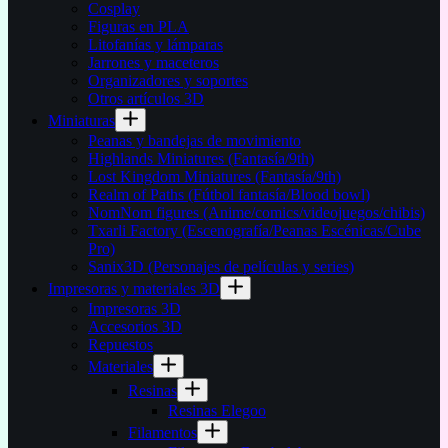
Cosplay
Figuras en PLA
Litofanías y lámparas
Jarrones y maceteros
Organizadores y soportes
Otros artículos 3D
Miniaturas
Peanas y bandejas de movimiento
Highlands Miniatures (Fantasía/9th)
Lost Kingdom Miniatures (Fantasía/9th)
Realm of Paths (Fútbol fantasía/Blood bowl)
NomNom figures (Anime/comics/videojuegos/chibis)
Txarli Factory (Escenografía/Peanas Escénicas/Cube
Pro)
Sanix3D (Personajes de películas y series)
Impresoras y materiales 3D
Impresoras 3D
Accesorios 3D
Repuestos
Materiales
Resinas
Resinas Elegoo
Filamentos