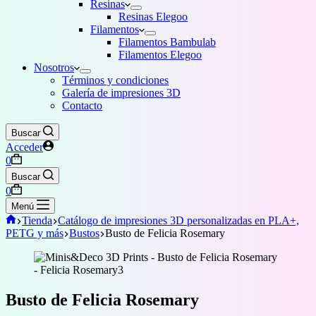
Resinas
Resinas Elegoo
Filamentos
Filamentos Bambulab
Filamentos Elegoo
Nosotros
Términos y condiciones
Galería de impresiones 3D
Contacto
Buscar
Acceder
Carro
0
de
Buscar
compra
Carro
0
de
Menú
compra
Inicio
Tienda
Catálogo de impresiones 3D personalizadas en PLA+,
PETG y más
Bustos
Busto de Felicia Rosemary
Busto de Felicia Rosemary