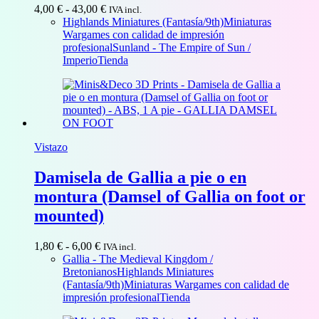
Rango
4,00
€
-
43,00
€
IVA incl.
de
Highlands Miniatures (Fantasía/9th)
Miniaturas
precios:
Wargames con calidad de impresión
desde
profesional
Sunland - The Empire of Sun /
4,00 €
Imperio
Tienda
hasta
43,00 €
Vistazo
Damisela de Gallia a pie o en
montura (Damsel of Gallia on foot or
mounted)
Rango
1,80
€
-
6,00
€
IVA incl.
de
Gallia - The Medieval Kingdom /
precios:
Bretonianos
Highlands Miniatures
desde
(Fantasía/9th)
Miniaturas Wargames con calidad de
1,80 €
impresión profesional
Tienda
hasta