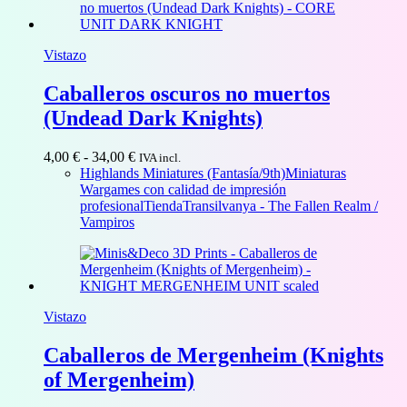
Vistazo
Caballeros oscuros no muertos
(Undead Dark Knights)
Rango
4,00
€
-
34,00
€
IVA incl.
de
Highlands Miniatures (Fantasía/9th)
Miniaturas
precios:
Wargames con calidad de impresión
desde
profesional
Tienda
Transilvanya - The Fallen Realm /
4,00 €
Vampiros
hasta
34,00 €
Vistazo
Caballeros de Mergenheim (Knights
of Mergenheim)