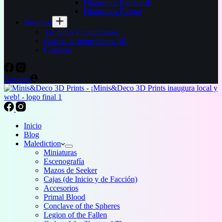
Filamentos Bambulab
Filamentos Elegoo
Nosotros
Términos y condiciones
Galería de impresiones 3D
Contacto
Acceder
Inicio
Blog
Malediction
Miniaturas
Escenografía
Mazos de Seeker
Cajas (de Inicio y de Facción)
Accesorios
Primal Blood
Conclave of the Spheres
Legion of the Fallen