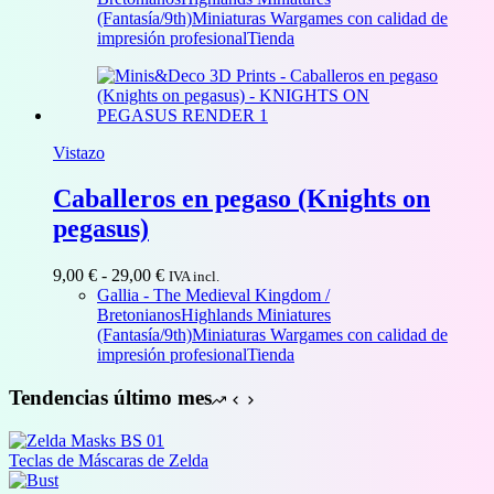
desde
(Fantasía/9th)
Miniaturas Wargames con calidad de
4,00 €
impresión profesional
Tienda
hasta
43,00 €
Vistazo
Caballeros en pegaso (Knights on
pegasus)
Rango
9,00
€
-
29,00
€
IVA incl.
de
Gallia - The Medieval Kingdom /
precios:
Bretonianos
Highlands Miniatures
desde
(Fantasía/9th)
Miniaturas Wargames con calidad de
9,00 €
impresión profesional
Tienda
hasta
29,00 €
Tendencias último mes
Teclas de Máscaras de Zelda