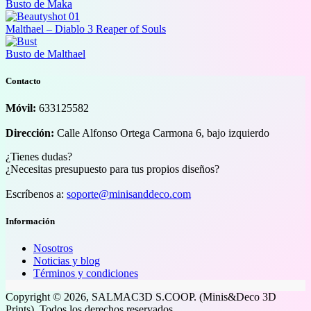
Busto de Maka
Malthael – Diablo 3 Reaper of Souls
Busto de Malthael
Contacto
Móvil:
633125582
Dirección:
Calle Alfonso Ortega Carmona 6, bajo izquierdo
¿Tienes dudas?
¿Necesitas presupuesto para tus propios diseños?
Escríbenos a:
soporte@minisanddeco.com
Información
Nosotros
Noticias y blog
Términos y condiciones
Copyright © 2026, SALMAC3D S.COOP. (Minis&Deco 3D
Prints). Todos los derechos reservados.