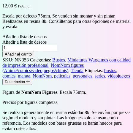
12,00
€
IVA incl.
Escala por defecto 75mm. Se venden sin montar y sin pintar.
Realizadas en resina 8k. Consúltenos para otras opciones de material
y escala.
Añadir a lista de deseos
Añadir a lista de deseos
Busto
de
Añadir al carrito
Frodo
SKU:
NN353
Categorías:
Bustos
,
Miniaturas Wargames con calidad
Baggins
de impresión profesional
,
NomNom figures
cantidad
(Anime/comics/videojuegos/chibis)
,
Tienda
Etiquetas:
bustos
,
comics
,
manga
,
NomNom
,
peliculas
,
personajes
,
series
,
videojuegos
Descripción
Figura de
NomNom Figures
. Escala 75mm.
Precios por figuras completas.
Se realizan generalmente en resina estándar 8k. Se envían por piezas
según el modelo y sin pintar. Las imágenes solo se usan como
referencia. Los modelos con bases gruesas se harán huecos para
evitar costes altos.