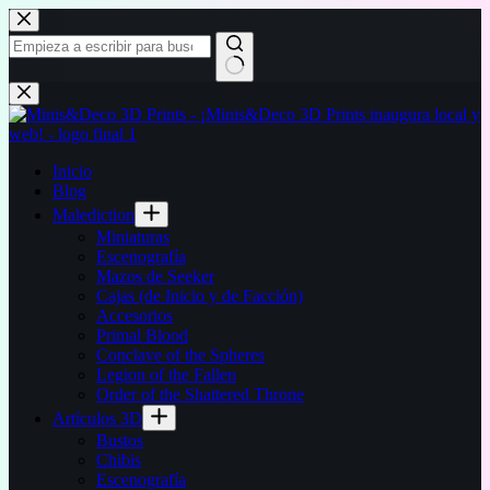
Saltar
al
contenido
Sin
resultados
Inicio
Blog
Malediction
Miniaturas
Escenografía
Mazos de Seeker
Cajas (de Inicio y de Facción)
Accesorios
Primal Blood
Conclave of the Spheres
Legion of the Fallen
Order of the Shattered Throne
Artículos 3D
Bustos
Chibis
Escenografía