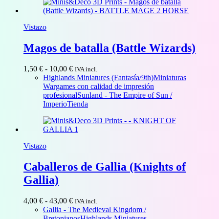
6,00 €
Vistazo
Magos de batalla (Battle Wizards)
Rango
1,50
€
-
10,00
€
IVA incl.
de
Highlands Miniatures (Fantasía/9th)
Miniaturas
precios:
Wargames con calidad de impresión
desde
profesional
Sunland - The Empire of Sun /
1,50 €
Imperio
Tienda
hasta
10,00 €
Vistazo
Caballeros de Gallia (Knights of
Gallia)
Rango
4,00
€
-
43,00
€
IVA incl.
de
Gallia - The Medieval Kingdom /
precios:
Bretonianos
Highlands Miniatures