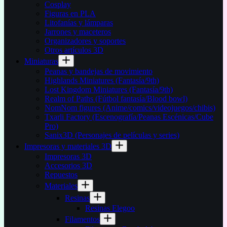
Cosplay
Figuras en PLA
Litofanías y lámparas
Jarrones y maceteros
Organizadores y soportes
Otros artículos 3D
Miniaturas
Peanas y bandejas de movimiento
Highlands Miniatures (Fantasía/9th)
Lost Kingdom Miniatures (Fantasía/9th)
Realm of Paths (Fútbol fantasía/Blood bowl)
NomNom figures (Anime/comics/videojuegos/chibis)
Txarli Factory (Escenografía/Peanas Escénicas/Cube
Pro)
Sanix3D (Personajes de películas y series)
Impresoras y materiales 3D
Impresoras 3D
Accesorios 3D
Repuestos
Materiales
Resinas
Resinas Elegoo
Filamentos