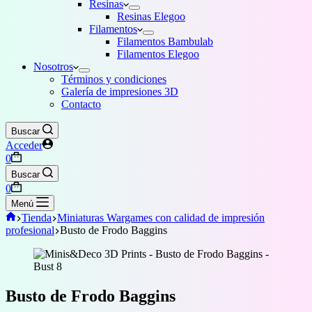
Resinas
Resinas Elegoo
Filamentos
Filamentos Bambulab
Filamentos Elegoo
Nosotros
Términos y condiciones
Galería de impresiones 3D
Contacto
Buscar
Acceder
Carro
0
de
Buscar
compra
Carro
0
de
Menú
compra
Inicio
Tienda
Miniaturas Wargames con calidad de impresión
profesional
Busto de Frodo Baggins
Busto de Frodo Baggins