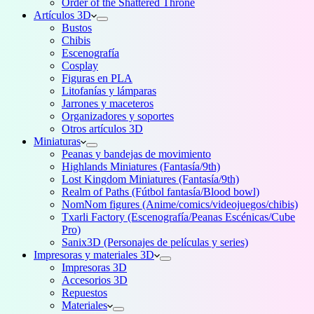
Order of the Shattered Throne
Artículos 3D
Bustos
Chibis
Escenografía
Cosplay
Figuras en PLA
Litofanías y lámparas
Jarrones y maceteros
Organizadores y soportes
Otros artículos 3D
Miniaturas
Peanas y bandejas de movimiento
Highlands Miniatures (Fantasía/9th)
Lost Kingdom Miniatures (Fantasía/9th)
Realm of Paths (Fútbol fantasía/Blood bowl)
NomNom figures (Anime/comics/videojuegos/chibis)
Txarli Factory (Escenografía/Peanas Escénicas/Cube
Pro)
Sanix3D (Personajes de películas y series)
Impresoras y materiales 3D
Impresoras 3D
Accesorios 3D
Repuestos
Materiales