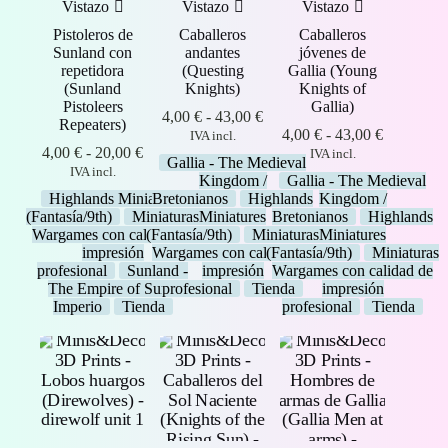
Vistazo
Vistazo
Vistazo
Pistoleros de
Caballeros
Caballeros
Sunland con
andantes
jóvenes de
repetidora
(Questing
Gallia (Young
(Sunland
Knights)
Knights of
Pistoleers
Gallia)
Rango
4,00
€
-
43,00
€
Repeaters)
de
Rango
4,00
€
-
43,00
€
IVA incl.
Rango
precios:
de
4,00
€
-
20,00
€
IVA incl.
Gallia - The Medieval
de
desde
precios:
IVA incl.
Kingdom /
Gallia - The Medieval
precios:
4,00 €
desde
Highlands Miniatures
Bretonianos
Highlands
Kingdom /
desde
hasta
4,00 €
(Fantasía/9th)
Miniaturas
Miniatures
Bretonianos
Highlands
4,00 €
43,00 €
hasta
Wargames con calidad de
(Fantasía/9th)
Miniaturas
Miniatures
hasta
43,00 €
impresión
Wargames con calidad de
(Fantasía/9th)
Miniaturas
20,00 €
profesional
Sunland -
impresión
Wargames con calidad de
The Empire of Sun /
profesional
Tienda
impresión
Imperio
Tienda
profesional
Tienda