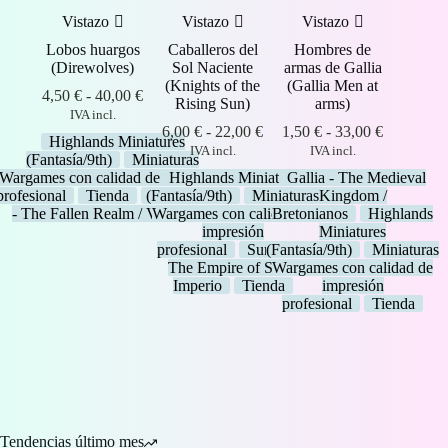
Vistazo
Vistazo
Vistazo
Lobos huargos
Caballeros del
Hombres de
(Direwolves)
Sol Naciente
armas de Gallia
(Knights of the
(Gallia Men at
Rango
4,50
€
-
40,00
€
Rising Sun)
arms)
de
IVA incl.
precios:
Rango
Rango
6,00
€
-
22,00
€
1,50
€
-
33,00
€
Highlands Miniatures
desde
de
de
IVA incl.
IVA incl.
(Fantasía/9th)
Miniaturas
4,50 €
precios:
precios:
Wargames con calidad de impresión
Highlands Miniatures
Gallia - The Medieval
hasta
desde
desde
profesional
Tienda
(Fantasía/9th)
Transilvanya
Miniaturas
Kingdom /
40,00 €
6,00 €
1,50 €
- The Fallen Realm / Vampiros
Wargames con calidad de
Bretonianos
Highlands
hasta
hasta
impresión
Miniatures
22,00 €
33,00 €
profesional
Sunland -
(Fantasía/9th)
Miniaturas
The Empire of Sun /
Wargames con calidad de
Imperio
Tienda
impresión
profesional
Tienda
Tendencias último mes