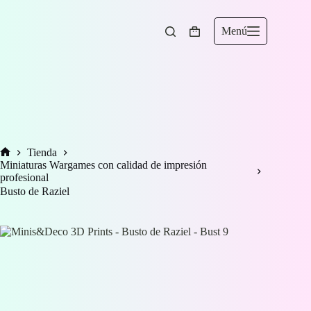
Saltar
al
contenido
Menú
Carro
de
compra
Tienda
Inicio
Miniaturas Wargames con calidad de impresión
profesional
Busto de Raziel