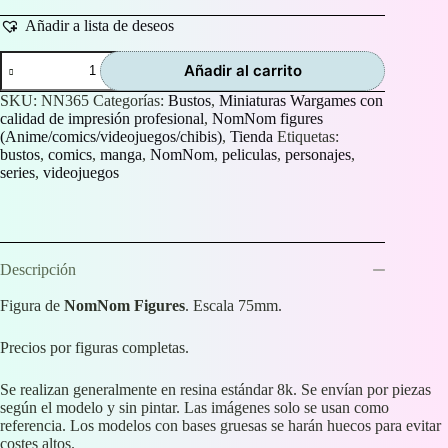
Añadir a lista de deseos
Busto
Añadir al carrito
de
Raziel
SKU:
NN365
Categorías:
Bustos
,
Miniaturas Wargames con
cantidad
calidad de impresión profesional
,
NomNom figures
(Anime/comics/videojuegos/chibis)
,
Tienda
Etiquetas:
bustos
,
comics
,
manga
,
NomNom
,
peliculas
,
personajes
,
series
,
videojuegos
Descripción
Figura de
NomNom Figures
. Escala 75mm.
Precios por figuras completas.
Se realizan generalmente en resina estándar 8k. Se envían por piezas
según el modelo y sin pintar. Las imágenes solo se usan como
referencia. Los modelos con bases gruesas se harán huecos para evitar
costes altos.