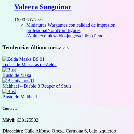
Valeera Sanguinar
16,00
€
IVA incl.
Miniaturas Wargames con calidad de impresión
profesional
NomNom figures
(Anime/comics/videojuegos/chibis)
Tienda
Tendencias último mes
Teclas de Máscaras de Zelda
Busto de Maka
Malthael – Diablo 3 Reaper of Souls
Busto de Malthael
Contacto
Móvil:
633125582
Dirección:
Calle Alfonso Ortega Carmona 6, bajo izquierdo