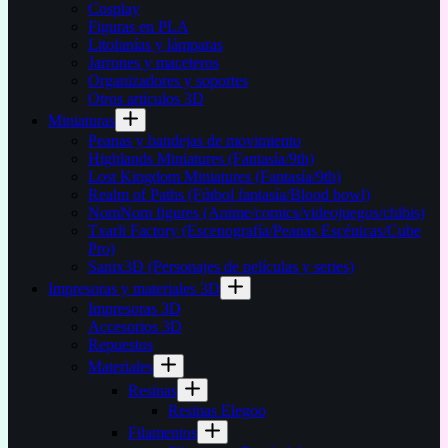
Cosplay
Figuras en PLA
Litofanías y lámparas
Jarrones y maceteros
Organizadores y soportes
Otros artículos 3D
Miniaturas
Peanas y bandejas de movimiento
Highlands Miniatures (Fantasía/9th)
Lost Kingdom Miniatures (Fantasía/9th)
Realm of Paths (Fútbol fantasía/Blood bowl)
NomNom figures (Anime/comics/videojuegos/chibis)
Txarli Factory (Escenografía/Peanas Escénicas/Cube
Pro)
Sanix3D (Personajes de películas y series)
Impresoras y materiales 3D
Impresoras 3D
Accesorios 3D
Repuestos
Materiales
Resinas
Resinas Elegoo
Filamentos