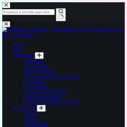
Saltar
al
contenido
Sin
resultados
Inicio
Blog
Malediction
Miniaturas
Escenografía
Mazos de Seeker
Cajas (de Inicio y de Facción)
Accesorios
Primal Blood
Conclave of the Spheres
Legion of the Fallen
Order of the Shattered Throne
Artículos 3D
Bustos
Chibis
Escenografía