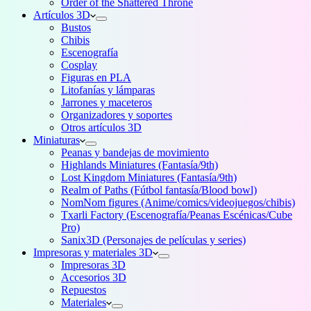
Order of the Shattered Throne
Artículos 3D
Bustos
Chibis
Escenografía
Cosplay
Figuras en PLA
Litofanías y lámparas
Jarrones y maceteros
Organizadores y soportes
Otros artículos 3D
Miniaturas
Peanas y bandejas de movimiento
Highlands Miniatures (Fantasía/9th)
Lost Kingdom Miniatures (Fantasía/9th)
Realm of Paths (Fútbol fantasía/Blood bowl)
NomNom figures (Anime/comics/videojuegos/chibis)
Txarli Factory (Escenografía/Peanas Escénicas/Cube
Pro)
Sanix3D (Personajes de películas y series)
Impresoras y materiales 3D
Impresoras 3D
Accesorios 3D
Repuestos
Materiales