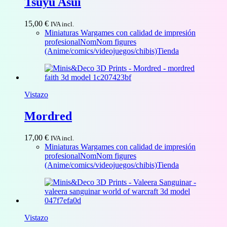
Tsuyu Asui
15,00
€
IVA incl.
Miniaturas Wargames con calidad de impresión
profesional
NomNom figures
(Anime/comics/videojuegos/chibis)
Tienda
Vistazo
Mordred
17,00
€
IVA incl.
Miniaturas Wargames con calidad de impresión
profesional
NomNom figures
(Anime/comics/videojuegos/chibis)
Tienda
Vistazo