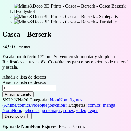
Casca – Berserk
34,90
€
IVA incl.
Escala por defecto 175mm. Se venden sin montar y sin pintar.
Realizadas en resina 8k. Consúltenos para otras opciones de material
y escala.
Añadir a lista de deseos
Añadir a lista de deseos
Casca
–
Añadir al carrito
Berserk
SKU:
NN420
Categoría:
NomNom figures
cantidad
(Anime/comics/videojuegos/chibis)
Etiquetas:
comics
,
manga
,
NomNom
,
peliculas
,
personajes
,
series
,
videojuegos
Descripción
Figura de
NomNom Figures
. Escala 75mm.