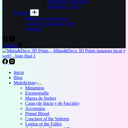
Filamentos Bambulab
Filamentos Elegoo
Nosotros
Términos y condiciones
Galería de impresiones 3D
Contacto
Acceder
Inicio
Blog
Malediction
Miniaturas
Escenografía
Mazos de Seeker
Cajas (de Inicio y de Facción)
Accesorios
Primal Blood
Conclave of the Spheres
Legion of the Fallen