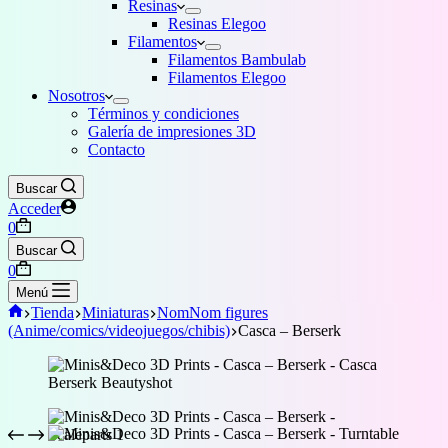
Resinas
Resinas Elegoo
Filamentos
Filamentos Bambulab
Filamentos Elegoo
Nosotros
Términos y condiciones
Galería de impresiones 3D
Contacto
Buscar
Acceder
Carro
0
de
Buscar
compra
Carro
0
de
Menú
compra
Inicio
Tienda
Miniaturas
NomNom figures
(Anime/comics/videojuegos/chibis)
Casca – Berserk