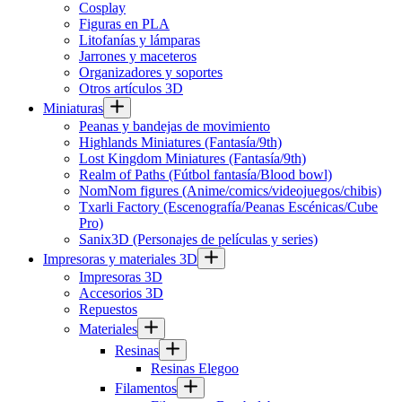
Cosplay
Figuras en PLA
Litofanías y lámparas
Jarrones y maceteros
Organizadores y soportes
Otros artículos 3D
Miniaturas
Peanas y bandejas de movimiento
Highlands Miniatures (Fantasía/9th)
Lost Kingdom Miniatures (Fantasía/9th)
Realm of Paths (Fútbol fantasía/Blood bowl)
NomNom figures (Anime/comics/videojuegos/chibis)
Txarli Factory (Escenografía/Peanas Escénicas/Cube
Pro)
Sanix3D (Personajes de películas y series)
Impresoras y materiales 3D
Impresoras 3D
Accesorios 3D
Repuestos
Materiales
Resinas
Resinas Elegoo
Filamentos