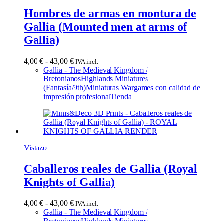
Hombres de armas en montura de
Gallia (Mounted men at arms of
Gallia)
Rango
4,00
€
-
43,00
€
IVA incl.
de
Gallia - The Medieval Kingdom /
precios:
Bretonianos
Highlands Miniatures
desde
(Fantasía/9th)
Miniaturas Wargames con calidad de
4,00 €
impresión profesional
Tienda
hasta
43,00 €
Vistazo
Caballeros reales de Gallia (Royal
Knights of Gallia)
Rango
4,00
€
-
43,00
€
IVA incl.
de
Gallia - The Medieval Kingdom /
precios:
Bretonianos
Highlands Miniatures