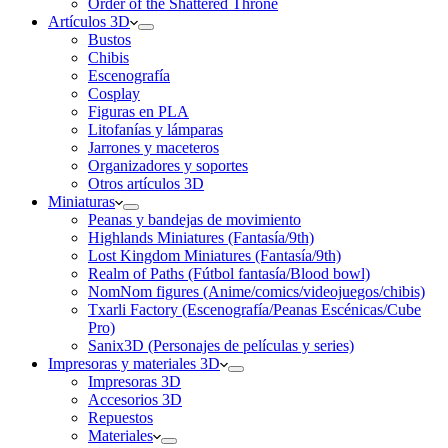
Order of the Shattered Throne
Artículos 3D
Bustos
Chibis
Escenografía
Cosplay
Figuras en PLA
Litofanías y lámparas
Jarrones y maceteros
Organizadores y soportes
Otros artículos 3D
Miniaturas
Peanas y bandejas de movimiento
Highlands Miniatures (Fantasía/9th)
Lost Kingdom Miniatures (Fantasía/9th)
Realm of Paths (Fútbol fantasía/Blood bowl)
NomNom figures (Anime/comics/videojuegos/chibis)
Txarli Factory (Escenografía/Peanas Escénicas/Cube
Pro)
Sanix3D (Personajes de películas y series)
Impresoras y materiales 3D
Impresoras 3D
Accesorios 3D
Repuestos
Materiales