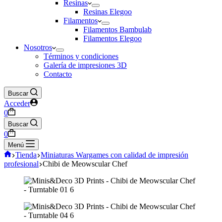
Resinas
Resinas Elegoo
Filamentos
Filamentos Bambulab
Filamentos Elegoo
Nosotros
Términos y condiciones
Galería de impresiones 3D
Contacto
Buscar
Acceder
Carro
0
de
Buscar
compra
Carro
0
de
Menú
compra
Inicio
Tienda
Miniaturas Wargames con calidad de impresión
profesional
Chibi de Meowscular Chef