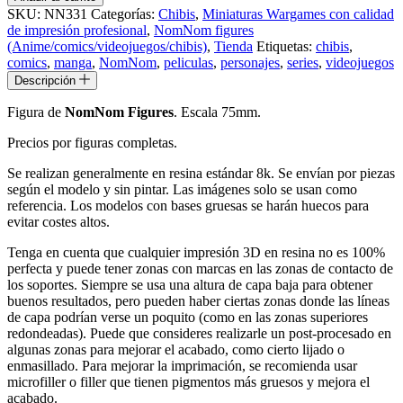
Meowscular
SKU:
NN331
Categorías:
Chibis
,
Miniaturas Wargames con calidad
Chef
de impresión profesional
,
NomNom figures
cantidad
(Anime/comics/videojuegos/chibis)
,
Tienda
Etiquetas:
chibis
,
comics
,
manga
,
NomNom
,
peliculas
,
personajes
,
series
,
videojuegos
Descripción
Figura de
NomNom Figures
. Escala 75mm.
Precios por figuras completas.
Se realizan generalmente en resina estándar 8k. Se envían por piezas
según el modelo y sin pintar. Las imágenes solo se usan como
referencia. Los modelos con bases gruesas se harán huecos para
evitar costes altos.
Tenga en cuenta que cualquier impresión 3D en resina no es 100%
perfecta y puede tener zonas con marcas en las zonas de contacto de
los soportes. Siempre se usa una altura de capa baja para obtener
buenos resultados, pero pueden haber ciertas zonas donde las líneas
de capa podrían verse un poquito (como en las zonas superiores
redondeadas). Puede que consideres realizarle un post-procesado en
algunas zonas para mejorar el acabado, como cierto lijado o
enmasillado. Para mejorar la imprimación, se recomienda usar
microfiller o filler que tienen pigmentos más gruesos y mejora el
acabado.