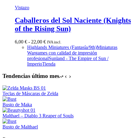
Vistazo
Caballeros del Sol Naciente (Knights
of the Rising Sun)
Rango
6,00
€
-
22,00
€
IVA incl.
de
Highlands Miniatures (Fantasía/9th)
Miniaturas
precios:
Wargames con calidad de impresión
desde
profesional
Sunland - The Empire of Sun /
6,00 €
Imperio
Tienda
hasta
22,00 €
Tendencias último mes
Teclas de Máscaras de Zelda
Busto de Maka
Malthael – Diablo 3 Reaper of Souls
Busto de Malthael