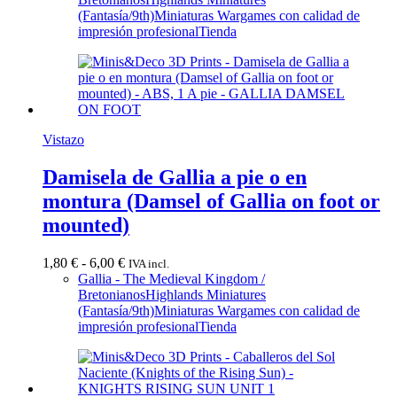
desde
(Fantasía/9th)
Miniaturas Wargames con calidad de
4,00 €
impresión profesional
Tienda
hasta
43,00 €
Vistazo
Damisela de Gallia a pie o en
montura (Damsel of Gallia on foot or
mounted)
Rango
1,80
€
-
6,00
€
IVA incl.
de
Gallia - The Medieval Kingdom /
precios:
Bretonianos
Highlands Miniatures
desde
(Fantasía/9th)
Miniaturas Wargames con calidad de
1,80 €
impresión profesional
Tienda
hasta
6,00 €