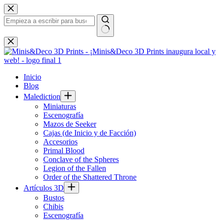
Saltar
al
contenido
Sin
resultados
Inicio
Blog
Malediction
Miniaturas
Escenografía
Mazos de Seeker
Cajas (de Inicio y de Facción)
Accesorios
Primal Blood
Conclave of the Spheres
Legion of the Fallen
Order of the Shattered Throne
Artículos 3D
Bustos
Chibis
Escenografía