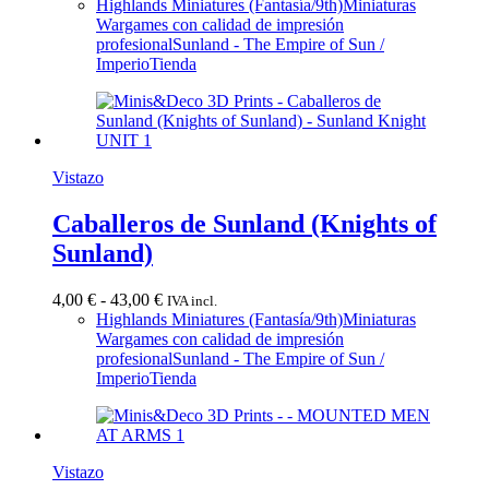
de
Highlands Miniatures (Fantasía/9th)
Miniaturas
precios:
Wargames con calidad de impresión
desde
profesional
Sunland - The Empire of Sun /
4,00 €
Imperio
Tienda
hasta
20,00 €
Vistazo
Caballeros de Sunland (Knights of
Sunland)
Rango
4,00
€
-
43,00
€
IVA incl.
de
Highlands Miniatures (Fantasía/9th)
Miniaturas
precios:
Wargames con calidad de impresión
desde
profesional
Sunland - The Empire of Sun /
4,00 €
Imperio
Tienda
hasta
43,00 €
Vistazo