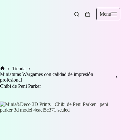
Saltar
al
contenido
Menú
Carro
de
compra
Tienda
Inicio
Miniaturas Wargames con calidad de impresión
profesional
Chibi de Peni Parker