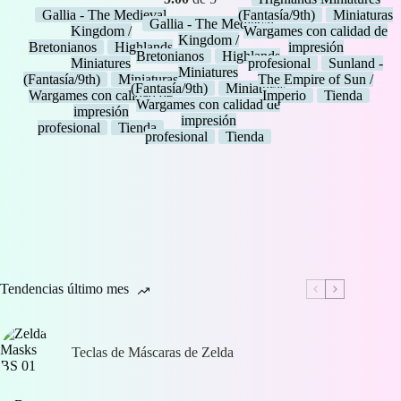
precios:
1,50 €
desde
Gallia - The Medieval
(Fantasía/9th)
Miniaturas
desde
hasta
4,00 €
Gallia - The Medieval
Kingdom /
Wargames con calidad de
1,80 €
32,00 €
hasta
Kingdom /
Bretonianos
Highlands
impresión
hasta
20,00 €
Bretonianos
Highlands
Miniatures
profesional
Sunland -
6,00 €
Miniatures
(Fantasía/9th)
Miniaturas
The Empire of Sun /
(Fantasía/9th)
Miniaturas
Wargames con calidad de
Imperio
Tienda
Wargames con calidad de
impresión
impresión
profesional
Tienda
profesional
Tienda
Tendencias último mes
Teclas de Máscaras de Zelda