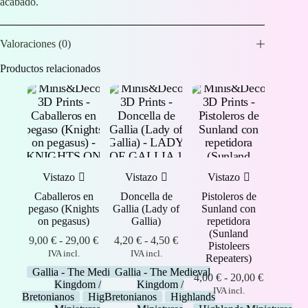
acabado.
Valoraciones (0)
Productos relacionados
Vistazo
Vistazo
Vistazo
Caballeros en
Doncella de
Pistoleros de
pegaso (Knights
Gallia (Lady of
Sunland con
on pegasus)
Gallia)
repetidora
(Sunland
Rango
Rango
9,00
€
-
29,00
€
4,20
€
-
4,50
€
Pistoleers
de
de
IVA incl.
IVA incl.
Repeaters)
precios:
precios:
Gallia - The Medieval
Gallia - The Medieval
desde
desde
Rango
4,00
€
-
20,00
€
Kingdom /
Kingdom /
9,00 €
4,20 €
de
IVA incl.
Bretonianos
Highlands
Bretonianos
Highlands
hasta
hasta
precios: