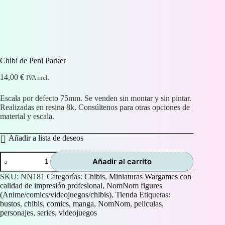
Chibi de Peni Parker
14,00
€
IVA incl.
Escala por defecto 75mm. Se venden sin montar y sin pintar.
Realizadas en resina 8k. Consúltenos para otras opciones de
material y escala.
Añadir a lista de deseos
Chibi
Añadir al carrito
de
Peni
SKU:
NN181
Categorías:
Chibis
,
Miniaturas Wargames con
Parker
calidad de impresión profesional
,
NomNom figures
cantidad
(Anime/comics/videojuegos/chibis)
,
Tienda
Etiquetas:
bustos
,
chibis
,
comics
,
manga
,
NomNom
,
peliculas
,
personajes
,
series
,
videojuegos