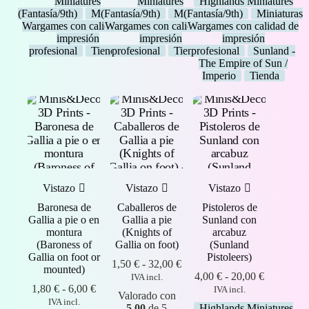
Miniatures
Miniatures
Highlands Miniatures
29,00 €
4,50 €
desde
(Fantasía/9th)
Miniaturas
(Fantasía/9th)
Miniaturas
(Fantasía/9th)
Miniaturas
4,00 €
Wargames con calidad de
Wargames con calidad de
Wargames con calidad de
hasta
impresión
impresión
impresión
20,00 €
profesional
Tienda
profesional
Tienda
profesional
Sunland -
The Empire of Sun /
Imperio
Tienda
Vistazo
Vistazo
Vistazo
Baronesa de
Caballeros de
Pistoleros de
Gallia a pie o en
Gallia a pie
Sunland con
montura
(Knights of
arcabuz
(Baroness of
Gallia on foot)
(Sunland
Gallia on foot or
Pistoleers)
Rango
1,50
€
-
32,00
€
mounted)
de
Rango
4,00
€
-
20,00
€
IVA incl.
Rango
precios:
de
1,80
€
-
6,00
€
IVA incl.
Valorado con
de
desde
precios:
IVA incl.
5.00
de 5
Highlands Miniatures