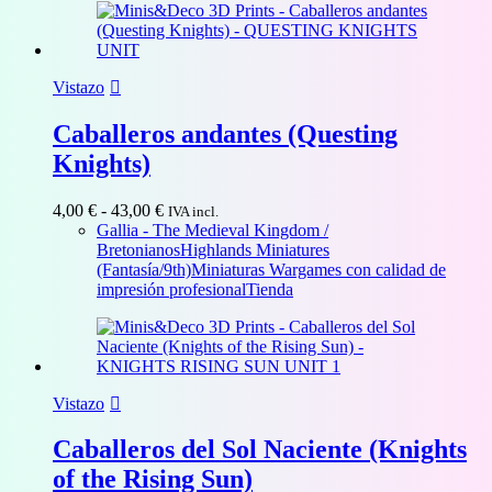
33,00 €
Vistazo
Caballeros andantes (Questing
Knights)
Rango
4,00
€
-
43,00
€
IVA incl.
de
Gallia - The Medieval Kingdom /
precios:
Bretonianos
Highlands Miniatures
desde
(Fantasía/9th)
Miniaturas Wargames con calidad de
4,00 €
impresión profesional
Tienda
hasta
43,00 €
Vistazo
Caballeros del Sol Naciente (Knights
of the Rising Sun)