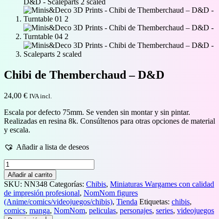
Chibi de Themberchaud – D&D
24,00
€
IVA incl.
Escala por defecto 75mm. Se venden sin montar y sin pintar.
Realizadas en resina 8k. Consúltenos para otras opciones de material
y escala.
Añadir a lista de deseos
Chibi
de
Añadir al carrito
Themberchaud
SKU:
NN348
Categorías:
Chibis
,
Miniaturas Wargames con calidad
–
de impresión profesional
,
NomNom figures
D&D
(Anime/comics/videojuegos/chibis)
,
Tienda
Etiquetas:
chibis
,
cantidad
comics
,
manga
,
NomNom
,
peliculas
,
personajes
,
series
,
videojuegos