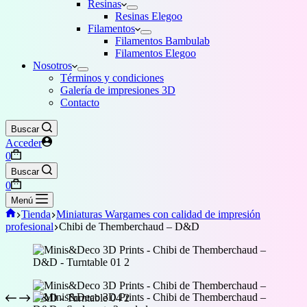
Resinas
Resinas Elegoo
Filamentos
Filamentos Bambulab
Filamentos Elegoo
Nosotros
Términos y condiciones
Galería de impresiones 3D
Contacto
Buscar
Acceder
Carro
0
de
Buscar
compra
Carro
0
de
Menú
compra
Inicio
Tienda
Miniaturas Wargames con calidad de impresión
profesional
Chibi de Themberchaud – D&D