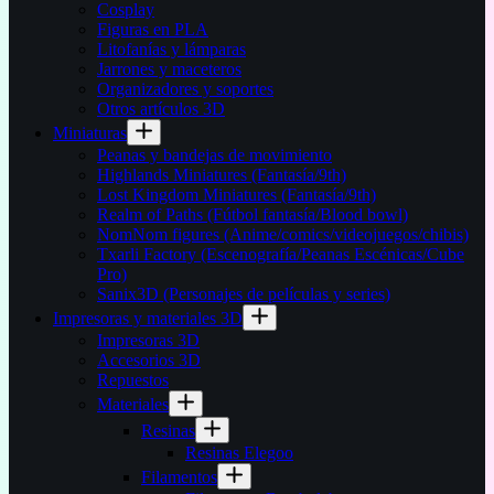
Cosplay
Figuras en PLA
Litofanías y lámparas
Jarrones y maceteros
Organizadores y soportes
Otros artículos 3D
Miniaturas
Peanas y bandejas de movimiento
Highlands Miniatures (Fantasía/9th)
Lost Kingdom Miniatures (Fantasía/9th)
Realm of Paths (Fútbol fantasía/Blood bowl)
NomNom figures (Anime/comics/videojuegos/chibis)
Txarli Factory (Escenografía/Peanas Escénicas/Cube
Pro)
Sanix3D (Personajes de películas y series)
Impresoras y materiales 3D
Impresoras 3D
Accesorios 3D
Repuestos
Materiales
Resinas
Resinas Elegoo
Filamentos