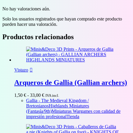
No hay valoraciones aún.
Solo los usuarios registrados que hayan comprado este producto
pueden hacer una valoración.
Productos relacionados
Vistazo
Arqueros de Gallia (Gallian archers)
Rango
1,50
€
-
33,00
€
IVA incl.
de
Gallia - The Medieval Kingdom /
precios:
Bretonianos
Highlands Miniatures
desde
(Fantasía/9th)
Miniaturas Wargames con calidad de
1,50 €
impresión profesional
Tienda
hasta
33,00 €