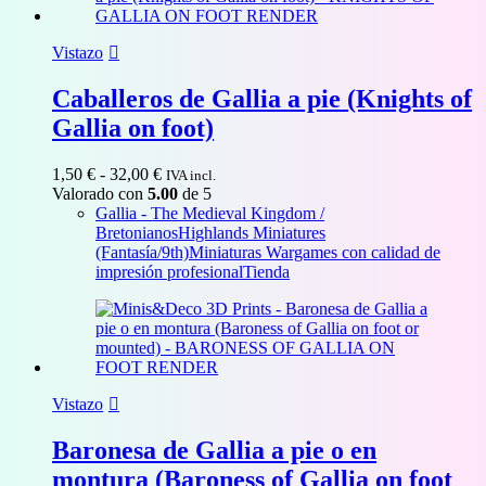
Vistazo
Caballeros de Gallia a pie (Knights of
Gallia on foot)
Rango
1,50
€
-
32,00
€
IVA incl.
de
Valorado con
5.00
de 5
precios:
Gallia - The Medieval Kingdom /
desde
Bretonianos
Highlands Miniatures
1,50 €
(Fantasía/9th)
Miniaturas Wargames con calidad de
hasta
impresión profesional
Tienda
32,00 €
Vistazo
Baronesa de Gallia a pie o en
montura (Baroness of Gallia on foot