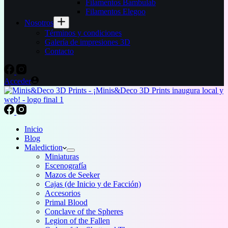
Filamentos Bambulab
Filamentos Elegoo
Nosotros
Términos y condiciones
Galería de impresiones 3D
Contacto
Acceder
Inicio
Blog
Malediction
Miniaturas
Escenografía
Mazos de Seeker
Cajas (de Inicio y de Facción)
Accesorios
Primal Blood
Conclave of the Spheres
Legion of the Fallen