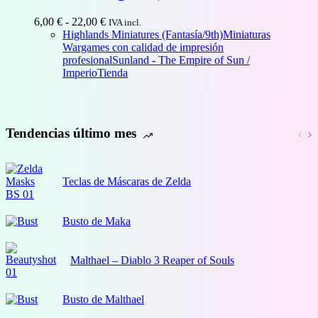
Rango
6,00
€
-
22,00
€
IVA incl.
de
Highlands Miniatures (Fantasía/9th)
Miniaturas
precios:
Wargames con calidad de impresión
desde
profesional
Sunland - The Empire of Sun /
6,00 €
Imperio
Tienda
hasta
22,00 €
Tendencias último mes
Teclas de Máscaras de Zelda
Busto de Maka
Malthael – Diablo 3 Reaper of Souls
Busto de Malthael