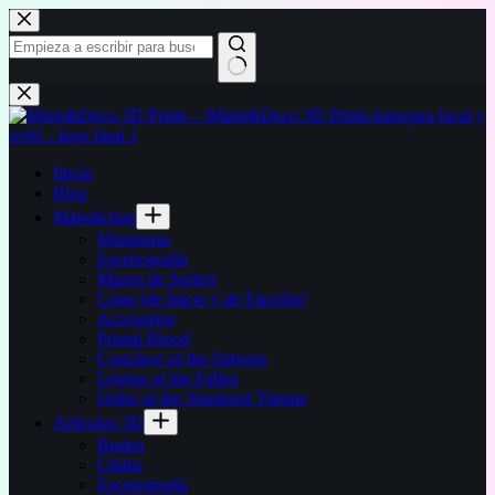
Saltar
al
contenido
Sin
resultados
Inicio
Blog
Malediction
Miniaturas
Escenografía
Mazos de Seeker
Cajas (de Inicio y de Facción)
Accesorios
Primal Blood
Conclave of the Spheres
Legion of the Fallen
Order of the Shattered Throne
Artículos 3D
Bustos
Chibis
Escenografía