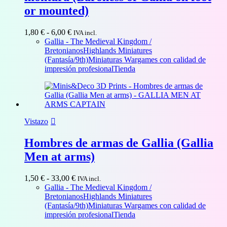
or mounted)
Rango
1,80
€
-
6,00
€
IVA incl.
de
Gallia - The Medieval Kingdom /
precios:
Bretonianos
Highlands Miniatures
desde
(Fantasía/9th)
Miniaturas Wargames con calidad de
1,80 €
impresión profesional
Tienda
hasta
6,00 €
Vistazo
Hombres de armas de Gallia (Gallia
Men at arms)
Rango
1,50
€
-
33,00
€
IVA incl.
de
Gallia - The Medieval Kingdom /
precios:
Bretonianos
Highlands Miniatures
desde
(Fantasía/9th)
Miniaturas Wargames con calidad de
1,50 €
impresión profesional
Tienda
hasta