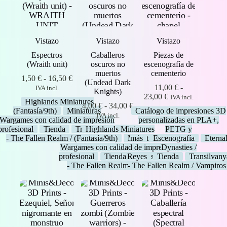
Vistazo
Vistazo
Vistazo
Espectros
Caballeros
Piezas de
(Wraith unit)
oscuros no
escenografía de
muertos
cementerio
Rango
1,50
€
-
16,50
€
(Undead Dark
de
11,00
€
-
IVA incl.
Knights)
precios:
Rango
23,00
€
IVA incl.
Highlands Miniatures
desde
Rango
de
4,00
€
-
34,00
€
(Fantasía/9th)
Miniaturas
Catálogo de impresiones 3D
1,50 €
de
precios:
IVA incl.
Wargames con calidad de impresión
personalizadas en PLA+,
hasta
precios:
desde
profesional
Tienda
Transilvanya
Highlands Miniatures
PETG y
16,50 €
desde
11,00 €
- The Fallen Realm / Vampiros
(Fantasía/9th)
Miniaturas
más
Escenografía
Eterna
4,00 €
hasta
Wargames con calidad de impresión
Dynasties /
hasta
23,00 €
profesional
Tienda
Reyes
Transilvanya
Tienda
Transilvany
34,00 €
- The Fallen Realm / Vampiros
- The Fallen Realm / Vampiros