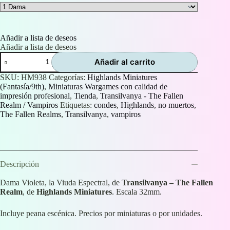
Añadir a lista de deseos
Añadir a lista de deseos
Dama
Añadir al carrito
Violeta,
la
SKU:
HM938
Categorías:
Highlands Miniatures
Viuda
(Fantasía/9th)
,
Miniaturas Wargames con calidad de
Espectral
impresión profesional
,
Tienda
,
Transilvanya - The Fallen
(Lady
Realm / Vampiros
Etiquetas:
condes
,
Highlands
,
no muertos
,
Violet,
The Fallen Realms
,
Transilvanya
,
vampiros
the
Spectral
Widow)
cantidad
Descripción
Dama Violeta, la Viuda Espectral, de
Transilvanya – The Fallen
Realm
, de
Highlands Miniatures
. Escala 32mm.
Incluye peana escénica. Precios por miniaturas o por unidades.