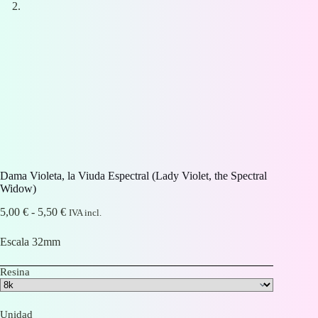
Dama Violeta, la Viuda Espectral (Lady Violet, the Spectral
Widow)
Rango
5,00
€
-
5,50
€
IVA incl.
de
precios:
Escala 32mm
desde
5,00 €
Resina
hasta
5,50 €
Unidad