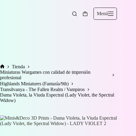
Saltar
al
contenido
Menú
Carro
de
compra
Tienda
Inicio
Miniaturas Wargames con calidad de impresión
profesional
Highlands Miniatures (Fantasía/9th)
Transilvanya - The Fallen Realm / Vampiros
Dama Violeta, la Viuda Espectral (Lady Violet, the Spectral
Widow)