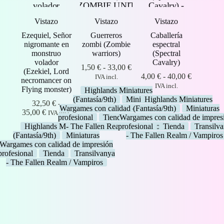
Vistazo
Vistazo
Vistazo
Ezequiel, Señor
Guerreros
Caballería
nigromante en
zombi (Zombie
espectral
monstruo
warriors)
(Spectral
volador
Cavalry)
Rango
1,50
€
-
33,00
€
(Ezekiel, Lord
de
Rango
4,00
€
-
40,00
€
IVA incl.
necromancer on
precios:
de
IVA incl.
Flying monster)
Highlands Miniatures
desde
precios:
(Fantasía/9th)
Miniaturas
Highlands Miniatures
1,50 €
desde
32,50
€
-
Wargames con calidad de impresión
(Fantasía/9th)
Miniaturas
Rango
hasta
4,00 €
35,00
€
IVA incl.
profesional
Tienda
Wargames con calidad de impres
Transilvanya
de
33,00 €
hasta
Highlands Miniatures
- The Fallen Realm / Vampiros
profesional
Tienda
Transilv
precios:
40,00 €
(Fantasía/9th)
Miniaturas
- The Fallen Realm / Vampiros
desde
Wargames con calidad de impresión
32,50 €
profesional
Tienda
Transilvanya
hasta
- The Fallen Realm / Vampiros
35,00 €