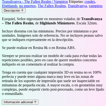
Transilvanya - The Fallen Realm / Vampiros
Etiquetas:
condes
,
volador
Highlands
,
no muertos
,
The Fallen Realms
,
Transilvanya
,
vampiros
(Ezekiel,
Descripción
Lord
necromancer
Ezequiel, Señor nigromante en monstruo volador, de
Transilvanya
on
– The Fallen Realm
, de
Highlands Miniatures
. Escala 32mm.
Flying
monster)
Incluye diorama con las miniaturas. Precios por miniaturas o por
cantidad
unidades. Imágenes solo de referencia. No se incluyen peanas salvo
que se indiquen expresamente en la descripción.
Se puede realizar en Resina 8k o en Resina ABS.
Siempre se procura realizar un modelo de cada para evitar todas las
repeticiones posibles, pero en caso de querer modelos concretos
indíquelo en un comentario al realizar la compra.
Tenga en cuenta que cualquier impresión 3D en resina no es 100%
perfecta y puede tener alguna marca muy leve en las zonas de
retirada de los soportes de impresión que suele ser inapreciable en
miniaturas de pequeña escala. A mayor escala, o en geometrías muy
complejas, puede requerir cierto post-procesado, como un leve lijado
o enmasillado.
Información adicional