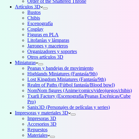
Order of the Shattered Throne
Artículos 3D
Bustos
Chibis
Escenografía
Cosplay
Figuras en PLA
Litofanías y lámparas
Jarrones y maceteros
Organizadores y soportes
Otros artículos 3D
Miniaturas
Peanas y bandejas de movimiento
Highlands Miniatures (Fantasía/9th)
Lost Kingdom Miniatures (Fantasía/9th)
Realm of Paths (Fútbol fantasía/Blood bowl)
NomNom figures (Anime/comics/videojuegos/chibis)
Txarli Factory (Escenografía/Peanas Escénicas/Cube
Pro)
Sanix3D (Personajes de películas y series)
Impresoras y materiales 3D
Impresoras 3D
Accesorios 3D
Repuestos
Materiales