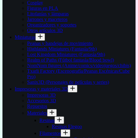
Cosplay
Figuras en PLA
Litofanías y lámparas
Jarrones y maceteros
Organizadores y soportes
Otros artículos 3D
Miniaturas
Peanas y bandejas de movimiento
Highlands Miniatures (Fantasía/9th)
Lost Kingdom Miniatures (Fantasía/9th)
Realm of Paths (Fútbol fantasía/Blood bowl)
NomNom figures (Anime/comics/videojuegos/chibis)
Txarli Factory (Escenografía/Peanas Escénicas/Cube
Pro)
Sanix3D (Personajes de películas y series)
Impresoras y materiales 3D
Impresoras 3D
Accesorios 3D
Repuestos
Materiales
Resinas
Resinas Elegoo
Filamentos