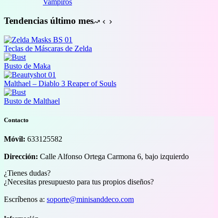
1,50 €
Vampiros
hasta
32,00 €
Tendencias último mes
Teclas de Máscaras de Zelda
Busto de Maka
Malthael – Diablo 3 Reaper of Souls
Busto de Malthael
Contacto
Móvil:
633125582
Dirección:
Calle Alfonso Ortega Carmona 6, bajo izquierdo
¿Tienes dudas?
¿Necesitas presupuesto para tus propios diseños?
Escríbenos a:
soporte@minisanddeco.com