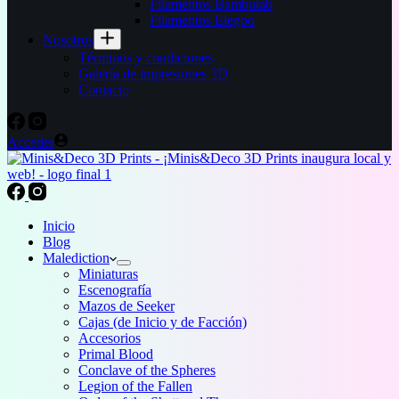
Filamentos Bambulab
Filamentos Elegoo
Nosotros
Términos y condiciones
Galería de impresiones 3D
Contacto
Acceder
Inicio
Blog
Malediction
Miniaturas
Escenografía
Mazos de Seeker
Cajas (de Inicio y de Facción)
Accesorios
Primal Blood
Conclave of the Spheres
Legion of the Fallen