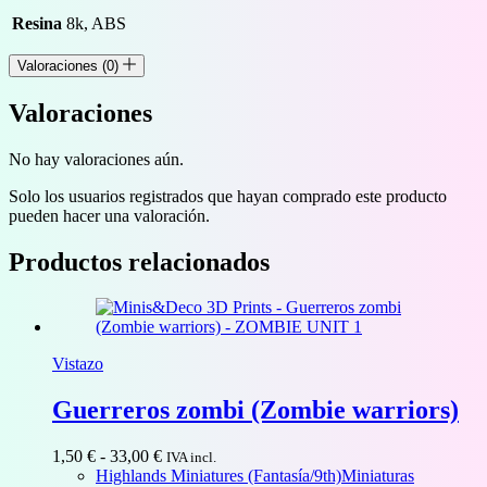
Resina
8k, ABS
Valoraciones (0)
Valoraciones
No hay valoraciones aún.
Solo los usuarios registrados que hayan comprado este producto
pueden hacer una valoración.
Productos relacionados
Vistazo
Guerreros zombi (Zombie warriors)
Rango
1,50
€
-
33,00
€
IVA incl.
de
Highlands Miniatures (Fantasía/9th)
Miniaturas