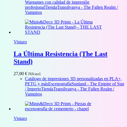
precios:
Wargames con calidad de impresión
desde
profesional
Tienda
Transilvanya - The Fallen Realm /
1,50 €
Vampiros
hasta
33,00 €
Vistazo
La Última Resistencia (The Last
Stand)
27,00
€
IVA incl.
Catálogo de impresiones 3D personalizadas en PLA+,
PETG y más
Escenografía
Sunland - The Empire of Sun
/ Imperio
Tienda
Transilvanya - The Fallen Realm /
Vampiros
Vistazo