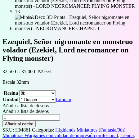
Ezequiel, Señor nigromante en monstruo
volador (Ezekiel, Lord necromancer on
Flying monster)
Rango
32,50
€
-
35,00
€
IVA incl.
de
Escala 32mm
precios:
desde
Resina
32,50 €
hasta
Unidad
Limpiar
35,00 €
Añadir a lista de deseos
Añadir a lista de deseos
Ezequiel,
Señor
Añadir al carrito
nigromante
SKU:
HM861
Categorías:
Highlands Miniatures (Fantasía/9th)
,
en
Miniaturas Wargames con calidad de impresión profesional
,
Tienda
,
monstruo