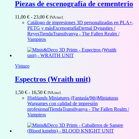
Piezas de escenografía de cementerio
Rango
11,00
€
-
23,00
€
IVA incl.
de
Catálogo de impresiones 3D personalizadas en PLA+,
precios:
PETG y más
Escenografía
Eternal Dynasties /
desde
Reyes
Tienda
Transilvanya - The Fallen Realm /
11,00 €
Vampiros
hasta
23,00 €
Vistazo
Espectros (Wraith unit)
Rango
1,50
€
-
16,50
€
IVA incl.
de
Highlands Miniatures (Fantasía/9th)
Miniaturas
precios:
Wargames con calidad de impresión
desde
profesional
Tienda
Transilvanya - The Fallen Realm /
1,50 €
Vampiros
hasta
16,50 €