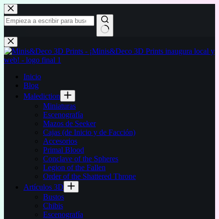
Saltar
al
contenido
Sin
resultados
Inicio
Blog
Malediction
Miniaturas
Escenografía
Mazos de Seeker
Cajas (de Inicio y de Facción)
Accesorios
Primal Blood
Conclave of the Spheres
Legion of the Fallen
Order of the Shattered Throne
Artículos 3D
Bustos
Chibis
Escenografía