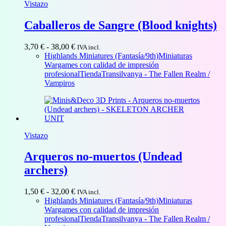
Vistazo
Caballeros de Sangre (Blood knights)
Rango
3,70
€
-
38,00
€
IVA incl.
de
Highlands Miniatures (Fantasía/9th)
Miniaturas
precios:
Wargames con calidad de impresión
desde
profesional
Tienda
Transilvanya - The Fallen Realm /
3,70 €
Vampiros
hasta
38,00 €
Vistazo
Arqueros no-muertos (Undead
archers)
Rango
1,50
€
-
32,00
€
IVA incl.
de
Highlands Miniatures (Fantasía/9th)
Miniaturas
precios:
Wargames con calidad de impresión
desde
profesional
Tienda
Transilvanya - The Fallen Realm /