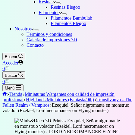
Resinas
Resinas Elegoo
Filamentos
Filamentos Bambulab
Filamentos Elegoo
Nosotros
Términos y condiciones
Galería de impresiones 3D
Contacto
Buscar
Acceder
Carro
0
de
Buscar
compra
Carro
0
de
Menú
compra
Inicio
Tienda
Miniaturas Wargames con calidad de impresión
profesional
Highlands Miniatures (Fantasía/9th)
Transilvanya - The
Fallen Realm / Vampiros
Ezequiel, Señor nigromante en monstruo
volador (Ezekiel, Lord necromancer on Flying monster)