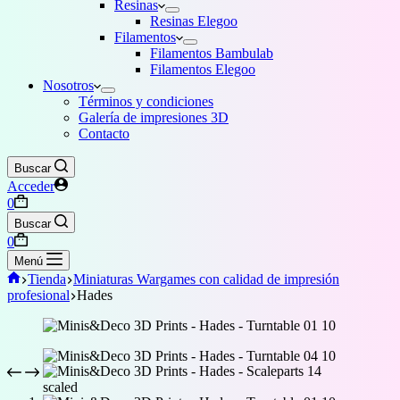
Resinas
Resinas Elegoo
Filamentos
Filamentos Bambulab
Filamentos Elegoo
Nosotros
Términos y condiciones
Galería de impresiones 3D
Contacto
Buscar
Acceder
Carro
0
de
Buscar
compra
Carro
0
de
Menú
compra
Inicio
Tienda
Miniaturas Wargames con calidad de impresión
profesional
Hades