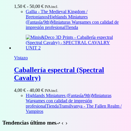
Rango
1,50
€
-
50,00
€
IVA incl.
de
Gallia - The Medieval Kingdom /
precios:
Bretonianos
Highlands Miniatures
desde
(Fantasía/9th)
Miniaturas Wargames con calidad de
1,50 €
impresión profesional
Tienda
hasta
50,00 €
Vistazo
Caballería espectral (Spectral
Cavalry)
Rango
4,00
€
-
40,00
€
IVA incl.
de
Highlands Miniatures (Fantasía/9th)
Miniaturas
precios:
Wargames con calidad de impresión
desde
profesional
Tienda
Transilvanya - The Fallen Realm /
4,00 €
Vampiros
hasta
40,00 €
Tendencias último mes