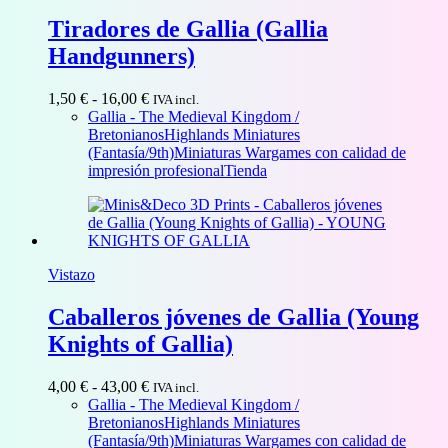
Tiradores de Gallia (Gallia
Handgunners)
Rango
1,50
€
-
16,00
€
IVA incl.
de
Gallia - The Medieval Kingdom /
precios:
Bretonianos
Highlands Miniatures
desde
(Fantasía/9th)
Miniaturas Wargames con calidad de
1,50 €
impresión profesional
Tienda
hasta
16,00 €
Vistazo
Caballeros jóvenes de Gallia (Young
Knights of Gallia)
Rango
4,00
€
-
43,00
€
IVA incl.
de
Gallia - The Medieval Kingdom /
precios:
Bretonianos
Highlands Miniatures
desde
(Fantasía/9th)
Miniaturas Wargames con calidad de