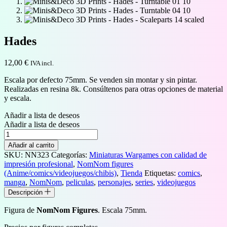
Hades
12,00
€
IVA incl.
Escala por defecto 75mm. Se venden sin montar y sin pintar.
Realizadas en resina 8k. Consúltenos para otras opciones de material
y escala.
Añadir a lista de deseos
Añadir a lista de deseos
Hades
cantidad
Añadir al carrito
SKU:
NN323
Categorías:
Miniaturas Wargames con calidad de
impresión profesional
,
NomNom figures
(Anime/comics/videojuegos/chibis)
,
Tienda
Etiquetas:
comics
,
manga
,
NomNom
,
peliculas
,
personajes
,
series
,
videojuegos
Descripción
Figura de
NomNom Figures
. Escala 75mm.