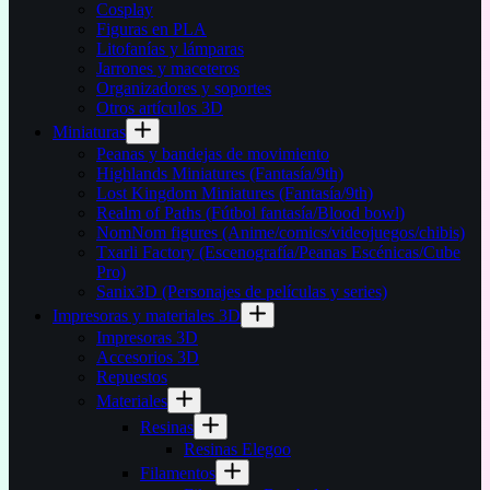
Cosplay
Figuras en PLA
Litofanías y lámparas
Jarrones y maceteros
Organizadores y soportes
Otros artículos 3D
Miniaturas
Peanas y bandejas de movimiento
Highlands Miniatures (Fantasía/9th)
Lost Kingdom Miniatures (Fantasía/9th)
Realm of Paths (Fútbol fantasía/Blood bowl)
NomNom figures (Anime/comics/videojuegos/chibis)
Txarli Factory (Escenografía/Peanas Escénicas/Cube
Pro)
Sanix3D (Personajes de películas y series)
Impresoras y materiales 3D
Impresoras 3D
Accesorios 3D
Repuestos
Materiales
Resinas
Resinas Elegoo
Filamentos