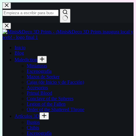
Saltar
al
contenido
Sin
resultados
Inicio
Blog
Malediction
Miniaturas
Escenografía
Mazos de Seeker
Cajas (de Inicio y de Facción)
Accesorios
Primal Blood
Conclave of the Spheres
Legion of the Fallen
Order of the Shattered Throne
Artículos 3D
Bustos
Chibis
Escenografía