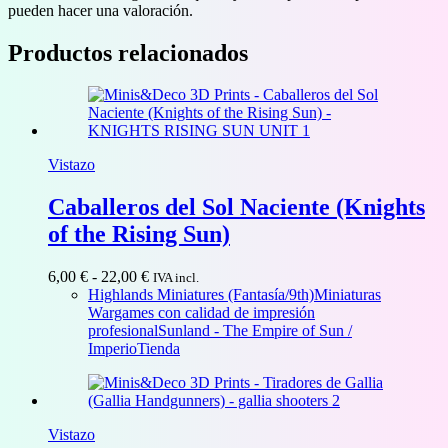
pueden hacer una valoración.
Productos relacionados
Vistazo
Caballeros del Sol Naciente (Knights
of the Rising Sun)
Rango
6,00
€
-
22,00
€
IVA incl.
de
Highlands Miniatures (Fantasía/9th)
Miniaturas
precios:
Wargames con calidad de impresión
desde
profesional
Sunland - The Empire of Sun /
6,00 €
Imperio
Tienda
hasta
22,00 €
Vistazo