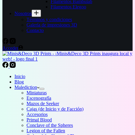
Filamentos Bambulab
Filamentos Elegoo
Nosotros
Términos y condiciones
Galería de impresiones 3D
Contacto
Acceder
Inicio
Blog
Malediction
Miniaturas
Escenografía
Mazos de Seeker
Cajas (de Inicio y de Facción)
Accesorios
Primal Blood
Conclave of the Spheres
Legion of the Fallen