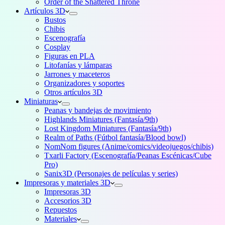
Order of the Shattered Throne
Artículos 3D
Bustos
Chibis
Escenografía
Cosplay
Figuras en PLA
Litofanías y lámparas
Jarrones y maceteros
Organizadores y soportes
Otros artículos 3D
Miniaturas
Peanas y bandejas de movimiento
Highlands Miniatures (Fantasía/9th)
Lost Kingdom Miniatures (Fantasía/9th)
Realm of Paths (Fútbol fantasía/Blood bowl)
NomNom figures (Anime/comics/videojuegos/chibis)
Txarli Factory (Escenografía/Peanas Escénicas/Cube
Pro)
Sanix3D (Personajes de películas y series)
Impresoras y materiales 3D
Impresoras 3D
Accesorios 3D
Repuestos
Materiales