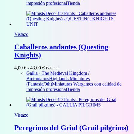
4,00 €
impresión profesional
Tienda
hasta
43,00 €
Vistazo
Caballeros andantes (Questing
Knights)
Rango
4,00
€
-
43,00
€
IVA incl.
de
Gallia - The Medieval Kingdom /
precios:
Bretonianos
Highlands Miniatures
desde
(Fantasía/9th)
Miniaturas Wargames con calidad de
4,00 €
impresión profesional
Tienda
hasta
43,00 €
Vistazo
Peregrinos del Grial (Grail pilgrims)