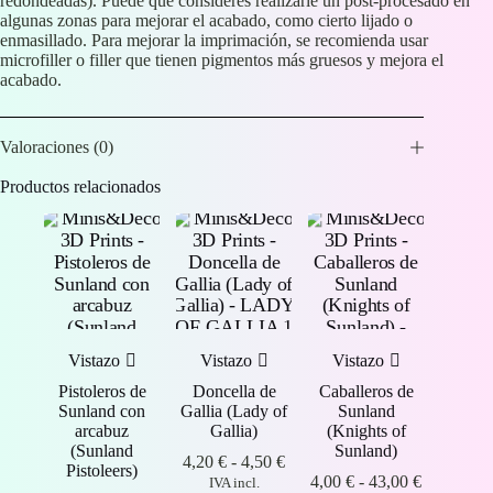
redondeadas). Puede que consideres realizarle un post-procesado en
algunas zonas para mejorar el acabado, como cierto lijado o
enmasillado. Para mejorar la imprimación, se recomienda usar
microfiller o filler que tienen pigmentos más gruesos y mejora el
acabado.
Valoraciones (0)
Productos relacionados
Vistazo
Vistazo
Vistazo
Pistoleros de
Doncella de
Caballeros de
Sunland con
Gallia (Lady of
Sunland
arcabuz
Gallia)
(Knights of
(Sunland
Sunland)
Rango
4,20
€
-
4,50
€
Pistoleers)
de
Rango
4,00
€
-
43,00
€
IVA incl.