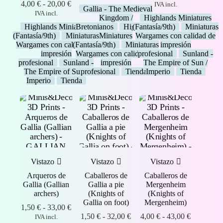
Rango
precios:
de
4,00
€
-
20,00
€
IVA incl.
Gallia - The Medieval
de
desde
precios:
IVA incl.
Kingdom /
Highlands Miniatures
precios:
4,20 €
desde
Highlands Miniatures
Bretonianos
Highlands
(Fantasía/9th)
Miniaturas
desde
hasta
4,00 €
(Fantasía/9th)
Miniaturas
Miniatures
Wargames con calidad de
4,00 €
4,50 €
hasta
Wargames con calidad de
(Fantasía/9th)
Miniaturas
impresión
hasta
43,00 €
impresión
Wargames con calidad de
profesional
Sunland -
20,00 €
profesional
Sunland -
impresión
The Empire of Sun /
The Empire of Sun /
profesional
Tienda
Imperio
Tienda
Imperio
Tienda
Vistazo
Vistazo
Vistazo
Arqueros de
Caballeros de
Caballeros de
Gallia (Gallian
Gallia a pie
Mergenheim
archers)
(Knights of
(Knights of
Gallia on foot)
Mergenheim)
Rango
1,50
€
-
33,00
€
de
Rango
Rango
1,50
€
-
32,00
€
4,00
€
-
43,00
€
IVA incl.