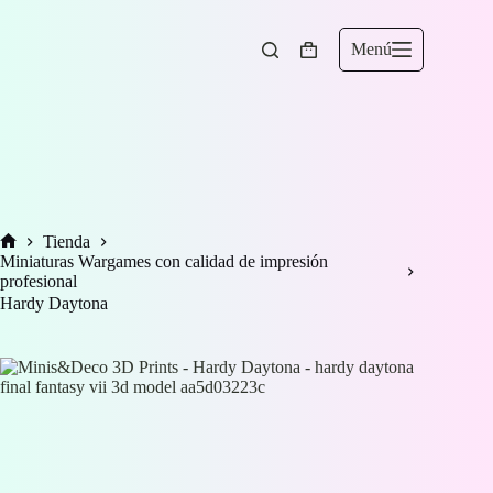
Saltar
al
contenido
Menú
Carro
de
compra
Tienda
Inicio
Miniaturas Wargames con calidad de impresión
profesional
Hardy Daytona