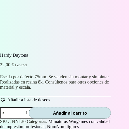
Hardy Daytona
22,00
€
IVA incl.
Escala por defecto 75mm. Se venden sin montar y sin pintar.
Realizadas en resina 8k. Consúltenos para otras opciones de
material y escala.
Añadir a lista de deseos
Hardy
Añadir al carrito
Daytona
cantidad
SKU:
NN130
Categorías:
Miniaturas Wargames con calidad
de impresión profesional
,
NomNom figures