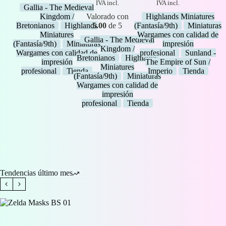
precios:
de
de
IVA incl.
IVA incl.
Gallia - The Medieval
desde
precios:
precios:
Kingdom /
Valorado con
Highlands Miniatures
1,50 €
desde
desde
Bretonianos
Highlands
5.00
de 5
(Fantasía/9th)
Miniaturas
hasta
1,50 €
4,00 €
Miniatures
Wargames con calidad de
33,00 €
hasta
hasta
Gallia - The Medieval
(Fantasía/9th)
Miniaturas
impresión
32,00 €
43,00 €
Kingdom /
Wargames con calidad de
profesional
Sunland -
Bretonianos
Highlands
impresión
The Empire of Sun /
Miniatures
profesional
Tienda
Imperio
Tienda
(Fantasía/9th)
Miniaturas
Wargames con calidad de
impresión
profesional
Tienda
Tendencias último mes