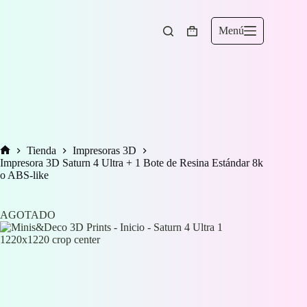
Saltar
al
contenido
Menú
Carro
de
compra
Tienda
Impresoras 3D
Inicio
Impresora 3D Saturn 4 Ultra + 1 Bote de Resina Estándar 8k
o ABS-like
AGOTADO