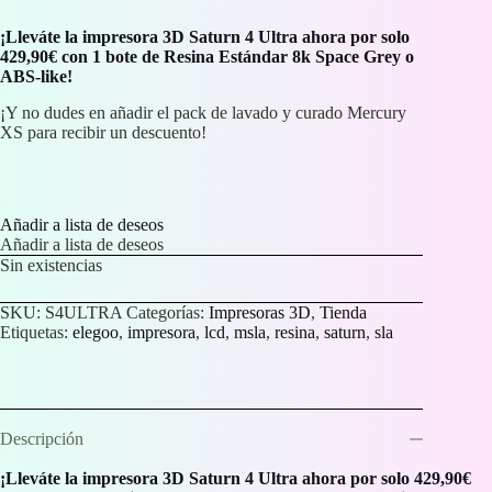
549,90 €.
429,90 €.
¡Lleváte la impresora 3D Saturn 4 Ultra ahora por solo
429,90€ con 1 bote de Resina Estándar 8k Space Grey o
ABS-like!
¡Y no dudes en añadir el pack de lavado y curado Mercury
XS para recibir un descuento!
Añadir a lista de deseos
Añadir a lista de deseos
Sin existencias
SKU:
S4ULTRA
Categorías:
Impresoras 3D
,
Tienda
Etiquetas:
elegoo
,
impresora
,
lcd
,
msla
,
resina
,
saturn
,
sla
Descripción
¡Lleváte la impresora 3D Saturn 4 Ultra ahora por solo 429,90€