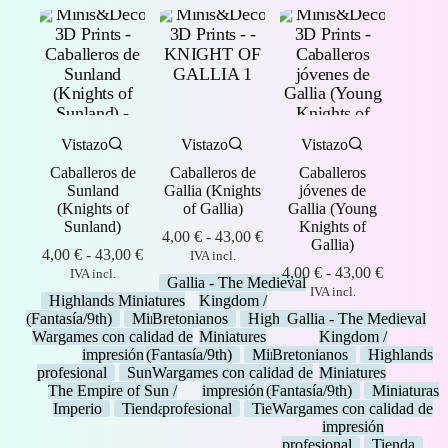
Vistazo
Vistazo
Vistazo
Caballeros de
Caballeros de
Caballeros
Sunland
Gallia (Knights
jóvenes de
(Knights of
of Gallia)
Gallia (Young
Sunland)
Knights of
Rango
4,00
€
-
43,00
€
Gallia)
Rango
de
4,00
€
-
43,00
€
IVA incl.
de
precios:
Rango
4,00
€
-
43,00
€
IVA incl.
Gallia - The Medieval
precios:
desde
de
IVA incl.
Highlands Miniatures
Kingdom /
desde
4,00 €
precios:
(Fantasía/9th)
Miniaturas
Bretonianos
Highlands
Gallia - The Medieval
4,00 €
hasta
desde
Wargames con calidad de
Miniatures
Kingdom /
hasta
43,00 €
4,00 €
impresión
(Fantasía/9th)
Miniaturas
Bretonianos
Highlands
43,00 €
hasta
profesional
Sunland -
Wargames con calidad de
Miniatures
43,00 €
The Empire of Sun /
impresión
(Fantasía/9th)
Miniaturas
Imperio
Tienda
profesional
Tienda
Wargames con calidad de
impresión
profesional
Tienda