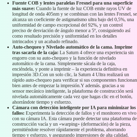
Fuente COB y lentes paralelas Fresnel para una superficie
más suave:
Cuando la fuente de luz COB emite rayos UV de
longitud de onda 405nm y se combinan con las lentes Fresnel, se
alcanza un coeficiente de astigmatismo ultra bajo del 0,5%, una
uniformidad de campo excepcional del 92%, y un control
preciso de desviación de ángulo menor a 5º, consiguiendo así
como resultado precisión y uniformidad en los detalles
intrincados y un acabado refinado.
Auto-chequeo y Nivelado automático de la cama. Imprime
tras sacarla de la caja:
La Saturn 4 ofrece una experiencia sin
engorro con su auto-chequeo y la función de nivelado
automático de la cama. Simplemente sácala de la caja,
enciéndela, y ponte a imprimir – la experiencia definitiva en
impresión 3D.Con un solo clic, la Saturn 4 Ultra realizará un
rápido auto-chequeo para verificar si sus componentes funcionan
bien antes de empezar la impresión.Y además. gracias a su
sensor mecánico inteligente, la plataforma de construcción será
nivelada automáticamente cada vez que hagas clic en el botón,
ahorrándote tiempo y esfuerzo.
Cámara con detección inteligente por IA para minimizar los
fallos:
Experimenta la detección de fallos y el monitoreo en vivo
con su cámara IA. Esta cámara puede detectar una plataforma de
construcción vacía y un «warping» (deformación) de la pieza,
permitiéndote resolver rápidamente el problema, ahorrando
tiempo y esfuerzo, y asegurando impresiones de alta calidad.