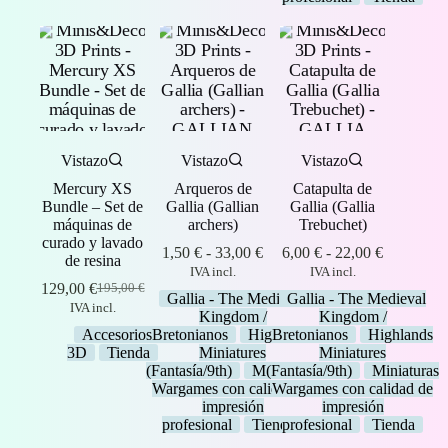
Vistazo
Vistazo
Vistazo
Mercury XS
Arqueros de
Catapulta de
Bundle – Set de
Gallia (Gallian
Gallia (Gallia
máquinas de
archers)
Trebuchet)
curado y lavado
Rango
Rango
1,50
€
-
33,00
€
6,00
€
-
22,00
€
de resina
de
de
IVA incl.
IVA incl.
precios:
precios:
129,00
€
195,00
€
El
El
Gallia - The Medieval
Gallia - The Medieval
desde
desde
IVA incl.
precio
precio
Kingdom /
Kingdom /
1,50 €
6,00 €
original
actual
Accesorios
Bretonianos
Highlands
Bretonianos
Highlands
hasta
hasta
era:
es:
3D
Tienda
Miniatures
Miniatures
33,00 €
22,00 €
195,00 €.
129,00 €.
(Fantasía/9th)
Miniaturas
(Fantasía/9th)
Miniaturas
Wargames con calidad de
Wargames con calidad de
impresión
impresión
profesional
Tienda
profesional
Tienda