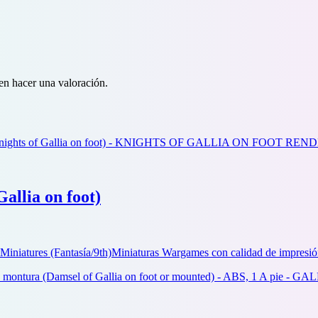
en hacer una valoración.
Gallia on foot)
Miniatures (Fantasía/9th)
Miniaturas Wargames con calidad de impresió