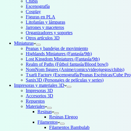
Chibis
Escenografía
Cosplay
Figuras en PLA
Litofanías y lámparas
Jarrones y maceteros
Organizadores y soportes
Otros artículos 3D
Miniaturas
Peanas y bandejas de movimiento
Highlands Miniatures (Fantasía/9th)
Lost Kingdom Miniatures (Fantasía/9th)
Realm of Paths (Fútbol fantasía/Blood bowl)
NomNom figures (Anime/comics/videojuegos/chibis)
Txarli Factory (Escenografía/Peanas Escénicas/Cube Pro
Sanix3D (Personajes de películas y series)
Impresoras y materiales 3D
Impresoras 3D
Accesorios 3D
Repuestos
Materiales
Resinas
Resinas Elegoo
Filamentos
Filamentos Bambulab