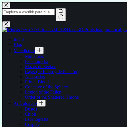
Saltar
al
contenido
Sin
resultados
Inicio
Blog
Malediction
Miniaturas
Escenografía
Mazos de Seeker
Cajas (de Inicio y de Facción)
Accesorios
Primal Blood
Conclave of the Spheres
Legion of the Fallen
Order of the Shattered Throne
Artículos 3D
Bustos
Chibis
Escenografía
Cosplay