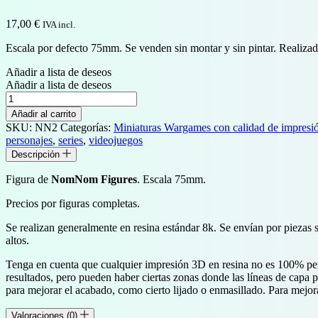
17,00
€
IVA incl.
Escala por defecto 75mm. Se venden sin montar y sin pintar. Realizada
Añadir a lista de deseos
Añadir a lista de deseos
Jaina
Proudmoore
Añadir al carrito
cantidad
SKU:
NN2
Categorías:
Miniaturas Wargames con calidad de impresió
personajes
,
series
,
videojuegos
Descripción
Figura de
NomNom Figures
. Escala 75mm.
Precios por figuras completas.
Se realizan generalmente en resina estándar 8k. Se envían por piezas 
altos.
Tenga en cuenta que cualquier impresión 3D en resina no es 100% perf
resultados, pero pueden haber ciertas zonas donde las líneas de capa
para mejorar el acabado, como cierto lijado o enmasillado. Para mejor
Valoraciones (0)