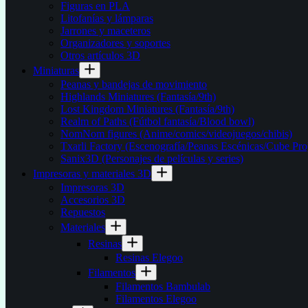
Figuras en PLA
Litofanías y lámparas
Jarrones y maceteros
Organizadores y soportes
Otros artículos 3D
Miniaturas
Peanas y bandejas de movimiento
Highlands Miniatures (Fantasía/9th)
Lost Kingdom Miniatures (Fantasía/9th)
Realm of Paths (Fútbol fantasía/Blood bowl)
NomNom figures (Anime/comics/videojuegos/chibis)
Txarli Factory (Escenografía/Peanas Escénicas/Cube Pro
Sanix3D (Personajes de películas y series)
Impresoras y materiales 3D
Impresoras 3D
Accesorios 3D
Repuestos
Materiales
Resinas
Resinas Elegoo
Filamentos
Filamentos Bambulab
Filamentos Elegoo