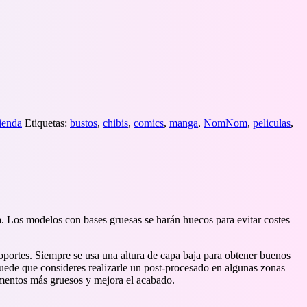
ienda
Etiquetas:
bustos
,
chibis
,
comics
,
manga
,
NomNom
,
peliculas
,
a. Los modelos con bases gruesas se harán huecos para evitar costes
portes. Siempre se usa una altura de capa baja para obtener buenos
Puede que consideres realizarle un post-procesado en algunas zonas
igmentos más gruesos y mejora el acabado.