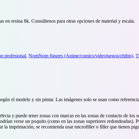
s en resina 8k. Consúltenos para otras opciones de material y escala.
n profesional
,
NomNom figures (Anime/comics/videojuegos/chibis)
,
T
según el modelo y sin pintar. Las imágenes solo se usan como referenci
ecta y puede tener zonas con marcas en las zonas de contacto de los so
 podrían verse un poquito (como en las zonas superiores redondeadas). 
ar la imprimación, se recomienda usar microfiller o filler que tienen p