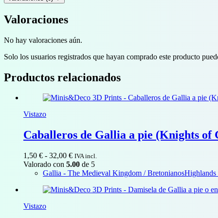
Valoraciones
No hay valoraciones aún.
Solo los usuarios registrados que hayan comprado este producto pued
Productos relacionados
Vistazo
Caballeros de Gallia a pie (Knights of 
Rango
1,50
€
-
32,00
€
IVA incl.
de
Valorado con
5.00
de 5
precios:
Gallia - The Medieval Kingdom / Bretonianos
Highlands 
desde
1,50 €
hasta
Vistazo
32,00 €