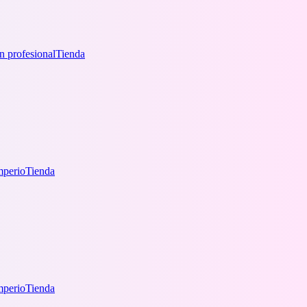
n profesional
Tienda
mperio
Tienda
mperio
Tienda