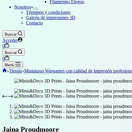
Filamentos Elegoo
Nosotros
Términos y condiciones
Galería de impresiones 3D
Contacto
Buscar
Acceder
Carro
0
de
Buscar
compra
Carro
0
de
Menú
compra
Inicio
Tienda
Miniaturas Wargames con calidad de impresión profesiona
Jaina Proudmoore