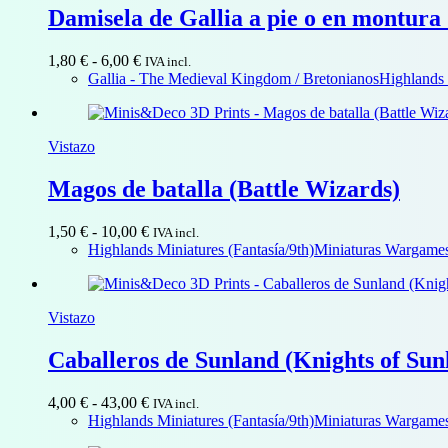
Damisela de Gallia a pie o en montura 
Rango
1,80
€
-
6,00
€
IVA incl.
de
Gallia - The Medieval Kingdom / Bretonianos
Highlands 
precios:
desde
1,80 €
Vistazo
hasta
6,00 €
Magos de batalla (Battle Wizards)
Rango
1,50
€
-
10,00
€
IVA incl.
de
Highlands Miniatures (Fantasía/9th)
Miniaturas Wargames 
precios:
desde
1,50 €
Vistazo
hasta
10,00 €
Caballeros de Sunland (Knights of Sun
Rango
4,00
€
-
43,00
€
IVA incl.
de
Highlands Miniatures (Fantasía/9th)
Miniaturas Wargames 
precios: