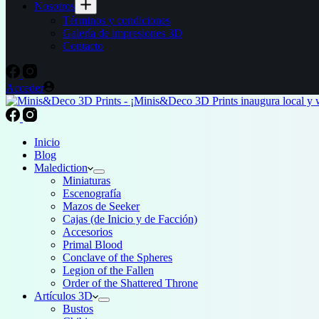
Nosotros
Términos y condiciones
Galería de impresiones 3D
Contacto
Acceder
Inicio
Blog
Malediction
Miniaturas
Escenografía
Mazos de Seeker
Cajas (de Inicio y de Facción)
Accesorios
Primal Blood
Conclave of the Spheres
Legion of the Fallen
Order of the Shattered Throne
Artículos 3D
Bustos