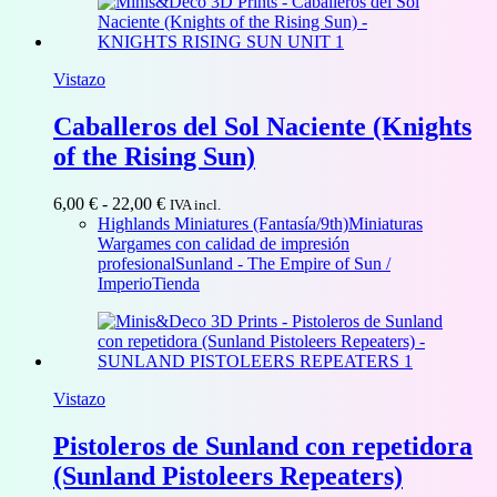
Vistazo
Caballeros del Sol Naciente (Knights
of the Rising Sun)
Rango
6,00
€
-
22,00
€
IVA incl.
de
Highlands Miniatures (Fantasía/9th)
Miniaturas
precios:
Wargames con calidad de impresión
desde
profesional
Sunland - The Empire of Sun /
6,00 €
Imperio
Tienda
hasta
22,00 €
Vistazo
Pistoleros de Sunland con repetidora
(Sunland Pistoleers Repeaters)