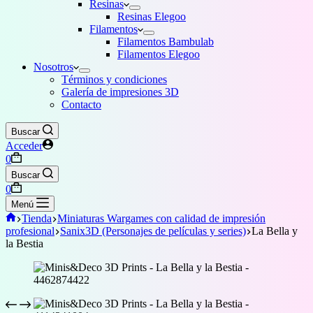
Resinas
Resinas Elegoo
Filamentos
Filamentos Bambulab
Filamentos Elegoo
Nosotros
Términos y condiciones
Galería de impresiones 3D
Contacto
Buscar
Acceder
Carro
0
de
Buscar
compra
Carro
0
de
Menú
compra
Inicio
Tienda
Miniaturas Wargames con calidad de impresión
profesional
Sanix3D (Personajes de películas y series)
La Bella y
la Bestia