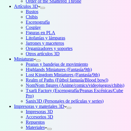
Order of the Shattered Throne
Artículos 3D
Bustos
Chibis
Escenografía
Cosplay
Figuras en PLA
Litofanías y lámparas
Jarrones y maceteros
Organizadores y soportes
Otros artículos 3D
Miniaturas
Peanas y bandejas de movimiento
Highlands Miniatures (Fantasía/9th)
Lost Kingdom Miniatures (Fantasía/9th)
Realm of Paths (Fútbol fantasía/Blood bowl)
NomNom figures (Anime/comics/videojuegos/chibis)
Txarli Factory (Escenografía/Peanas Escénicas/Cube
Pro)
Sanix3D (Personajes de películas y series)
Impresoras y materiales 3D
Impresoras 3D
Accesorios 3D
Repuestos
Materiales