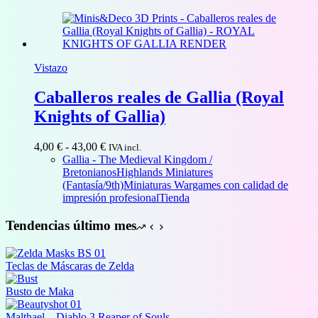
32,00 €
Vistazo
Caballeros reales de Gallia (Royal
Knights of Gallia)
Rango
4,00
€
-
43,00
€
IVA incl.
de
Gallia - The Medieval Kingdom /
precios:
Bretonianos
Highlands Miniatures
desde
(Fantasía/9th)
Miniaturas Wargames con calidad de
4,00 €
impresión profesional
Tienda
hasta
43,00 €
Tendencias último mes
Teclas de Máscaras de Zelda
Busto de Maka
Malthael – Diablo 3 Reaper of Souls