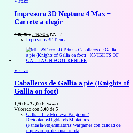
Vistazo
Impresora 3D Neptune 4 Max +
Carrete a elegir
El
El
439,90
€
349,90
€
IVA incl.
precio
precio
Impresoras 3D
Tienda
original
actual
era:
es:
439,90 €.
349,90 €.
Vistazo
Caballeros de Gallia a pie (Knights of
Gallia on foot)
Rango
1,50
€
-
32,00
€
IVA incl.
de
Valorado con
5.00
de 5
precios:
Gallia - The Medieval Kingdom /
desde
Bretonianos
Highlands Miniatures
1,50 €
(Fantasía/9th)
Miniaturas Wargames con calidad de
hasta
impresión profesional
Tienda