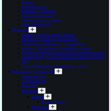
Cosplay
Figuras en PLA
Litofanías y lámparas
Jarrones y maceteros
Organizadores y soportes
Otros artículos 3D
Miniaturas
Peanas y bandejas de movimiento
Highlands Miniatures (Fantasía/9th)
Lost Kingdom Miniatures (Fantasía/9th)
Realm of Paths (Fútbol fantasía/Blood bowl)
NomNom figures (Anime/comics/videojuegos/chibis)
Txarli Factory (Escenografía/Peanas Escénicas/Cube
Pro)
Sanix3D (Personajes de películas y series)
Impresoras y materiales 3D
Impresoras 3D
Accesorios 3D
Repuestos
Materiales
Resinas
Resinas Elegoo
Filamentos