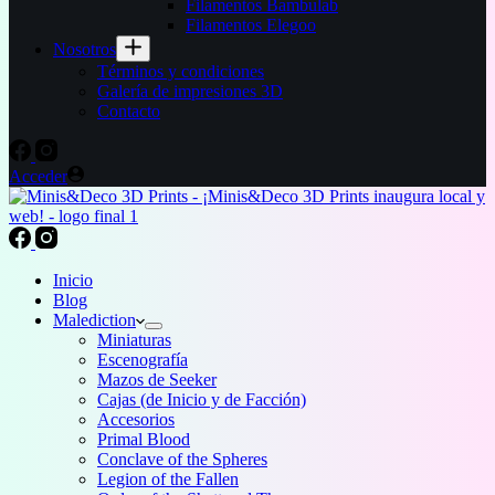
Filamentos Bambulab
Filamentos Elegoo
Nosotros
Términos y condiciones
Galería de impresiones 3D
Contacto
Acceder
Inicio
Blog
Malediction
Miniaturas
Escenografía
Mazos de Seeker
Cajas (de Inicio y de Facción)
Accesorios
Primal Blood
Conclave of the Spheres
Legion of the Fallen