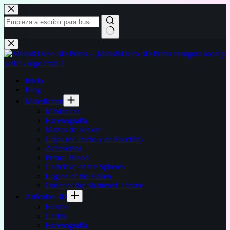
Saltar
al
contenido
Sin
resultados
Inicio
Blog
Malediction
Miniaturas
Escenografía
Mazos de Seeker
Cajas (de Inicio y de Facción)
Accesorios
Primal Blood
Conclave of the Spheres
Legion of the Fallen
Order of the Shattered Throne
Artículos 3D
Bustos
Chibis
Escenografía