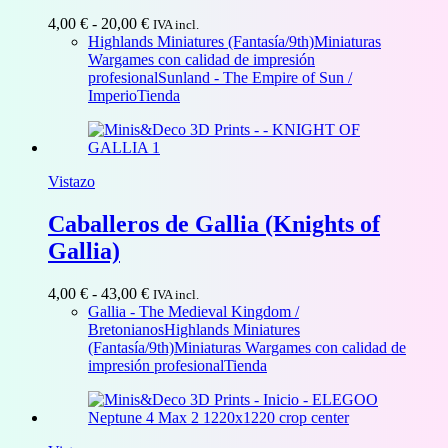
Rango
4,00
€
-
20,00
€
IVA incl.
de
Highlands Miniatures (Fantasía/9th)
Miniaturas
precios:
Wargames con calidad de impresión
desde
profesional
Sunland - The Empire of Sun /
4,00 €
Imperio
Tienda
hasta
20,00 €
Vistazo
Caballeros de Gallia (Knights of
Gallia)
Rango
4,00
€
-
43,00
€
IVA incl.
de
Gallia - The Medieval Kingdom /
precios:
Bretonianos
Highlands Miniatures
desde
(Fantasía/9th)
Miniaturas Wargames con calidad de
4,00 €
impresión profesional
Tienda
hasta
43,00 €