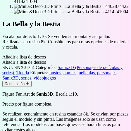
La Bella y la Bestia
Escala por defecto 1:10. Se venden sin montar y sin pintar.
Realizadas en resina 8k. Consúltenos para otras opciones de material
y escala.
Añadir a lista de deseos
Añadir a lista de deseos
SKU:
SNX3D14
Categorías:
Sanix3D (Personajes de películas y
series)
,
Tienda
Etiquetas:
bustos
,
comics
,
peliculas
,
personajes
,
Sanix3D
,
series
,
videojuegos
Descripción
Figura Fan Art de
Sanix3D
. Escala 1:10.
Precio por figura completa.
Se realizan generalmente en resina estándar 8k. Se envían por piezas
según el modelo y sin pintar. Las imágenes solo se usan como
referencia. Los modelos con bases gruesas se harán huecos para
evitar costes altos.