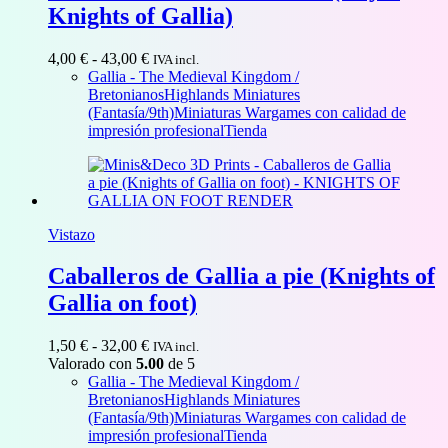
Knights of Gallia)
Rango
4,00
€
-
43,00
€
IVA incl.
de
Gallia - The Medieval Kingdom /
precios:
Bretonianos
Highlands Miniatures
desde
(Fantasía/9th)
Miniaturas Wargames con calidad de
4,00 €
impresión profesional
Tienda
hasta
43,00 €
Vistazo
Caballeros de Gallia a pie (Knights of
Gallia on foot)
Rango
1,50
€
-
32,00
€
IVA incl.
de
Valorado con
5.00
de 5
precios:
Gallia - The Medieval Kingdom /
desde
Bretonianos
Highlands Miniatures
1,50 €
(Fantasía/9th)
Miniaturas Wargames con calidad de
hasta
impresión profesional
Tienda