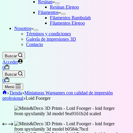
Resinas
Resinas Elegoo
Filamentos
Filamentos Bambulab
Filamentos Elegoo
Nosotros
Términos y condiciones
Galería de impresiones 3D
Contacto
Buscar
Acceder
Carro
0
de
Buscar
compra
Carro
0
de
Menú
compra
Inicio
Tienda
Miniaturas Wargames con calidad de impresión
profesional
Loid Foorger