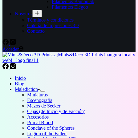
Filamentos Bambulab
Filamentos Elegoo
Nosotros
Términos y condiciones
Galería de impresiones 3D
Contacto
Acceder
Inicio
Blog
Malediction
Miniaturas
Escenografía
Mazos de Seeker
Cajas (de Inicio y de Facción)
Accesorios
Primal Blood
Conclave of the Spheres
Legion of the Fallen