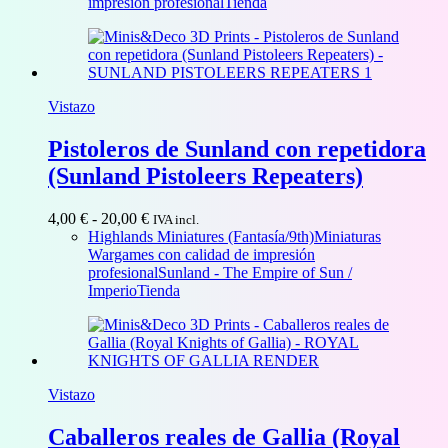
6,00 €
impresión profesional
Tienda
hasta
22,00 €
Vistazo
Pistoleros de Sunland con repetidora
(Sunland Pistoleers Repeaters)
Rango
4,00
€
-
20,00
€
IVA incl.
de
Highlands Miniatures (Fantasía/9th)
Miniaturas
precios:
Wargames con calidad de impresión
desde
profesional
Sunland - The Empire of Sun /
4,00 €
Imperio
Tienda
hasta
20,00 €
Vistazo
Caballeros reales de Gallia (Royal