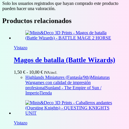
Solo los usuarios registrados que hayan comprado este producto
pueden hacer una valoración.
Productos relacionados
Vistazo
Magos de batalla (Battle Wizards)
Rango
1,50
€
-
10,00
€
IVA incl.
de
Highlands Miniatures (Fantasía/9th)
Miniaturas
precios:
Wargames con calidad de impresión
desde
profesional
Sunland - The Empire of Sun /
1,50 €
Imperio
Tienda
hasta
10,00 €
Vistazo