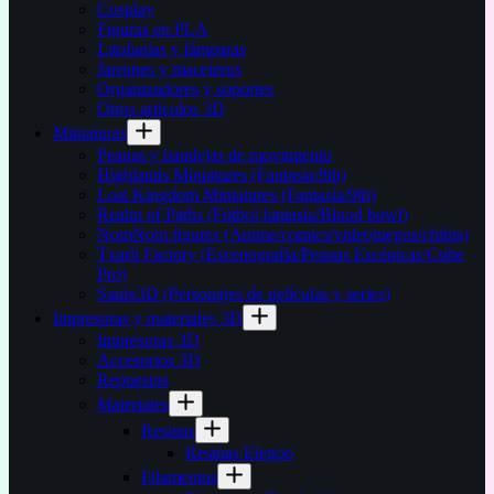
Cosplay
Figuras en PLA
Litofanías y lámparas
Jarrones y maceteros
Organizadores y soportes
Otros artículos 3D
Miniaturas
Peanas y bandejas de movimiento
Highlands Miniatures (Fantasía/9th)
Lost Kingdom Miniatures (Fantasía/9th)
Realm of Paths (Fútbol fantasía/Blood bowl)
NomNom figures (Anime/comics/videojuegos/chibis)
Txarli Factory (Escenografía/Peanas Escénicas/Cube
Pro)
Sanix3D (Personajes de películas y series)
Impresoras y materiales 3D
Impresoras 3D
Accesorios 3D
Repuestos
Materiales
Resinas
Resinas Elegoo
Filamentos