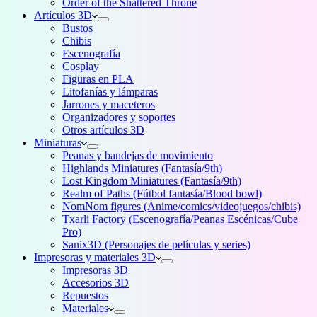
Order of the Shattered Throne
Artículos 3D
Bustos
Chibis
Escenografía
Cosplay
Figuras en PLA
Litofanías y lámparas
Jarrones y maceteros
Organizadores y soportes
Otros artículos 3D
Miniaturas
Peanas y bandejas de movimiento
Highlands Miniatures (Fantasía/9th)
Lost Kingdom Miniatures (Fantasía/9th)
Realm of Paths (Fútbol fantasía/Blood bowl)
NomNom figures (Anime/comics/videojuegos/chibis)
Txarli Factory (Escenografía/Peanas Escénicas/Cube
Pro)
Sanix3D (Personajes de películas y series)
Impresoras y materiales 3D
Impresoras 3D
Accesorios 3D
Repuestos
Materiales