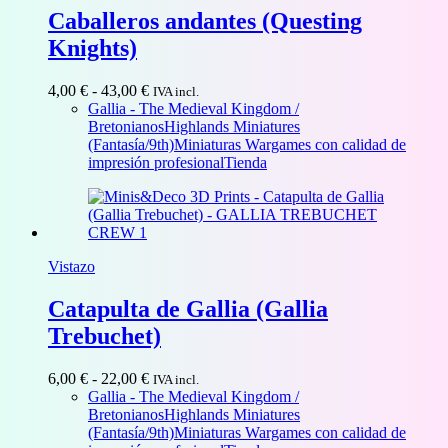
Caballeros andantes (Questing
Knights)
Rango
4,00
€
-
43,00
€
IVA incl.
de
Gallia - The Medieval Kingdom /
precios:
Bretonianos
Highlands Miniatures
desde
(Fantasía/9th)
Miniaturas Wargames con calidad de
4,00 €
impresión profesional
Tienda
hasta
43,00 €
Vistazo
Catapulta de Gallia (Gallia
Trebuchet)
Rango
6,00
€
-
22,00
€
IVA incl.
de
Gallia - The Medieval Kingdom /
precios:
Bretonianos
Highlands Miniatures
desde
(Fantasía/9th)
Miniaturas Wargames con calidad de