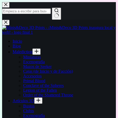
Saltar
al
contenido
Sin
resultados
Inicio
Blog
Malediction
Miniaturas
Escenografía
Mazos de Seeker
Cajas (de Inicio y de Facción)
Accesorios
Primal Blood
Conclave of the Spheres
Legion of the Fallen
Order of the Shattered Throne
Artículos 3D
Bustos
Chibis
Escenografía