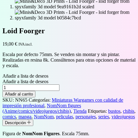
Loid Foorger
19,00
€
IVA incl.
Escala por defecto 75mm. Se venden sin montar y sin pintar.
Realizadas en resina 8k. Consúltenos para otras opciones de material
y escala.
Añadir a lista de deseos
Añadir a lista de deseos
Loid
Foorger
Añadir al carrito
cantidad
SKU:
NN65
Categorías:
Miniaturas Wargames con calidad de
impresión profesional
,
NomNom figures
(Anime/comics/videojuegos/chibis)
,
Tienda
Etiquetas:
bustos
,
chibis
,
comics
,
manga
,
NomNom
,
peliculas
,
personajes
,
series
,
videojuegos
Descripción
Figura de
NomNom Figures
. Escala 75mm.