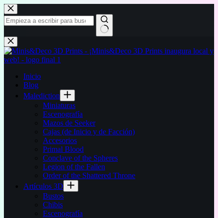
Saltar
al
contenido
Sin
resultados
Inicio
Blog
Malediction
Miniaturas
Escenografía
Mazos de Seeker
Cajas (de Inicio y de Facción)
Accesorios
Primal Blood
Conclave of the Spheres
Legion of the Fallen
Order of the Shattered Throne
Artículos 3D
Bustos
Chibis
Escenografía