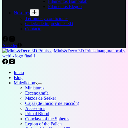
Filamentos Bambulab
Filamentos Elegoo
Nosotros
Términos y condiciones
Galería de impresiones 3D
Contacto
Acceder
Inicio
Blog
Malediction
Miniaturas
Escenografía
Mazos de Seeker
Cajas (de Inicio y de Facción)
Accesorios
Primal Blood
Conclave of the Spheres
Legion of the Fallen