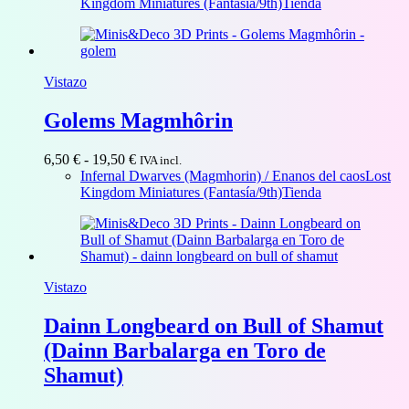
precios:
Kingdom Miniatures (Fantasía/9th)
Tienda
desde
1,50 €
hasta
32,40 €
Vistazo
Golems Magmhôrin
Rango
6,50
€
-
19,50
€
IVA incl.
de
Infernal Dwarves (Magmhorin) / Enanos del caos
Lost
precios:
Kingdom Miniatures (Fantasía/9th)
Tienda
desde
6,50 €
hasta
19,50 €
Vistazo
Dainn Longbeard on Bull of Shamut
(Dainn Barbalarga en Toro de
Shamut)