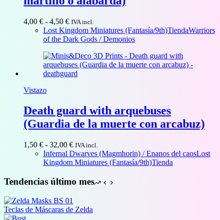
martillo o alabarda)
Rango
4,00
€
-
4,50
€
IVA incl.
de
Lost Kingdom Miniatures (Fantasía/9th)
Tienda
Warriors
precios:
of the Dark Gods / Demonios
desde
4,00 €
hasta
4,50 €
Vistazo
Death guard with arquebuses
(Guardia de la muerte con arcabuz)
Rango
1,50
€
-
32,00
€
IVA incl.
de
Infernal Dwarves (Magmhorin) / Enanos del caos
Lost
precios:
Kingdom Miniatures (Fantasía/9th)
Tienda
desde
1,50 €
Tendencias último mes
hasta
32,00 €
Teclas de Máscaras de Zelda