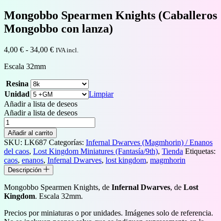
Mongobbo Spearmen Knights (Caballeros
Mongobbo con lanza)
Rango
4,00
€
-
34,00
€
IVA incl.
de
Escala 32mm
precios:
desde
Resina
4,00 €
hasta
Unidad
Limpiar
34,00 €
Añadir a lista de deseos
Añadir a lista de deseos
Mongobbo
Spearmen
Añadir al carrito
Knights
SKU:
LK687
Categorías:
Infernal Dwarves (Magmhorin) / Enanos
(Caballeros
del caos
,
Lost Kingdom Miniatures (Fantasía/9th)
,
Tienda
Etiquetas:
Mongobbo
caos
,
enanos
,
Infernal Dwarves
,
lost kingdom
,
magmhorin
con
Descripción
lanza)
cantidad
Mongobbo Spearmen Knights, de
Infernal Dwarves
, de
Lost
Kingdom
. Escala 32mm.
Precios por miniaturas o por unidades. Imágenes solo de referencia.