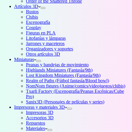
Order of the Shattered Throne
Artículos 3D
Bustos
Chibis
Escenografía
Cosplay
Figuras en PLA
Litofanías y lámparas
Jarrones y maceteros
Organizadores y soportes
Otros artículos 3D
Miniaturas
Peanas y bandejas de movimiento
Highlands Miniatures (Fantasía/9th)
Lost Kingdom Miniatures (Fantasía/9th)
Realm of Paths (Fútbol fantasía/Blood bowl)
NomNom figures (Anime/comics/videojuegos/chibis)
Txarli Factory (Escenografía/Peanas Escénicas/Cube
Pro)
Sanix3D (Personajes de películas y series)
Impresoras y materiales 3D
Impresoras 3D
Accesorios 3D
Repuestos
Materiales