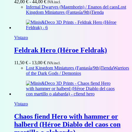
Rango
42,00
€
-
44,00
€
IVA incl.
de
Infernal Dwarves (Magmhorin) / Enanos del caos
Lost
precios:
Kingdom Miniatures (Fantasía/9th)
Tienda
desde
42,00 €
hasta
44,00 €
Vistazo
Feldrak Hero (Héroe Feldrak)
Rango
11,50
€
-
13,00
€
IVA incl.
de
Lost Kingdom Miniatures (Fantasía/9th)
Tienda
Warriors
precios:
of the Dark Gods / Demonios
desde
11,50 €
hasta
13,00 €
Vistazo
Chaos fiend Hero with hammer or
halberd (Héroe Diablo del caos con