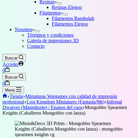
Resinas
Resinas Elegoo
Filamentos
Filamentos Bambulab
Filamentos Elegoo
Nosotros
Términos y condiciones
Galería de impresiones 3D
Contacto
Buscar
Acceder
Carro
0
de
Buscar
compra
Carro
0
de
Menú
compra
Inicio
Tienda
Miniaturas Wargames con calidad de impresión
profesional
Lost Kingdom Miniatures (Fantasía/9th)
Infernal
Dwarves (Magmhorin) / Enanos del caos
Mongobbo Spearmen
Knights (Caballeros Mongobbo con lanza)