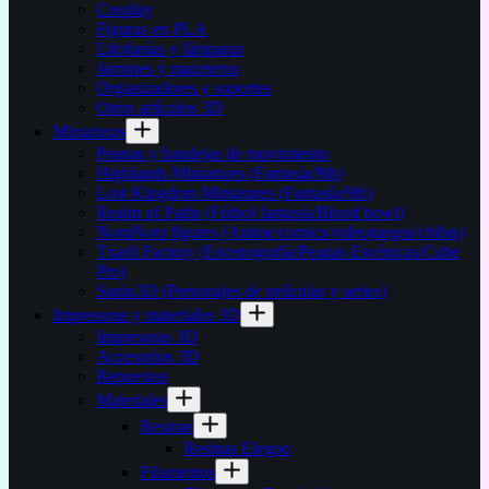
Cosplay
Figuras en PLA
Litofanías y lámparas
Jarrones y maceteros
Organizadores y soportes
Otros artículos 3D
Miniaturas
Peanas y bandejas de movimiento
Highlands Miniatures (Fantasía/9th)
Lost Kingdom Miniatures (Fantasía/9th)
Realm of Paths (Fútbol fantasía/Blood bowl)
NomNom figures (Anime/comics/videojuegos/chibis)
Txarli Factory (Escenografía/Peanas Escénicas/Cube
Pro)
Sanix3D (Personajes de películas y series)
Impresoras y materiales 3D
Impresoras 3D
Accesorios 3D
Repuestos
Materiales
Resinas
Resinas Elegoo
Filamentos