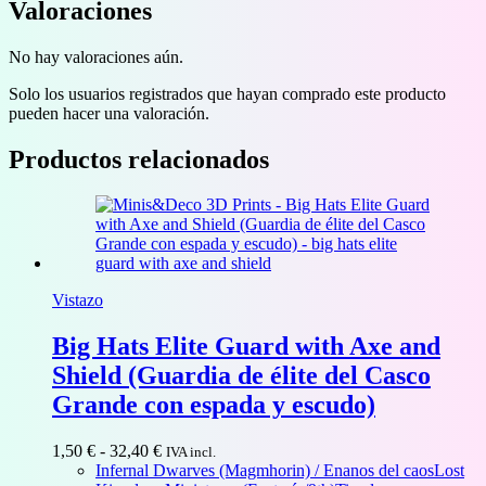
Valoraciones
No hay valoraciones aún.
Solo los usuarios registrados que hayan comprado este producto
pueden hacer una valoración.
Productos relacionados
Vistazo
Big Hats Elite Guard with Axe and
Shield (Guardia de élite del Casco
Grande con espada y escudo)
Rango
1,50
€
-
32,40
€
IVA incl.
de
Infernal Dwarves (Magmhorin) / Enanos del caos
Lost