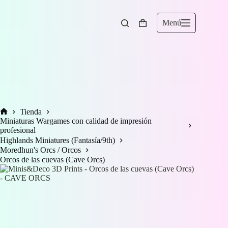
Saltar
al
contenido
Menú
Carro
de
compra
Tienda
Inicio
Miniaturas Wargames con calidad de impresión
profesional
Highlands Miniatures (Fantasía/9th)
Moredhun's Orcs / Orcos
Orcos de las cuevas (Cave Orcs)