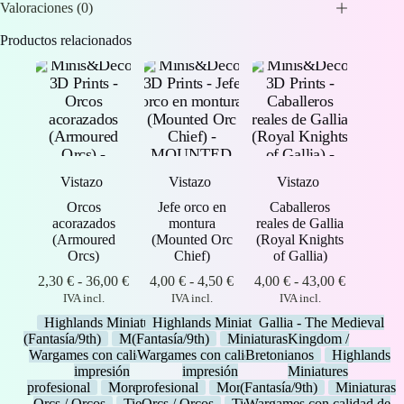
Valoraciones (0)
Productos relacionados
Vistazo
Vistazo
Vistazo
Orcos
Jefe orco en
Caballeros
acorazados
montura
reales de Gallia
(Armoured
(Mounted Orc
(Royal Knights
Orcs)
Chief)
of Gallia)
Rango
Rango
Rango
2,30
€
-
36,00
€
4,00
€
-
4,50
€
4,00
€
-
43,00
€
de
de
de
IVA incl.
IVA incl.
IVA incl.
precios:
precios:
precios:
Highlands Miniatures
Highlands Miniatures
Gallia - The Medieval
desde
desde
desde
(Fantasía/9th)
Miniaturas
(Fantasía/9th)
Miniaturas
Kingdom /
2,30 €
4,00 €
4,00 €
Wargames con calidad de
Wargames con calidad de
Bretonianos
Highlands
hasta
hasta
hasta
impresión
impresión
Miniatures
36,00 €
4,50 €
43,00 €
profesional
Moredhun's
profesional
Moredhun's
(Fantasía/9th)
Miniaturas
Orcs / Orcos
Tienda
Orcs / Orcos
Tienda
Wargames con calidad de