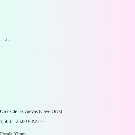
Orcos de las cuevas (Cave Orcs)
Rango
1,50
€
-
25,00
€
IVA incl.
de
precios:
Escala 32mm