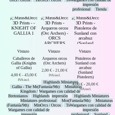
impresión
profesional
Tienda
Vistazo
Vistazo
Vistazo
Caballeros de
Arqueros orcos
Pistoleros de
Gallia (Knights
(Orc Archers)
Sunland con
of Gallia)
arcabuz
Rango
2,00
€
-
21,00
€
(Sunland
Rango
de
4,00
€
-
43,00
€
IVA incl.
Pistoleers)
de
precios:
IVA incl.
Highlands Miniatures
precios:
desde
Rango
4,00
€
-
20,00
€
Gallia - The Medieval
(Fantasía/9th)
Miniaturas
desde
2,00 €
de
IVA incl.
Kingdom /
Wargames con calidad de
4,00 €
hasta
precios:
Bretonianos
Highlands
impresión
Highlands Miniatures
hasta
21,00 €
desde
Miniatures
profesional
Moredhun's
(Fantasía/9th)
Miniaturas
43,00 €
4,00 €
(Fantasía/9th)
Miniaturas
Orcs / Orcos
Tienda
Wargames con calidad de
hasta
Wargames con calidad de
impresión
20,00 €
impresión
profesional
Sunland -