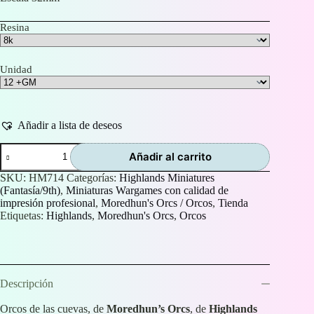
desde
1,50 €
Resina
hasta
25,00 €
Unidad
Añadir a lista de deseos
Orcos
Añadir al carrito
de
las
SKU:
HM714
Categorías:
Highlands Miniatures
cuevas
(Fantasía/9th)
,
Miniaturas Wargames con calidad de
(Cave
impresión profesional
,
Moredhun's Orcs / Orcos
,
Tienda
Orcs)
Etiquetas:
Highlands
,
Moredhun's Orcs
,
Orcos
cantidad
Descripción
Orcos de las cuevas, de
Moredhun’s Orcs
, de
Highlands