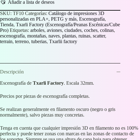
Añadir a lista de deseos
SKU:
TF10
Categorías:
Catálogo de impresiones 3D
personalizadas en PLA+, PETG y más
,
Escenografía
,
Tienda
,
Txarli Factory (Escenografía/Peanas Escénicas/Cube
Pro)
Etiquetas:
arboles
,
aviones
,
ciudades
,
coches
,
colinas
,
escenografía
,
montañas
,
naves
,
plantas
,
ruinas
,
scatter
,
terrain
,
terreno
,
tuberias
,
Txarlii factory
Descripción
Escenografía de
Txarli Factory
. Escala 32mm.
Precios por piezas de escenografía completas.
Se realizan generalmente en filamento oscuro (negro o gris
normalmente), salvo piezas muy concretas.
Tenga en cuenta que cualquier impresión 3D en filamento no es 100%
perfecta y puede tener zonas con marcas en las zonas de contacto de
los soportes. Siempre se usa una altura de capa baja para obtener