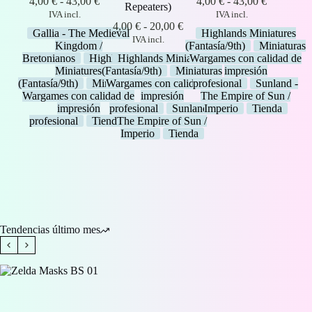
Rango
Rango
4,00
€
-
43,00
€
4,00
€
-
43,00
€
Repeaters)
de
de
IVA incl.
IVA incl.
precios:
Rango
precios:
4,00
€
-
20,00
€
Gallia - The Medieval
Highlands Miniatures
desde
de
desde
IVA incl.
Kingdom /
(Fantasía/9th)
Miniaturas
4,00 €
precios:
4,00 €
Bretonianos
Highlands
Highlands Miniatures
Wargames con calidad de
hasta
desde
hasta
Miniatures
(Fantasía/9th)
Miniaturas
impresión
43,00 €
4,00 €
43,00 €
(Fantasía/9th)
Miniaturas
Wargames con calidad de
profesional
Sunland -
hasta
Wargames con calidad de
impresión
The Empire of Sun /
20,00 €
impresión
profesional
Sunland -
Imperio
Tienda
profesional
Tienda
The Empire of Sun /
Imperio
Tienda
Tendencias último mes