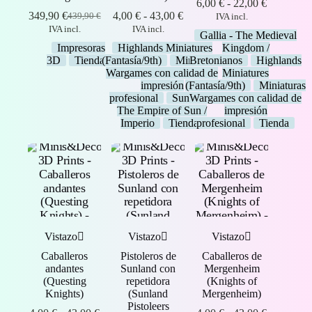
Rango
6,00
€
-
22,00
€
Rango
de
349,90
€
4,00
€
-
43,00
€
439,90
€
IVA incl.
El
El
de
precios:
IVA incl.
IVA incl.
precio
precio
Gallia - The Medieval
precios:
desde
original
actual
Impresoras
Highlands Miniatures
Kingdom /
desde
6,00 €
era:
es:
3D
Tienda
(Fantasía/9th)
Miniaturas
Bretonianos
Highlands
4,00 €
hasta
439,90 €.
349,90 €.
Wargames con calidad de
Miniatures
hasta
22,00 €
impresión
(Fantasía/9th)
Miniaturas
43,00 €
profesional
Sunland -
Wargames con calidad de
The Empire of Sun /
impresión
Imperio
Tienda
profesional
Tienda
Vistazo
Vistazo
Vistazo
Caballeros
Pistoleros de
Caballeros de
andantes
Sunland con
Mergenheim
(Questing
repetidora
(Knights of
Knights)
(Sunland
Mergenheim)
Pistoleers