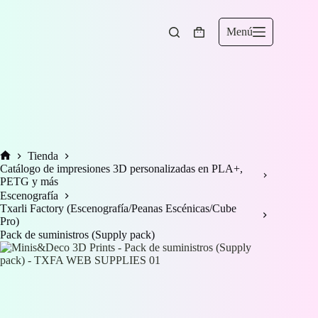
Saltar
al
contenido
Menú
Carro
de
compra
Tienda
Inicio
Catálogo de impresiones 3D personalizadas en PLA+,
PETG y más
Escenografía
Txarli Factory (Escenografía/Peanas Escénicas/Cube
Pro)
Pack de suministros (Supply pack)