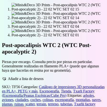
Post-apocalipsis WTC 2 (WTC Post-
apocalyptic 2)
Piezas por encargo. Consulta precio por piezas en particular.
Generalmente realizadas en filamento PLA+ (puede que algunas
haya que hacerlas en resina por su geometría).
Añadir a lista de deseos
SKU:
TF56
Categorías:
Catálogo de impresiones 3D personalizadas
en PLA+, PETG y más
,
Escenografía
,
Tienda
,
Txarli Factory
(Escenografía/Peanas Escénicas/Cube Pro)
Etiquetas:
arboles
,
aviones
,
ciudades
,
coches
,
colinas
,
escenografía
,
montañas
,
naves
,
plantas
,
ruinas
,
scatter
,
terrain
,
terreno
,
tuberias
,
Txarlii factory