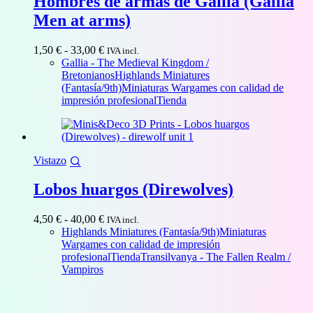
Hombres de armas de Gallia (Gallia
Men at arms)
Rango
1,50
€
-
33,00
€
IVA incl.
de
Gallia - The Medieval Kingdom /
precios:
Bretonianos
Highlands Miniatures
desde
(Fantasía/9th)
Miniaturas Wargames con calidad de
1,50 €
impresión profesional
Tienda
hasta
33,00 €
Vistazo
Lobos huargos (Direwolves)
Rango
4,50
€
-
40,00
€
IVA incl.
de
Highlands Miniatures (Fantasía/9th)
Miniaturas
precios:
Wargames con calidad de impresión
desde
profesional
Tienda
Transilvanya - The Fallen Realm /
4,50 €
Vampiros
hasta
40,00 €