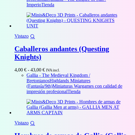
4,00 €
Imperio
Tienda
hasta
20,00 €
Vistazo
Caballeros andantes (Questing
Knights)
Rango
4,00
€
-
43,00
€
IVA incl.
de
Gallia - The Medieval Kingdom /
precios:
Bretonianos
Highlands Miniatures
desde
(Fantasía/9th)
Miniaturas Wargames con calidad de
4,00 €
impresión profesional
Tienda
hasta
43,00 €
Vistazo