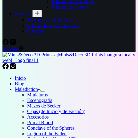
Filamentos Bambulab
Filamentos Elegoo
Nosotros
Términos y condiciones
Galería de impresiones 3D
Contacto
Acceder
Inicio
Blog
Malediction
Miniaturas
Escenografía
Mazos de Seeker
Cajas (de Inicio y de Facción)
Accesorios
Primal Blood
Conclave of the Spheres
Legion of the Fallen