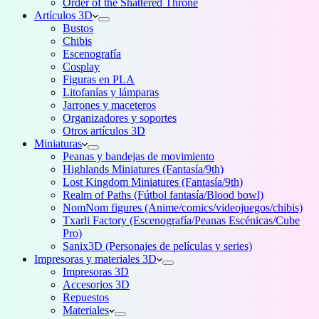
Order of the Shattered Throne
Artículos 3D
Bustos
Chibis
Escenografía
Cosplay
Figuras en PLA
Litofanías y lámparas
Jarrones y maceteros
Organizadores y soportes
Otros artículos 3D
Miniaturas
Peanas y bandejas de movimiento
Highlands Miniatures (Fantasía/9th)
Lost Kingdom Miniatures (Fantasía/9th)
Realm of Paths (Fútbol fantasía/Blood bowl)
NomNom figures (Anime/comics/videojuegos/chibis)
Txarli Factory (Escenografía/Peanas Escénicas/Cube
Pro)
Sanix3D (Personajes de películas y series)
Impresoras y materiales 3D
Impresoras 3D
Accesorios 3D
Repuestos
Materiales