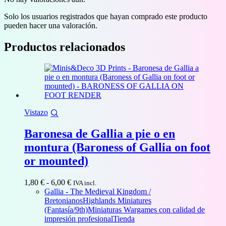
Solo los usuarios registrados que hayan comprado este producto
pueden hacer una valoración.
Productos relacionados
Vistazo
Baronesa de Gallia a pie o en
montura (Baroness of Gallia on foot
or mounted)
Rango
1,80
€
-
6,00
€
IVA incl.
de
Gallia - The Medieval Kingdom /
precios:
Bretonianos
Highlands Miniatures
desde
(Fantasía/9th)
Miniaturas Wargames con calidad de
1,80 €
impresión profesional
Tienda