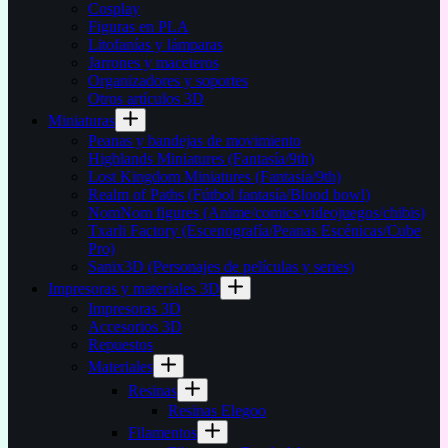
Cosplay
Figuras en PLA
Litofanías y lámparas
Jarrones y maceteros
Organizadores y soportes
Otros artículos 3D
Miniaturas
Peanas y bandejas de movimiento
Highlands Miniatures (Fantasía/9th)
Lost Kingdom Miniatures (Fantasía/9th)
Realm of Paths (Fútbol fantasía/Blood bowl)
NomNom figures (Anime/comics/videojuegos/chibis)
Txarli Factory (Escenografía/Peanas Escénicas/Cube
Pro)
Sanix3D (Personajes de películas y series)
Impresoras y materiales 3D
Impresoras 3D
Accesorios 3D
Repuestos
Materiales
Resinas
Resinas Elegoo
Filamentos