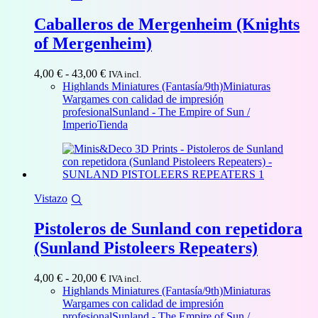
Caballeros de Mergenheim (Knights
of Mergenheim)
Rango
4,00
€
-
43,00
€
IVA incl.
de
Highlands Miniatures (Fantasía/9th)
Miniaturas
precios:
Wargames con calidad de impresión
desde
profesional
Sunland - The Empire of Sun /
4,00 €
Imperio
Tienda
hasta
43,00 €
Vistazo
Pistoleros de Sunland con repetidora
(Sunland Pistoleers Repeaters)
Rango
4,00
€
-
20,00
€
IVA incl.
de
Highlands Miniatures (Fantasía/9th)
Miniaturas
precios:
Wargames con calidad de impresión
desde
profesional
Sunland - The Empire of Sun /