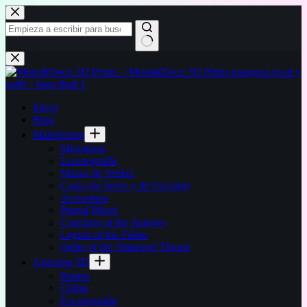
Saltar
al
contenido
Sin
resultados
Inicio
Blog
Malediction
Miniaturas
Escenografía
Mazos de Seeker
Cajas (de Inicio y de Facción)
Accesorios
Primal Blood
Conclave of the Spheres
Legion of the Fallen
Order of the Shattered Throne
Artículos 3D
Bustos
Chibis
Escenografía