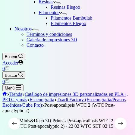
Resinas
Resinas Elegoo
Filamentos
Filamentos Bambulab
Filamentos Elegoo
Nosotros
Términos y condiciones
Galería de impresiones 3D
Contacto
Buscar
Acceder
Carro
0
de
Buscar
compra
Carro
0
de
Menú
compra
Inicio
Tienda
Catálogo de impresiones 3D personalizadas en PLA+,
PETG y más
Escenografía
Txarli Factory (Escenografía/Peanas
Escénicas/Cube Pro)
Post-apocalipsis WTC 2 (WTC Post-
apocalyptic 2)