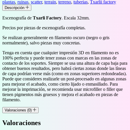
plantas
,
ruinas
,
scatter
,
terrain
,
terreno
,
tuberias
,
Txarlii factory
Descripción
Escenografía de
Txarli Factory
. Escala 32mm.
Precios por piezas de escenografía completas.
Se realizan generalmente en filamento oscuro (negro o gris
normalmente), salvo piezas muy concretas.
Tenga en cuenta que cualquier impresión 3D en filamento no es
100% perfecta y puede tener zonas con marcas en las zonas de
contacto de los soportes. Siempre se usa una altura de capa baja para
obtener buenos resultados, pero habrá ciertas zonas donde las líneas
de capa podrían verse más (como en zonas superiores redondeadas).
Puede que consideres realizarle un post-procesado en algunas zonas
para mejorar el acabado, como cierto lijado o enmasillado. Para
mejorar la imprimación, se recomienda usar microfiller o filler que
tienen pigmentos más gruesos y mejora el acabado en piezas de
filamento.
Valoraciones (0)
Valoraciones