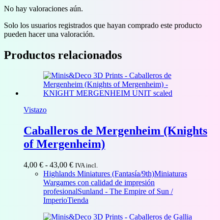
No hay valoraciones aún.
Solo los usuarios registrados que hayan comprado este producto
pueden hacer una valoración.
Productos relacionados
Vistazo
Caballeros de Mergenheim (Knights
of Mergenheim)
Rango
4,00
€
-
43,00
€
IVA incl.
de
Highlands Miniatures (Fantasía/9th)
Miniaturas
precios:
Wargames con calidad de impresión
desde
profesional
Sunland - The Empire of Sun /
4,00 €
Imperio
Tienda
hasta
43,00 €