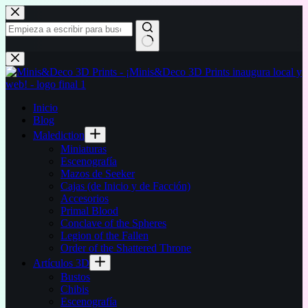
Saltar
al
contenido
Sin
resultados
Inicio
Blog
Malediction
Miniaturas
Escenografía
Mazos de Seeker
Cajas (de Inicio y de Facción)
Accesorios
Primal Blood
Conclave of the Spheres
Legion of the Fallen
Order of the Shattered Throne
Artículos 3D
Bustos
Chibis
Escenografía