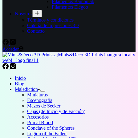
Filamentos Bambulab
Filamentos Elegoo
Nosotros
Términos y condiciones
Galería de impresiones 3D
Contacto
Acceder
Inicio
Blog
Malediction
Miniaturas
Escenografía
Mazos de Seeker
Cajas (de Inicio y de Facción)
Accesorios
Primal Blood
Conclave of the Spheres
Legion of the Fallen