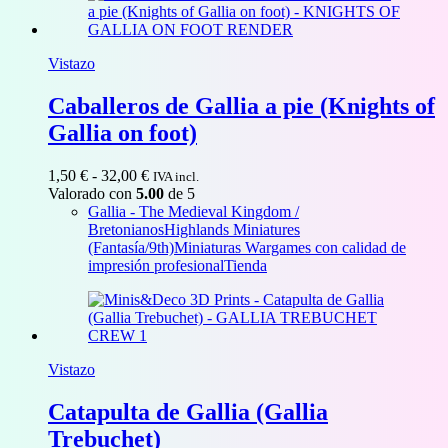
Vistazo
Caballeros de Gallia a pie (Knights of
Gallia on foot)
Rango
1,50
€
-
32,00
€
IVA incl.
de
Valorado con
5.00
de 5
precios:
Gallia - The Medieval Kingdom /
desde
Bretonianos
Highlands Miniatures
1,50 €
(Fantasía/9th)
Miniaturas Wargames con calidad de
hasta
impresión profesional
Tienda
32,00 €
Vistazo
Catapulta de Gallia (Gallia
Trebuchet)