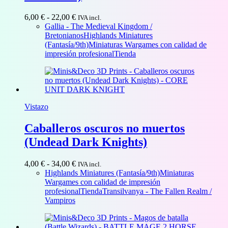
Rango
6,00
€
-
22,00
€
IVA incl.
de
Gallia - The Medieval Kingdom /
precios:
Bretonianos
Highlands Miniatures
desde
(Fantasía/9th)
Miniaturas Wargames con calidad de
6,00 €
impresión profesional
Tienda
hasta
22,00 €
Vistazo
Caballeros oscuros no muertos
(Undead Dark Knights)
Rango
4,00
€
-
34,00
€
IVA incl.
de
Highlands Miniatures (Fantasía/9th)
Miniaturas
precios:
Wargames con calidad de impresión
desde
profesional
Tienda
Transilvanya - The Fallen Realm /
4,00 €
Vampiros
hasta
34,00 €