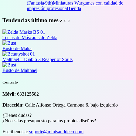
desde
(Fantasía/9th)
Miniaturas Wargames con calidad de
4,00 €
impresión profesional
Tienda
hasta
43,00 €
Tendencias último mes
Teclas de Máscaras de Zelda
Busto de Maka
Malthael – Diablo 3 Reaper of Souls
Busto de Malthael
Contacto
Móvil:
633125582
Dirección:
Calle Alfonso Ortega Carmona 6, bajo izquierdo
¿Tienes dudas?
¿Necesitas presupuesto para tus propios diseños?
Escríbenos a:
soporte@minisanddeco.com