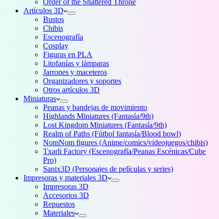
Order of the Shattered Throne
Artículos 3D
Bustos
Chibis
Escenografía
Cosplay
Figuras en PLA
Litofanías y lámparas
Jarrones y maceteros
Organizadores y soportes
Otros artículos 3D
Miniaturas
Peanas y bandejas de movimiento
Highlands Miniatures (Fantasía/9th)
Lost Kingdom Miniatures (Fantasía/9th)
Realm of Paths (Fútbol fantasía/Blood bowl)
NomNom figures (Anime/comics/videojuegos/chibis)
Txarli Factory (Escenografía/Peanas Escénicas/Cube
Pro)
Sanix3D (Personajes de películas y series)
Impresoras y materiales 3D
Impresoras 3D
Accesorios 3D
Repuestos
Materiales