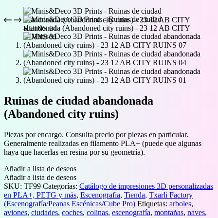
Ruinas de ciudad abandonada
(Abandoned city ruins)
Piezas por encargo. Consulta precio por piezas en particular.
Generalmente realizadas en filamento PLA+ (puede que algunas
haya que hacerlas en resina por su geometría).
Añadir a lista de deseos
Añadir a lista de deseos
SKU:
TF99
Categorías:
Catálogo de impresiones 3D personalizadas
en PLA+, PETG y más
,
Escenografía
,
Tienda
,
Txarli Factory
(Escenografía/Peanas Escénicas/Cube Pro)
Etiquetas:
arboles
,
aviones
,
ciudades
,
coches
,
colinas
,
escenografía
,
montañas
,
naves
,