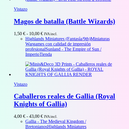
Vistazo
Magos de batalla (Battle Wizards)
Rango
1,50
€
-
10,00
€
IVA incl.
de
Highlands Miniatures (Fantasía/9th)
Miniaturas
precios:
Wargames con calidad de impresión
desde
profesional
Sunland - The Empire of Sun /
1,50 €
Imperio
Tienda
hasta
10,00 €
Vistazo
Caballeros reales de Gallia (Royal
Knights of Gallia)
Rango
4,00
€
-
43,00
€
IVA incl.
de
Gallia - The Medieval Kingdom /
precios:
Bretonianos
Highlands Miniatures