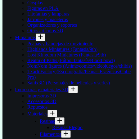
Cosplay
Figuras en PLA
Litofanías y lámparas
Jarrones y maceteros
Organizadores y soportes
Otros artículos 3D
Miniaturas
Peanas y bandejas de movimiento
Highlands Miniatures (Fantasía/9th)
Lost Kingdom Miniatures (Fantasía/9th)
Realm of Paths (Fútbol fantasía/Blood bowl)
NomNom figures (Anime/comics/videojuegos/chibis)
Txarli Factory (Escenografía/Peanas Escénicas/Cube
Pro)
Sanix3D (Personajes de películas y series)
Impresoras y materiales 3D
Impresoras 3D
Accesorios 3D
Repuestos
Materiales
Resinas
Resinas Elegoo
Filamentos