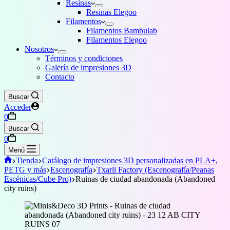
Resinas
Resinas Elegoo
Filamentos
Filamentos Bambulab
Filamentos Elegoo
Nosotros
Términos y condiciones
Galería de impresiones 3D
Contacto
Buscar
Acceder
Carro
0
de
Buscar
compra
Carro
0
de
Menú
compra
Inicio
Tienda
Catálogo de impresiones 3D personalizadas en PLA+,
PETG y más
Escenografía
Txarli Factory (Escenografía/Peanas
Escénicas/Cube Pro)
Ruinas de ciudad abandonada (Abandoned
city ruins)