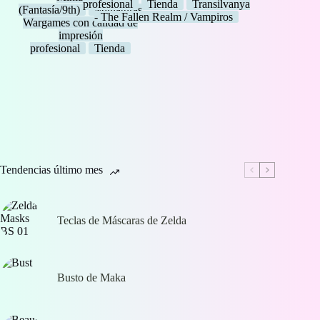
6,00 €
profesional
Tienda
Transilvanya
(Fantasía/9th)
Miniaturas
- The Fallen Realm / Vampiros
Wargames con calidad de
impresión
profesional
Tienda
Tendencias último mes
Teclas de Máscaras de Zelda
Busto de Maka