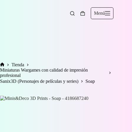
Saltar
al
contenido
Menú
Carro
de
compra
Tienda
Inicio
Miniaturas Wargames con calidad de impresión
profesional
Sanix3D (Personajes de películas y series)
Soap