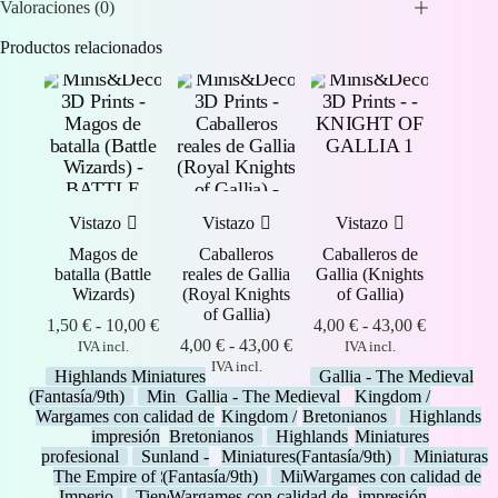
Valoraciones (0)
Productos relacionados
Vistazo
Vistazo
Vistazo
Magos de
Caballeros
Caballeros de
batalla (Battle
reales de Gallia
Gallia (Knights
Wizards)
(Royal Knights
of Gallia)
of Gallia)
Rango
Rango
1,50
€
-
10,00
€
4,00
€
-
43,00
€
de
Rango
de
4,00
€
-
43,00
€
IVA incl.
IVA incl.
precios:
de
precios:
IVA incl.
Highlands Miniatures
Gallia - The Medieval
desde
precios:
desde
(Fantasía/9th)
Miniaturas
Gallia - The Medieval
Kingdom /
1,50 €
desde
4,00 €
Wargames con calidad de
Kingdom /
Bretonianos
Highlands
hasta
4,00 €
hasta
impresión
Bretonianos
Highlands
Miniatures
10,00 €
hasta
43,00 €
profesional
Sunland -
Miniatures
(Fantasía/9th)
Miniaturas
43,00 €
The Empire of Sun /
(Fantasía/9th)
Miniaturas
Wargames con calidad de
Imperio
Tienda
Wargames con calidad de
impresión