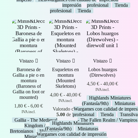
impresión
profesional
Tienda
profesional
Tienda
Vistazo
Vistazo
Vistazo
Baronesa de
Esqueletos en
Lobos huargos
Gallia a pie o en
montura
(Direwolves)
montura
(Mounted
Rango
4,50
€
-
40,00
€
(Baroness of
Skeletons)
de
IVA incl.
Gallia on foot or
Rango
precios:
4,00
€
-
40,00
€
mounted)
Highlands Miniatures
de
desde
IVA incl.
(Fantasía/9th)
Miniaturas
Rango
precios:
4,50 €
1,80
€
-
6,00
€
Valorado con
Wargames con calidad de impres
de
desde
hasta
IVA incl.
5.00
de 5
profesional
Tienda
Transilv
precios:
4,00 €
40,00 €
Gallia - The Medieval
- The Fallen Realm / Vampiros
desde
hasta
Highlands Miniatures
Kingdom /
1,80 €
40,00 €
(Fantasía/9th)
Miniaturas
Bretonianos
Highlands
hasta
Wargames con calidad de impresión
Miniatures