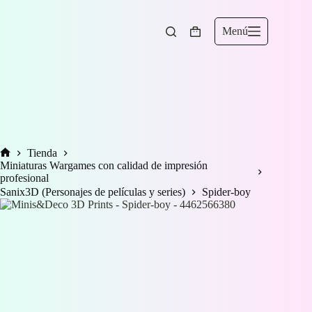
Saltar
al
contenido
Menú
Carro
de
compra
Tienda
Inicio
Miniaturas Wargames con calidad de impresión
profesional
Sanix3D (Personajes de películas y series)
Spider-boy