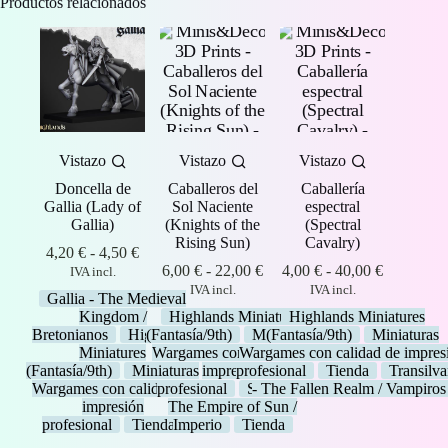
Productos relacionados
Vistazo
Vistazo
Vistazo
Doncella de
Caballeros del
Caballería
Gallia (Lady of
Sol Naciente
espectral
Gallia)
(Knights of the
(Spectral
Rising Sun)
Cavalry)
Rango
4,20
€
-
4,50
€
de
Rango
Rango
6,00
€
-
22,00
€
4,00
€
-
40,00
€
IVA incl.
precios:
de
de
IVA incl.
IVA incl.
Gallia - The Medieval
desde
precios:
precios:
Kingdom /
Highlands Miniatures
Highlands Miniatures
4,20 €
desde
desde
Bretonianos
Highlands
(Fantasía/9th)
Miniaturas
(Fantasía/9th)
Miniaturas
hasta
6,00 €
4,00 €
Miniatures
Wargames con calidad de
Wargames con calidad de impres
4,50 €
hasta
hasta
(Fantasía/9th)
Miniaturas
impresión
profesional
Tienda
Transilv
22,00 €
40,00 €
Wargames con calidad de
profesional
Sunland -
- The Fallen Realm / Vampiros
impresión
The Empire of Sun /
profesional
Tienda
Imperio
Tienda