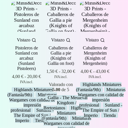
Vistazo
Vistazo
Vistazo
Pistoleros de
Caballeros de
Caballeros de
Sunland con
Gallia a pie
Mergenheim
arcabuz
(Knights of
(Knights of
(Sunland
Gallia on foot)
Mergenheim)
Pistoleers)
Rango
Rango
1,50
€
-
32,00
€
4,00
€
-
43,00
€
Rango
de
de
4,00
€
-
20,00
€
IVA incl.
IVA incl.
de
precios:
precios:
IVA incl.
Valorado con
Highlands Miniatures
precios:
desde
desde
Highlands Miniatures
5.00
de 5
(Fantasía/9th)
Miniaturas
desde
1,50 €
4,00 €
(Fantasía/9th)
Miniaturas
Wargames con calidad de
4,00 €
hasta
hasta
Gallia - The Medieval
Wargames con calidad de
impresión
hasta
32,00 €
43,00 €
Kingdom /
impresión
profesional
Sunland -
20,00 €
Bretonianos
Highlands
profesional
Sunland -
The Empire of Sun /
Miniatures
The Empire of Sun /
Imperio
Tienda
(Fantasía/9th)
Miniaturas
Imperio
Tienda
Wargames con calidad de