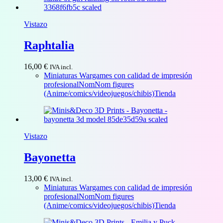
Vistazo
Raphtalia
16,00
€
IVA incl.
Miniaturas Wargames con calidad de impresión
profesional
NomNom figures
(Anime/comics/videojuegos/chibis)
Tienda
Vistazo
Bayonetta
13,00
€
IVA incl.
Miniaturas Wargames con calidad de impresión
profesional
NomNom figures
(Anime/comics/videojuegos/chibis)
Tienda