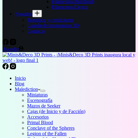
Filamentos Bambulab
Filamentos Elegoo
Nosotros
Términos y condiciones
Galería de impresiones 3D
Contacto
Acceder
Inicio
Blog
Malediction
Miniaturas
Escenografía
Mazos de Seeker
Cajas (de Inicio y de Facción)
Accesorios
Primal Blood
Conclave of the Spheres
Legion of the Fallen