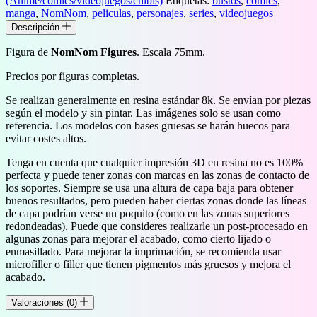
(Anime/comics/videojuegos/chibis)
Etiquetas:
bustos
,
comics
,
cantidad
manga
,
NomNom
,
peliculas
,
personajes
,
series
,
videojuegos
Descripción
Figura de
NomNom Figures
. Escala 75mm.
Precios por figuras completas.
Se realizan generalmente en resina estándar 8k. Se envían por piezas
según el modelo y sin pintar. Las imágenes solo se usan como
referencia. Los modelos con bases gruesas se harán huecos para
evitar costes altos.
Tenga en cuenta que cualquier impresión 3D en resina no es 100%
perfecta y puede tener zonas con marcas en las zonas de contacto de
los soportes. Siempre se usa una altura de capa baja para obtener
buenos resultados, pero pueden haber ciertas zonas donde las líneas
de capa podrían verse un poquito (como en las zonas superiores
redondeadas). Puede que consideres realizarle un post-procesado en
algunas zonas para mejorar el acabado, como cierto lijado o
enmasillado. Para mejorar la imprimación, se recomienda usar
microfiller o filler que tienen pigmentos más gruesos y mejora el
acabado.
Valoraciones (0)