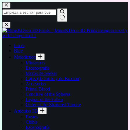
Saltar
al
contenido
Sin
resultados
Inicio
Blog
Malediction
Miniaturas
Escenografía
Mazos de Seeker
Cajas (de Inicio y de Facción)
Accesorios
Primal Blood
Conclave of the Spheres
Legion of the Fallen
Order of the Shattered Throne
Artículos 3D
Bustos
Chibis
Escenografía