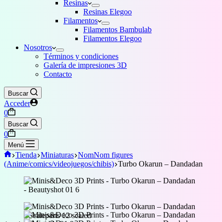
Resinas
Resinas Elegoo
Filamentos
Filamentos Bambulab
Filamentos Elegoo
Nosotros
Términos y condiciones
Galería de impresiones 3D
Contacto
Buscar
Acceder
Carro
0
de
Buscar
compra
Carro
0
de
Menú
compra
Inicio
Tienda
Miniaturas
NomNom figures
(Anime/comics/videojuegos/chibis)
Turbo Okarun – Dandadan