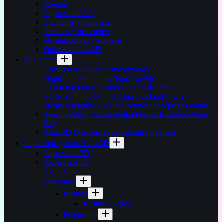
Cosplay
Figuras en PLA
Litofanías y lámparas
Jarrones y maceteros
Organizadores y soportes
Otros artículos 3D
Miniaturas
Peanas y bandejas de movimiento
Highlands Miniatures (Fantasía/9th)
Lost Kingdom Miniatures (Fantasía/9th)
Realm of Paths (Fútbol fantasía/Blood bowl)
NomNom figures (Anime/comics/videojuegos/chibis)
Txarli Factory (Escenografía/Peanas Escénicas/Cube
Pro)
Sanix3D (Personajes de películas y series)
Impresoras y materiales 3D
Impresoras 3D
Accesorios 3D
Repuestos
Materiales
Resinas
Resinas Elegoo
Filamentos