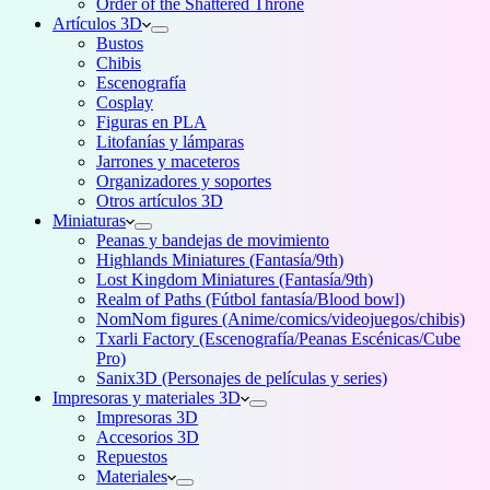
Order of the Shattered Throne
Artículos 3D
Bustos
Chibis
Escenografía
Cosplay
Figuras en PLA
Litofanías y lámparas
Jarrones y maceteros
Organizadores y soportes
Otros artículos 3D
Miniaturas
Peanas y bandejas de movimiento
Highlands Miniatures (Fantasía/9th)
Lost Kingdom Miniatures (Fantasía/9th)
Realm of Paths (Fútbol fantasía/Blood bowl)
NomNom figures (Anime/comics/videojuegos/chibis)
Txarli Factory (Escenografía/Peanas Escénicas/Cube
Pro)
Sanix3D (Personajes de películas y series)
Impresoras y materiales 3D
Impresoras 3D
Accesorios 3D
Repuestos
Materiales