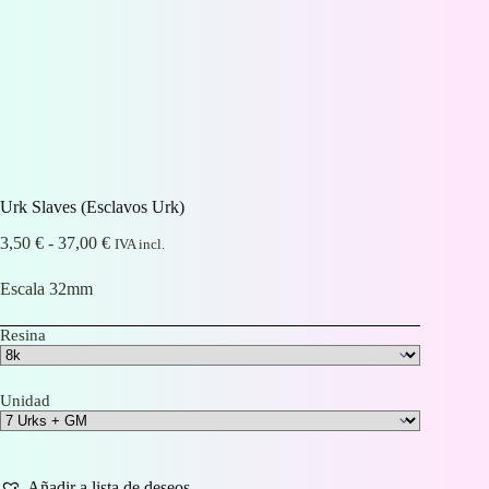
Urk Slaves (Esclavos Urk)
Rango
3,50
€
-
37,00
€
IVA incl.
de
precios:
Escala 32mm
desde
3,50 €
Resina
hasta
37,00 €
Unidad
Añadir a lista de deseos