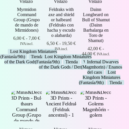
Vistazo
Vistazo
Vistazo
Myrmidon
Feldraks with
Dainn
Command
axe and shield
Longbeard on
Group (Grupo
or halbeard
Bull of Shamut
de mando de
(Feldraks con
(Dainn
Mirmidones)
hacha y escudo
Barbalarga en
o alabarda)
Toro de
Rango
6,00
€
-
7,00
€
Shamut)
de
Rango
6,50
€
-
19,50
€
IVA incl.
precios:
de
42,00
€
-
IVA incl.
Lost Kingdom Miniatures
desde
precios:
Rango
44,00
€
IVA incl.
(Fantasía/9th)
Tienda
Lost Kingdom Miniatures
Warriors
6,00 €
desde
de
of the Dark Gods / Demonios
(Fantasía/9th)
Tienda
Warriors
Infernal Dwarves
hasta
6,50 €
precios:
of the Dark Gods / Demonios
(Magmhorin) / Enanos
7,00 €
hasta
desde
del caos
Lost
19,50 €
42,00 €
Kingdom Miniatures
hasta
(Fantasía/9th)
Tienda
44,00 €