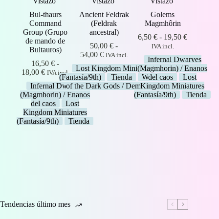
Vistazo
Vistazo
Vistazo
Bul-thaurs
Ancient Feldrak
Golems
Command
(Feldrak
Magmhôrin
Group (Grupo
ancestral)
Rango
6,50
€
-
19,50
€
de mando de
de
50,00
€
-
IVA incl.
Bultauros)
Rango
precios:
54,00
€
IVA incl.
Infernal Dwarves
de
desde
16,50
€
-
Lost Kingdom Miniatures
(Magmhorin) / Enanos
Rango
precios:
6,50 €
18,00
€
IVA incl.
(Fantasía/9th)
Tienda
Warriors
del caos
Lost
de
desde
hasta
Infernal Dwarves
of the Dark Gods / Demonios
Kingdom Miniatures
precios:
50,00 €
19,50 €
(Magmhorin) / Enanos
(Fantasía/9th)
Tienda
desde
hasta
del caos
Lost
16,50 €
54,00 €
Kingdom Miniatures
hasta
(Fantasía/9th)
Tienda
18,00 €
Tendencias último mes