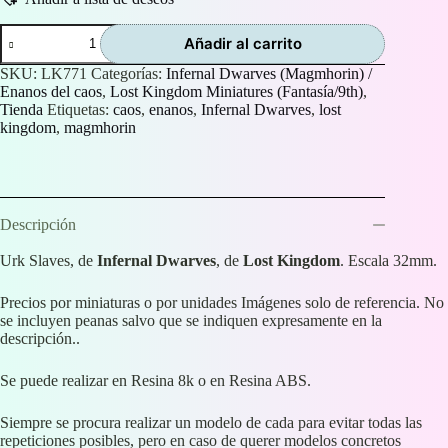
Urk
Añadir al carrito
Slaves
(Esclavos
SKU:
LK771
Categorías:
Infernal Dwarves (Magmhorin) /
Urk)
Enanos del caos
,
Lost Kingdom Miniatures (Fantasía/9th)
,
cantidad
Tienda
Etiquetas:
caos
,
enanos
,
Infernal Dwarves
,
lost
kingdom
,
magmhorin
Descripción
Urk Slaves, de
Infernal Dwarves
, de
Lost Kingdom
. Escala 32mm.
Precios por miniaturas o por unidades Imágenes solo de referencia. No
se incluyen peanas salvo que se indiquen expresamente en la
descripción..
Se puede realizar en Resina 8k o en Resina ABS.
Siempre se procura realizar un modelo de cada para evitar todas las
repeticiones posibles, pero en caso de querer modelos concretos