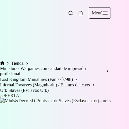
Saltar
al
contenido
Menú
Carro
de
compra
Tienda
Inicio
Miniaturas Wargames con calidad de impresión
profesional
Lost Kingdom Miniatures (Fantasía/9th)
Infernal Dwarves (Magmhorin) / Enanos del caos
Urk Slaves (Esclavos Urk)
¡OFERTA!