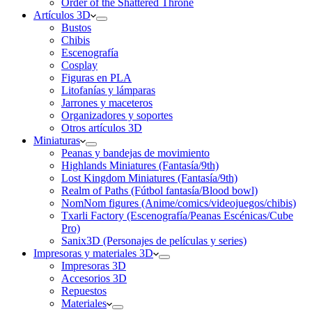
Order of the Shattered Throne
Artículos 3D
Bustos
Chibis
Escenografía
Cosplay
Figuras en PLA
Litofanías y lámparas
Jarrones y maceteros
Organizadores y soportes
Otros artículos 3D
Miniaturas
Peanas y bandejas de movimiento
Highlands Miniatures (Fantasía/9th)
Lost Kingdom Miniatures (Fantasía/9th)
Realm of Paths (Fútbol fantasía/Blood bowl)
NomNom figures (Anime/comics/videojuegos/chibis)
Txarli Factory (Escenografía/Peanas Escénicas/Cube
Pro)
Sanix3D (Personajes de películas y series)
Impresoras y materiales 3D
Impresoras 3D
Accesorios 3D
Repuestos
Materiales