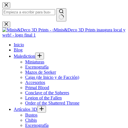
Saltar
al
contenido
Sin
resultados
Inicio
Blog
Malediction
Miniaturas
Escenografía
Mazos de Seeker
Cajas (de Inicio y de Facción)
Accesorios
Primal Blood
Conclave of the Spheres
Legion of the Fallen
Order of the Shattered Throne
Artículos 3D
Bustos
Chibis
Escenografía