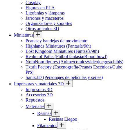
Cosplay
Figuras en PLA
Litofanías y lámparas
Jarrones y maceteros
Organizadores y soportes
Otros artículos 3D
Miniaturas
Peanas y bandejas de movimiento
Highlands Miniatures (Fantasía/9th)
Lost Kingdom Miniatures (Fantasía/9th)
Realm of Paths (Fútbol fantasía/Blood bowl)
NomNom figures (Anime/comics/videojuegos/chibis)
Txarli Factory (Escenografía/Peanas Escénicas/Cube
Pro)
Sanix3D (Personajes de películas y series)
Impresoras y materiales 3D
Impresoras 3D
Accesorios 3D
Repuestos
Materiales
Resinas
Resinas Elegoo
Filamentos