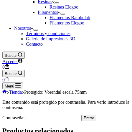
Resinas
Resinas Elegoo
Filamentos
Filamentos Bambulab
Filamentos Elegoo
Nosotros
Términos y condiciones
Galería de impresiones 3D
Contacto
Buscar
Acceder
Carro
0
de
Buscar
compra
Carro
0
de
Menú
compra
Inicio
Tienda
Protegido: Vorendal escala 75mm
Este contenido está protegido por contraseña. Para verlo introduce la
contraseña.
Contraseña:
Productos relacionados