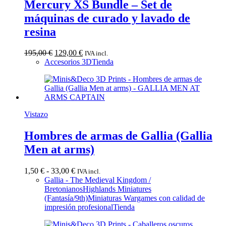
Mercury XS Bundle – Set de
máquinas de curado y lavado de
resina
El
El
195,00
€
129,00
€
IVA incl.
precio
precio
Accesorios 3D
Tienda
original
actual
era:
es:
195,00 €.
129,00 €.
Vistazo
Hombres de armas de Gallia (Gallia
Men at arms)
Rango
1,50
€
-
33,00
€
IVA incl.
de
Gallia - The Medieval Kingdom /
precios:
Bretonianos
Highlands Miniatures
desde
(Fantasía/9th)
Miniaturas Wargames con calidad de
1,50 €
impresión profesional
Tienda
hasta
33,00 €