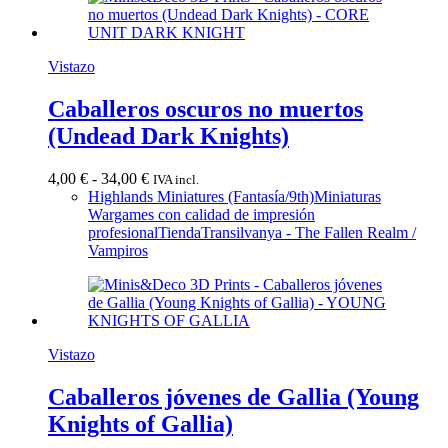
Vistazo
Caballeros oscuros no muertos
(Undead Dark Knights)
Rango
4,00
€
-
34,00
€
IVA incl.
de
Highlands Miniatures (Fantasía/9th)
Miniaturas
precios:
Wargames con calidad de impresión
desde
profesional
Tienda
Transilvanya - The Fallen Realm /
4,00 €
Vampiros
hasta
34,00 €
Vistazo
Caballeros jóvenes de Gallia (Young
Knights of Gallia)