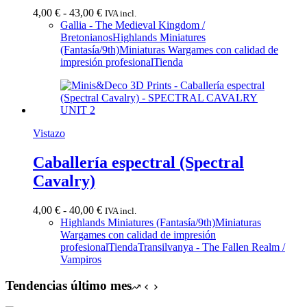
Rango
4,00
€
-
43,00
€
IVA incl.
de
Gallia - The Medieval Kingdom /
precios:
Bretonianos
Highlands Miniatures
desde
(Fantasía/9th)
Miniaturas Wargames con calidad de
4,00 €
impresión profesional
Tienda
hasta
43,00 €
Vistazo
Caballería espectral (Spectral
Cavalry)
Rango
4,00
€
-
40,00
€
IVA incl.
de
Highlands Miniatures (Fantasía/9th)
Miniaturas
precios:
Wargames con calidad de impresión
desde
profesional
Tienda
Transilvanya - The Fallen Realm /
4,00 €
Vampiros
hasta
40,00 €
Tendencias último mes