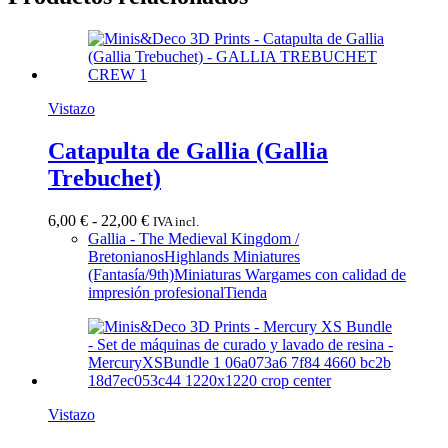
Vistazo
Catapulta de Gallia (Gallia
Trebuchet)
Rango
6,00
€
-
22,00
€
IVA incl.
de
Gallia - The Medieval Kingdom /
precios:
Bretonianos
Highlands Miniatures
desde
(Fantasía/9th)
Miniaturas Wargames con calidad de
6,00 €
impresión profesional
Tienda
hasta
22,00 €
Vistazo