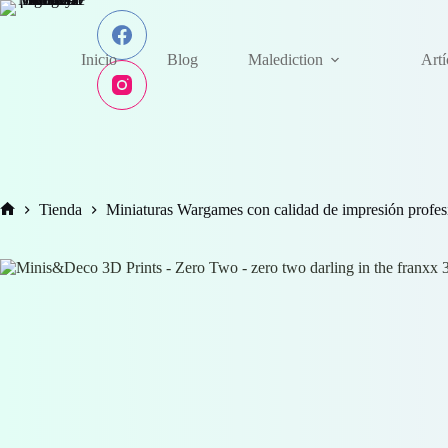
Saltar
al
contenido
Inicio
Blog
Malediction
Art
Tienda
Miniaturas Wargames con calidad de impresión profes
Inicio