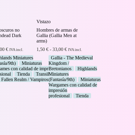
Vistazo
oscuros no
Hombres de armas de
ndead Dark
Gallia (Gallia Men at
arms)
Rango
Rango
,00
€
1,50
€
-
33,00
€
IVA incl.
IVA incl.
de
de
hlands Miniatures
Gallia - The Medieval
precios:
precios:
asía/9th)
Miniaturas
Kingdom /
desde
desde
ames con calidad de impresión
Bretonianos
Highlands
4,00 €
1,50 €
sional
Tienda
Transilvanya
Miniatures
hasta
hasta
 Fallen Realm / Vampiros
(Fantasía/9th)
Miniaturas
34,00 €
33,00 €
Wargames con calidad de
impresión
profesional
Tienda