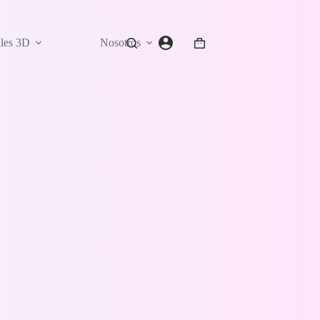
ales 3D
Nosotros
Carro
de
compra