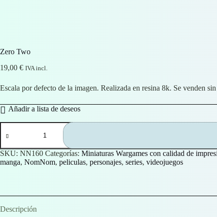
Zero Two
19,00
€
IVA incl.
Escala por defecto de la imagen. Realizada en resina 8k. Se venden sin
Añadir a lista de deseos
Zero
Two
cantidad
SKU:
NN160
Categorías:
Miniaturas Wargames con calidad de impresi
manga
,
NomNom
,
peliculas
,
personajes
,
series
,
videojuegos
Descripción