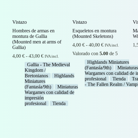
Vistazo
Vistazo
Vi
Hombres de armas en
Esqueletos en montura
Ma
montura de Gallia
(Mounted Skeletons)
Wi
(Mounted men at arms of
Rango
4,00
€
-
40,00
€
1,
IVA incl.
Gallia)
de
Valorado con
5.00
de 5
Rango
precios:
4,00
€
-
43,00
€
IVA incl.
de
desde
Highlands Miniatures
Gallia - The Medieval
precios:
4,00 €
(Fantasía/9th)
Miniatura
Kingdom /
desde
hasta
Wargames con calidad de i
Bretonianos
Highlands
4,00 €
40,00 €
profesional
Tienda
Tr
Miniatures
hasta
- The Fallen Realm / Vamp
(Fantasía/9th)
Miniaturas
43,00 €
Wargames con calidad de
impresión
profesional
Tienda