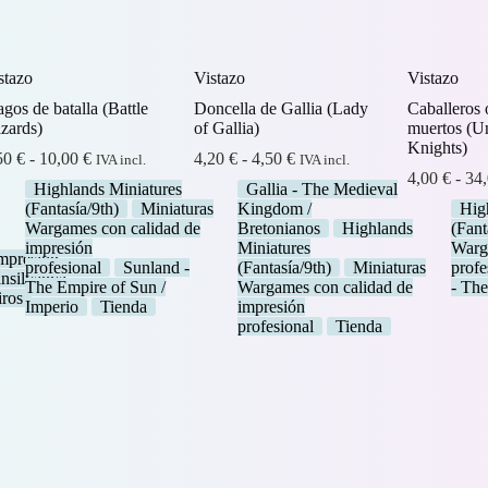
stazo
Vistazo
Vistazo
gos de batalla (Battle
Doncella de Gallia (Lady
Caballeros 
zards)
of Gallia)
muertos (U
Knights)
Rango
Rango
50
€
-
10,00
€
4,20
€
-
4,50
€
IVA incl.
IVA incl.
de
de
4,00
€
-
34
Highlands Miniatures
Gallia - The Medieval
precios:
precios:
(Fantasía/9th)
Miniaturas
Kingdom /
Hig
desde
desde
Wargames con calidad de
Bretonianos
Highlands
(Fant
1,50 €
4,20 €
s
impresión
Miniatures
Warg
hasta
hasta
mpresión
profesional
Sunland -
(Fantasía/9th)
Miniaturas
profe
10,00 €
4,50 €
ansilvanya
The Empire of Sun /
Wargames con calidad de
- The
iros
Imperio
Tienda
impresión
profesional
Tienda