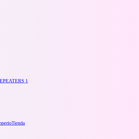
mperio
Tienda