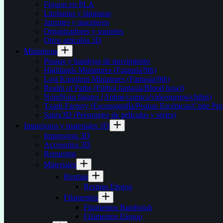
Figuras en PLA
Litofanías y lámparas
Jarrones y maceteros
Organizadores y soportes
Otros artículos 3D
Miniaturas
Peanas y bandejas de movimiento
Highlands Miniatures (Fantasía/9th)
Lost Kingdom Miniatures (Fantasía/9th)
Realm of Paths (Fútbol fantasía/Blood bowl)
NomNom figures (Anime/comics/videojuegos/chibis)
Txarli Factory (Escenografía/Peanas Escénicas/Cube Pro
Sanix3D (Personajes de películas y series)
Impresoras y materiales 3D
Impresoras 3D
Accesorios 3D
Repuestos
Materiales
Resinas
Resinas Elegoo
Filamentos
Filamentos Bambulab
Filamentos Elegoo