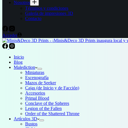
Nosotros
Términos y condiciones
Galería de impresiones 3D
Contacto
Acceder
Inicio
Blog
Malediction
Miniaturas
Escenografía
Mazos de Seeker
Cajas (de Inicio y de Facción)
Accesorios
Primal Blood
Conclave of the Spheres
Legion of the Fallen
Order of the Shattered Throne
Artículos 3D
Bustos