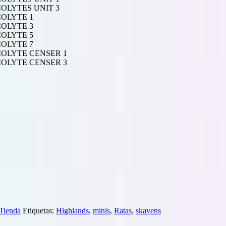
Tienda
Etiquetas:
Highlands
,
minis
,
Ratas
,
skavens