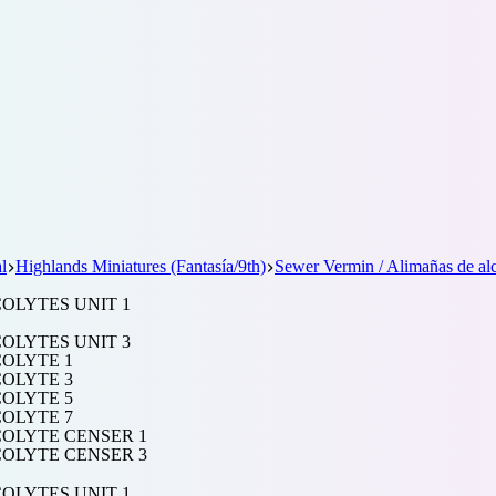
l
Highlands Miniatures (Fantasía/9th)
Sewer Vermin / Alimañas de alc