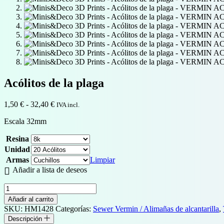
Acólitos de la plaga
Rango
1,50
€
-
32,40
€
IVA incl.
de
Escala 32mm
precios:
desde
Resina
1,50 €
hasta
Unidad
32,40 €
Armas
Limpiar
Añadir a lista de deseos
Acólitos
de
Añadir al carrito
la
SKU:
HM1428
Categorías:
Sewer Vermin / Alimañas de alcantarilla
,
plaga
Descripción
cantidad