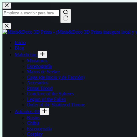
Saltar
al
contenido
Sin
resultados
Inicio
Blog
Malediction
Miniaturas
Escenografía
Mazos de Seeker
Cajas (de Inicio y de Facción)
Accesorios
Primal Blood
Conclave of the Spheres
Legion of the Fallen
Order of the Shattered Throne
Artículos 3D
Bustos
Chibis
Escenografía
Cosplay