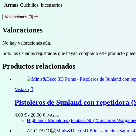
Armas
Cuchillos, Incensarios
Valoraciones (0)
Valoraciones
No hay valoraciones aún.
Solo los usuarios registrados que hayan comprado este producto pued
Productos relacionados
Vistazo
Pistoleros de Sunland con repetidora (
Rango
4,00
€
-
20,00
€
IVA incl.
de
Highlands Miniatures (Fantasía/9th)
Miniaturas Wargames 
precios:
AGOTADO
desde