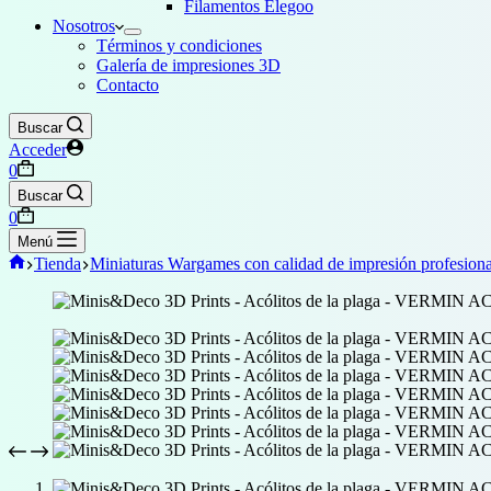
Filamentos Elegoo
Nosotros
Términos y condiciones
Galería de impresiones 3D
Contacto
Buscar
Acceder
Carro
0
de
Buscar
compra
Carro
0
de
Menú
compra
Inicio
Tienda
Miniaturas Wargames con calidad de impresión profesiona