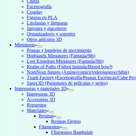
Chibis
Escenografía
Cosplay
Figuras en PLA
Litofanías y lámparas
Jarrones y maceteros
Organizadores y soportes
Otros artículos 3D
Miniaturas
Peanas y bandejas de movimiento
Highlands Miniatures (Fantasía/9th)
Lost Kingdom Miniatures (Fantasía/9th)
Realm of Paths (Fútbol fantasía/Blood bowl)
NomNom figures (Anime/comics/videojuegos/chibis)
Txarli Factory (Escenografía/Peanas Escénicas/Cube Pro
Sanix3D (Personajes de películas y series)
Impresoras y materiales 3D
Impresoras 3D
Accesorios 3D
Repuestos
Materiales
Resinas
Resinas Elegoo
Filamentos
Filamentos Bambulab