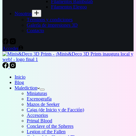
Filamentos Bambulab
Filamentos Elegoo
Nosotros
Términos y condiciones
Galería de impresiones 3D
Contacto
Acceder
Inicio
Blog
Malediction
Miniaturas
Escenografía
Mazos de Seeker
Cajas (de Inicio y de Facción)
Accesorios
Primal Blood
Conclave of the Spheres
Legion of the Fallen