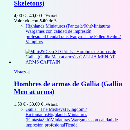
Skeletons)
Rango
4,00
€
-
40,00
€
IVA incl.
de
Valorado con
5.00
de 5
precios:
Highlands Miniatures (Fantasía/9th)
Miniaturas
desde
Wargames con calidad de impresión
4,00 €
profesional
Tienda
Transilvanya - The Fallen Realm /
hasta
Vampiros
40,00 €
Vistazo
Hombres de armas de Gallia (Gallia
Men at arms)
Rango
1,50
€
-
33,00
€
IVA incl.
de
Gallia - The Medieval Kingdom /
precios:
Bretonianos
Highlands Miniatures
desde
(Fantasía/9th)
Miniaturas Wargames con calidad de
1,50 €
impresión profesional
Tienda
hasta