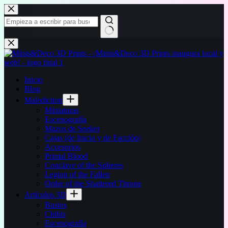
Saltar
al
contenido
Sin
resultados
Inicio
Blog
Malediction
Miniaturas
Escenografía
Mazos de Seeker
Cajas (de Inicio y de Facción)
Accesorios
Primal Blood
Conclave of the Spheres
Legion of the Fallen
Order of the Shattered Throne
Artículos 3D
Bustos
Chibis
Escenografía