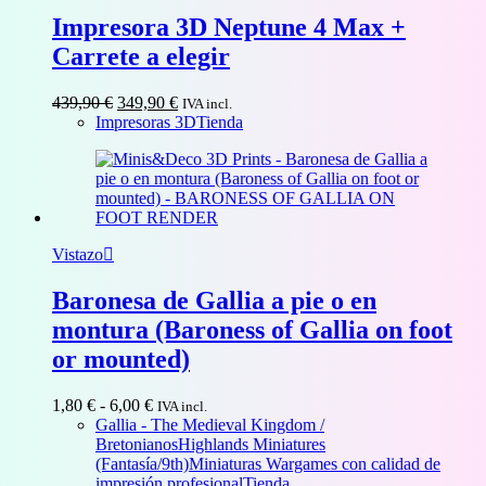
Impresora 3D Neptune 4 Max +
Carrete a elegir
El
El
439,90
€
349,90
€
IVA incl.
precio
precio
Impresoras 3D
Tienda
original
actual
era:
es:
439,90 €.
349,90 €.
Vistazo
Baronesa de Gallia a pie o en
montura (Baroness of Gallia on foot
or mounted)
Rango
1,80
€
-
6,00
€
IVA incl.
de
Gallia - The Medieval Kingdom /
precios:
Bretonianos
Highlands Miniatures
desde
(Fantasía/9th)
Miniaturas Wargames con calidad de
1,80 €
impresión profesional
Tienda