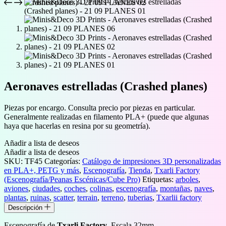
Aeronaves estrelladas (Crashed planes)
Piezas por encargo. Consulta precio por piezas en particular.
Generalmente realizadas en filamento PLA+ (puede que algunas
haya que hacerlas en resina por su geometría).
Añadir a lista de deseos
Añadir a lista de deseos
SKU:
TF45
Categorías:
Catálogo de impresiones 3D personalizadas
en PLA+, PETG y más
,
Escenografía
,
Tienda
,
Txarli Factory
(Escenografía/Peanas Escénicas/Cube Pro)
Etiquetas:
arboles
,
aviones
,
ciudades
,
coches
,
colinas
,
escenografía
,
montañas
,
naves
,
plantas
,
ruinas
,
scatter
,
terrain
,
terreno
,
tuberias
,
Txarlii factory
Descripción
Escenografía de
Txarli Factory
. Escala 32mm.