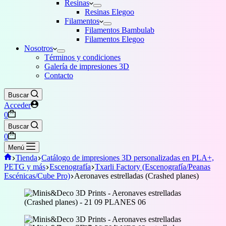
Resinas
Resinas Elegoo
Filamentos
Filamentos Bambulab
Filamentos Elegoo
Nosotros
Términos y condiciones
Galería de impresiones 3D
Contacto
Buscar
Acceder
Carro
0
de
Buscar
compra
Carro
0
de
Menú
compra
Inicio
Tienda
Catálogo de impresiones 3D personalizadas en PLA+,
PETG y más
Escenografía
Txarli Factory (Escenografía/Peanas
Escénicas/Cube Pro)
Aeronaves estrelladas (Crashed planes)