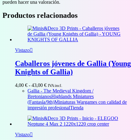
pueden hacer una valoración.
Productos relacionados
Vistazo
Caballeros jóvenes de Gallia (Young
Knights of Gallia)
Rango
4,00
€
-
43,00
€
IVA incl.
de
Gallia - The Medieval Kingdom /
precios:
Bretonianos
Highlands Miniatures
desde
(Fantasía/9th)
Miniaturas Wargames con calidad de
4,00 €
impresión profesional
Tienda
hasta
43,00 €
Vistazo