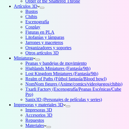
Order of the Shattered Throne
Artículos 3D
Bustos
Chibis
Escenografía
Cosplay
Figuras en PLA
Litofanías y lámparas
Jarrones y maceteros
Organizadores y soportes
Otros artículos 3D
Miniaturas
Peanas y bandejas de movimiento
Highlands Miniatures (Fantasía/9th)
Lost Kingdom Miniatures (Fantasía/9th)
Realm of Paths (Fútbol fantasía/Blood bowl)
NomNom figures (Anime/comics/videojuegos/chibis)
Txarli Factory (Escenografía/Peanas Escénicas/Cube
Pro)
Sanix3D (Personajes de películas y series)
Impresoras y materiales 3D
Impresoras 3D
Accesorios 3D
Repuestos
Materiales