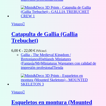
hasta
6,00 €
Vistazo
Catapulta de Gallia (Gallia
Trebuchet)
Rango
6,00
€
-
22,00
€
IVA incl.
de
Gallia - The Medieval Kingdom /
precios:
Bretonianos
Highlands Miniatures
desde
(Fantasía/9th)
Miniaturas Wargames con calidad de
6,00 €
impresión profesional
Tienda
hasta
22,00 €
Vistazo
Esqueletos en montura (Mounted