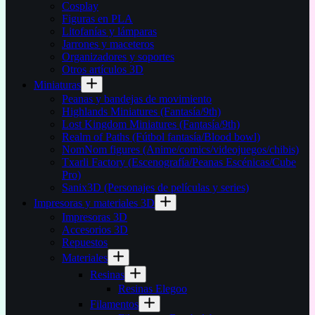
Cosplay
Figuras en PLA
Litofanías y lámparas
Jarrones y maceteros
Organizadores y soportes
Otros artículos 3D
Miniaturas
Peanas y bandejas de movimiento
Highlands Miniatures (Fantasía/9th)
Lost Kingdom Miniatures (Fantasía/9th)
Realm of Paths (Fútbol fantasía/Blood bowl)
NomNom figures (Anime/comics/videojuegos/chibis)
Txarli Factory (Escenografía/Peanas Escénicas/Cube
Pro)
Sanix3D (Personajes de películas y series)
Impresoras y materiales 3D
Impresoras 3D
Accesorios 3D
Repuestos
Materiales
Resinas
Resinas Elegoo
Filamentos