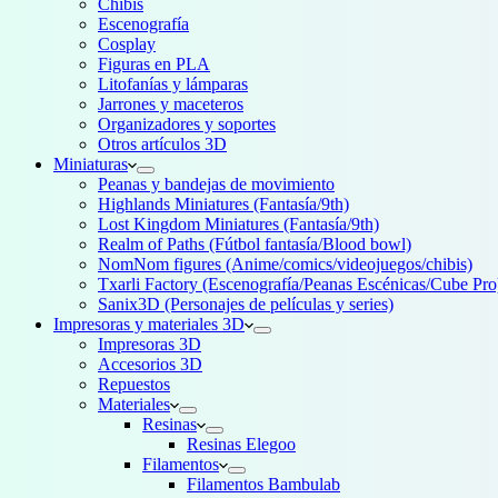
Chibis
Escenografía
Cosplay
Figuras en PLA
Litofanías y lámparas
Jarrones y maceteros
Organizadores y soportes
Otros artículos 3D
Miniaturas
Peanas y bandejas de movimiento
Highlands Miniatures (Fantasía/9th)
Lost Kingdom Miniatures (Fantasía/9th)
Realm of Paths (Fútbol fantasía/Blood bowl)
NomNom figures (Anime/comics/videojuegos/chibis)
Txarli Factory (Escenografía/Peanas Escénicas/Cube Pro
Sanix3D (Personajes de películas y series)
Impresoras y materiales 3D
Impresoras 3D
Accesorios 3D
Repuestos
Materiales
Resinas
Resinas Elegoo
Filamentos
Filamentos Bambulab