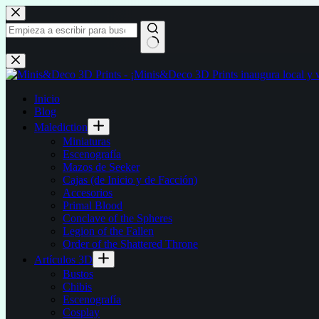
Saltar
al
contenido
Sin
resultados
Inicio
Blog
Malediction
Miniaturas
Escenografía
Mazos de Seeker
Cajas (de Inicio y de Facción)
Accesorios
Primal Blood
Conclave of the Spheres
Legion of the Fallen
Order of the Shattered Throne
Artículos 3D
Bustos
Chibis
Escenografía
Cosplay