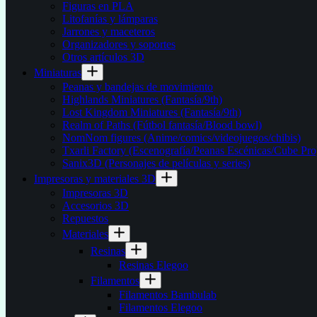
Figuras en PLA
Litofanías y lámparas
Jarrones y maceteros
Organizadores y soportes
Otros artículos 3D
Miniaturas
Peanas y bandejas de movimiento
Highlands Miniatures (Fantasía/9th)
Lost Kingdom Miniatures (Fantasía/9th)
Realm of Paths (Fútbol fantasía/Blood bowl)
NomNom figures (Anime/comics/videojuegos/chibis)
Txarli Factory (Escenografía/Peanas Escénicas/Cube Pro
Sanix3D (Personajes de películas y series)
Impresoras y materiales 3D
Impresoras 3D
Accesorios 3D
Repuestos
Materiales
Resinas
Resinas Elegoo
Filamentos
Filamentos Bambulab
Filamentos Elegoo