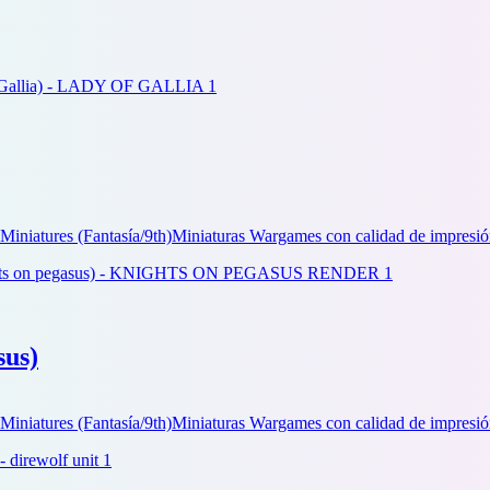
Miniatures (Fantasía/9th)
Miniaturas Wargames con calidad de impresió
sus)
Miniatures (Fantasía/9th)
Miniaturas Wargames con calidad de impresió