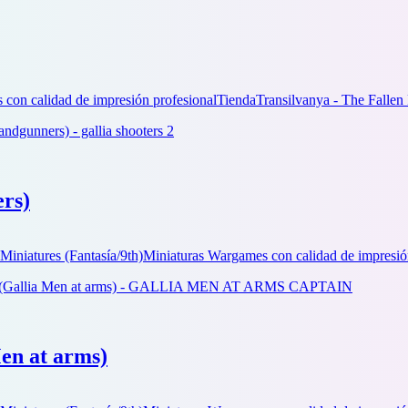
con calidad de impresión profesional
Tienda
Transilvanya - The Fallen
ers)
Miniatures (Fantasía/9th)
Miniaturas Wargames con calidad de impresió
en at arms)