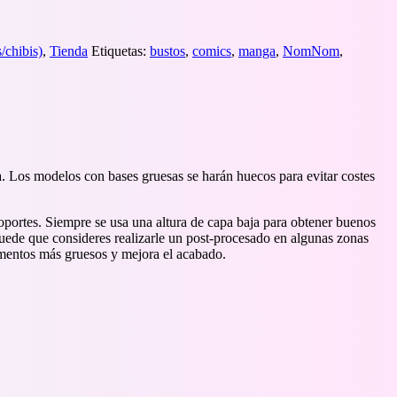
chibis)
,
Tienda
Etiquetas:
bustos
,
comics
,
manga
,
NomNom
,
a. Los modelos con bases gruesas se harán huecos para evitar costes
portes. Siempre se usa una altura de capa baja para obtener buenos
Puede que consideres realizarle un post-procesado en algunas zonas
igmentos más gruesos y mejora el acabado.