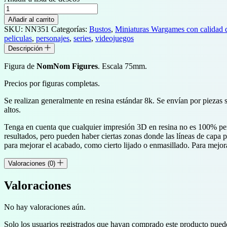
Busto
de
Añadir al carrito
Dark
SKU:
NN351
Categorías:
Bustos
,
Miniaturas Wargames con calidad d
Lord
peliculas
,
personajes
,
series
,
videojuegos
cantidad
Descripción
Figura de
NomNom Figures
. Escala 75mm.
Precios por figuras completas.
Se realizan generalmente en resina estándar 8k. Se envían por piezas 
altos.
Tenga en cuenta que cualquier impresión 3D en resina no es 100% perf
resultados, pero pueden haber ciertas zonas donde las líneas de capa
para mejorar el acabado, como cierto lijado o enmasillado. Para mejor
Valoraciones (0)
Valoraciones
No hay valoraciones aún.
Solo los usuarios registrados que hayan comprado este producto pued