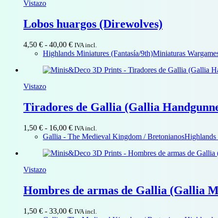
Vistazo
hasta
29,00 €
Lobos huargos (Direwolves)
Rango
4,50
€
-
40,00
€
IVA incl.
de
Highlands Miniatures (Fantasía/9th)
Miniaturas Wargames 
precios:
desde
4,50 €
Vistazo
hasta
40,00 €
Tiradores de Gallia (Gallia Handgunn
Rango
1,50
€
-
16,00
€
IVA incl.
de
Gallia - The Medieval Kingdom / Bretonianos
Highlands 
precios:
desde
1,50 €
Vistazo
hasta
16,00 €
Hombres de armas de Gallia (Gallia M
Rango
1,50
€
-
33,00
€
IVA incl.