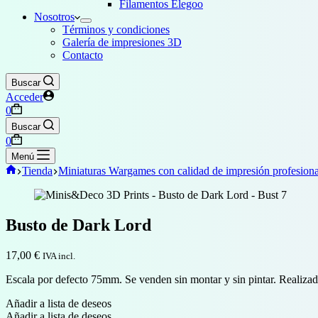
Filamentos Elegoo
Nosotros
Términos y condiciones
Galería de impresiones 3D
Contacto
Buscar
Acceder
Carro
0
de
Buscar
compra
Carro
0
de
Menú
compra
Inicio
Tienda
Miniaturas Wargames con calidad de impresión profesiona
Busto de Dark Lord
17,00
€
IVA incl.
Escala por defecto 75mm. Se venden sin montar y sin pintar. Realizada
Añadir a lista de deseos
Añadir a lista de deseos