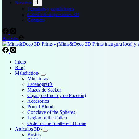
Nosotros
Términos y condiciones
Galería de impresiones 3D
Contacto
Acceder
Inicio
Blog
Malediction
Miniaturas
Escenografía
Mazos de Seeker
Cajas (de Inicio y de Facción)
Accesorios
Primal Blood
Conclave of the Spheres
Legion of the Fallen
Order of the Shattered Throne
Artículos 3D
Bustos