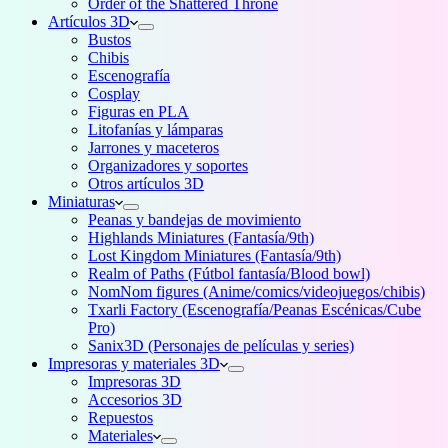
Order of the Shattered Throne
Artículos 3D
Bustos
Chibis
Escenografía
Cosplay
Figuras en PLA
Litofanías y lámparas
Jarrones y maceteros
Organizadores y soportes
Otros artículos 3D
Miniaturas
Peanas y bandejas de movimiento
Highlands Miniatures (Fantasía/9th)
Lost Kingdom Miniatures (Fantasía/9th)
Realm of Paths (Fútbol fantasía/Blood bowl)
NomNom figures (Anime/comics/videojuegos/chibis)
Txarli Factory (Escenografía/Peanas Escénicas/Cube
Pro)
Sanix3D (Personajes de películas y series)
Impresoras y materiales 3D
Impresoras 3D
Accesorios 3D
Repuestos
Materiales