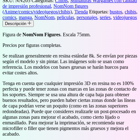
SKU:
NN205
Categorías:
Chibis
,
Miniaturas Wargames con calidad
cantidad
de impresión profesional
,
NomNom figures
(Anime/comics/videojuegos/chibis)
,
Tienda
Etiquetas:
bustos
,
chibis
,
comics
,
manga
,
NomNom
,
peliculas
,
personajes
,
series
,
videojuegos
Descripción
Figura de
NomNom Figures
. Escala 75mm.
Precios por figuras completas.
Se realizan generalmente en resina estándar 8k. Se envían por piezas
según el modelo y sin pintar. Las imágenes solo se usan como
referencia. Los modelos con bases gruesas se harán huecos para
evitar costes altos.
Tenga en cuenta que cualquier impresión 3D en resina no es 100%
perfecta y puede tener zonas con marcas en las zonas de contacto de
los soportes. Siempre se usa una altura de capa baja para obtener
buenos resultados, pero pueden haber ciertas zonas donde las líneas
de capa podrían verse un poquito (como en las zonas superiores
redondeadas). Puede que consideres realizarle un post-procesado en
algunas zonas para mejorar el acabado, como cierto lijado o
enmasillado. Para mejorar la imprimación, se recomienda usar
microfiller o filler que tienen pigmentos más gruesos y mejora el
acabado.