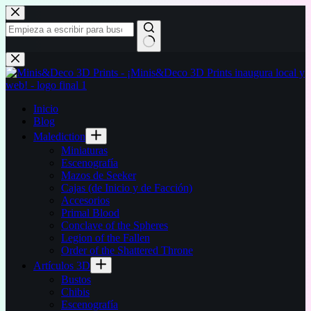
Saltar
al
contenido
Sin
resultados
Inicio
Blog
Malediction
Miniaturas
Escenografía
Mazos de Seeker
Cajas (de Inicio y de Facción)
Accesorios
Primal Blood
Conclave of the Spheres
Legion of the Fallen
Order of the Shattered Throne
Artículos 3D
Bustos
Chibis
Escenografía