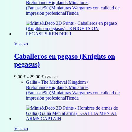
precios:
Bretonianos
Highlands Miniatures
desde
(Fantasía/9th)
Miniaturas Wargames con calidad de
4,00 €
impresión profesional
Tienda
hasta
43,00 €
Vistazo
Caballeros en pegaso (Knights on
pegasus)
Rango
9,00
€
-
29,00
€
IVA incl.
de
Gallia - The Medieval Kingdom /
precios:
Bretonianos
Highlands Miniatures
desde
(Fantasía/9th)
Miniaturas Wargames con calidad de
9,00 €
impresión profesional
Tienda
hasta
29,00 €
Vistazo