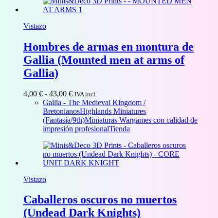
40,00 €
Vistazo
Hombres de armas en montura de
Gallia (Mounted men at arms of
Gallia)
Rango
4,00
€
-
43,00
€
IVA incl.
de
Gallia - The Medieval Kingdom /
precios:
Bretonianos
Highlands Miniatures
desde
(Fantasía/9th)
Miniaturas Wargames con calidad de
4,00 €
impresión profesional
Tienda
hasta
43,00 €
Vistazo
Caballeros oscuros no muertos
(Undead Dark Knights)