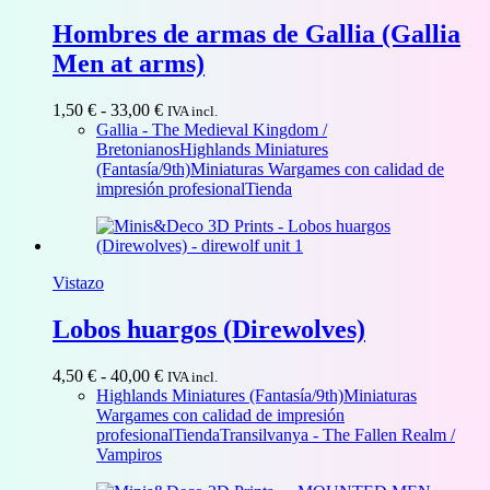
Hombres de armas de Gallia (Gallia
Men at arms)
Rango
1,50
€
-
33,00
€
IVA incl.
de
Gallia - The Medieval Kingdom /
precios:
Bretonianos
Highlands Miniatures
desde
(Fantasía/9th)
Miniaturas Wargames con calidad de
1,50 €
impresión profesional
Tienda
hasta
33,00 €
Vistazo
Lobos huargos (Direwolves)
Rango
4,50
€
-
40,00
€
IVA incl.
de
Highlands Miniatures (Fantasía/9th)
Miniaturas
precios:
Wargames con calidad de impresión
desde
profesional
Tienda
Transilvanya - The Fallen Realm /
4,50 €
Vampiros
hasta