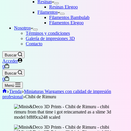
Resinas
Resinas Elegoo
Filamentos
Filamentos Bambulab
Filamentos Elegoo
Nosotros
Términos y condiciones
Galería de impresiones 3D
Contacto
Buscar
Acceder
Carro
0
de
Buscar
compra
Carro
0
de
Menú
compra
Inicio
Tienda
Miniaturas Wargames con calidad de impresión
profesional
Chibi de Rimuru