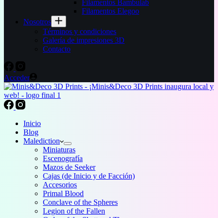
Filamentos Bambulab
Filamentos Elegoo
Nosotros
Términos y condiciones
Galería de impresiones 3D
Contacto
Acceder
Inicio
Blog
Malediction
Miniaturas
Escenografía
Mazos de Seeker
Cajas (de Inicio y de Facción)
Accesorios
Primal Blood
Conclave of the Spheres
Legion of the Fallen