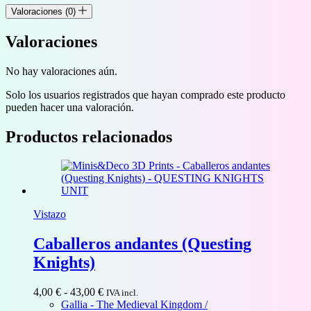
Valoraciones (0)
Valoraciones
No hay valoraciones aún.
Solo los usuarios registrados que hayan comprado este producto
pueden hacer una valoración.
Productos relacionados
Vistazo
Caballeros andantes (Questing
Knights)
Rango
4,00
€
-
43,00
€
IVA incl.
de
Gallia - The Medieval Kingdom /