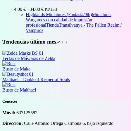
Rango
4,00
€
-
34,00
€
IVA incl.
de
Highlands Miniatures (Fantasía/9th)
Miniaturas
precios:
Wargames con calidad de impresión
desde
profesional
Tienda
Transilvanya - The Fallen Realm /
4,00 €
Vampiros
hasta
34,00 €
Tendencias último mes
Teclas de Máscaras de Zelda
Busto de Maka
Malthael – Diablo 3 Reaper of Souls
Busto de Malthael
Contacto
Móvil:
633125582
Dirección:
Calle Alfonso Ortega Carmona 6, bajo izquierdo