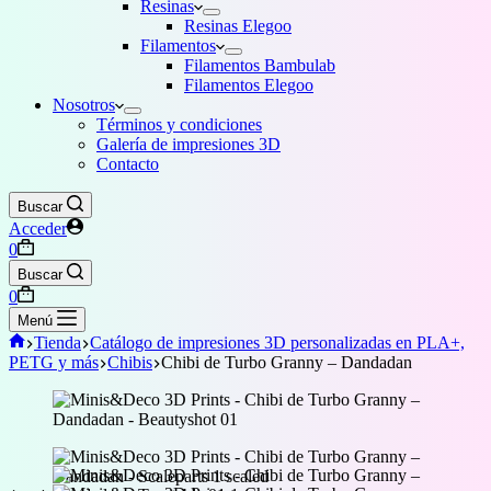
Resinas
Resinas Elegoo
Filamentos
Filamentos Bambulab
Filamentos Elegoo
Nosotros
Términos y condiciones
Galería de impresiones 3D
Contacto
Buscar
Acceder
Carro
0
de
Buscar
compra
Carro
0
de
Menú
compra
Inicio
Tienda
Catálogo de impresiones 3D personalizadas en PLA+,
PETG y más
Chibis
Chibi de Turbo Granny – Dandadan