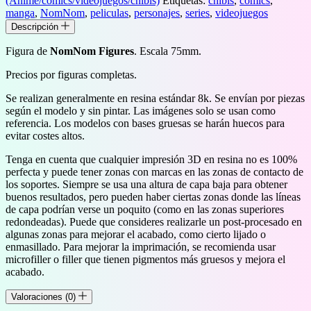
(Anime/comics/videojuegos/chibis)
Etiquetas:
chibis
,
comics
,
–
manga
,
NomNom
,
peliculas
,
personajes
,
series
,
videojuegos
Dandadan
Descripción
cantidad
Figura de
NomNom Figures
. Escala 75mm.
Precios por figuras completas.
Se realizan generalmente en resina estándar 8k. Se envían por piezas
según el modelo y sin pintar. Las imágenes solo se usan como
referencia. Los modelos con bases gruesas se harán huecos para
evitar costes altos.
Tenga en cuenta que cualquier impresión 3D en resina no es 100%
perfecta y puede tener zonas con marcas en las zonas de contacto de
los soportes. Siempre se usa una altura de capa baja para obtener
buenos resultados, pero pueden haber ciertas zonas donde las líneas
de capa podrían verse un poquito (como en las zonas superiores
redondeadas). Puede que consideres realizarle un post-procesado en
algunas zonas para mejorar el acabado, como cierto lijado o
enmasillado. Para mejorar la imprimación, se recomienda usar
microfiller o filler que tienen pigmentos más gruesos y mejora el
acabado.
Valoraciones (0)