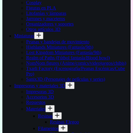
Cosplay
Figuras en PLA
Litofanías y lámparas
Jarrones y maceteros
Organizadores y soportes
Otros artículos 3D
Miniaturas
Peanas y bandejas de movimiento
Highlands Miniatures (Fantasía/9th)
Lost Kingdom Miniatures (Fantasía/9th)
Realm of Paths (Fútbol fantasía/Blood bowl)
NomNom figures (Anime/comics/videojuegos/chibis)
Txarli Factory (Escenografía/Peanas Escénicas/Cube
Pro)
Sanix3D (Personajes de películas y series)
Impresoras y materiales 3D
Impresoras 3D
Accesorios 3D
Repuestos
Materiales
Resinas
Resinas Elegoo
Filamentos