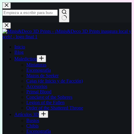
Saltar
al
contenido
Sin
resultados
Inicio
Blog
Malediction
Miniaturas
Escenografía
Mazos de Seeker
Cajas (de Inicio y de Facción)
Accesorios
Primal Blood
Conclave of the Spheres
Legion of the Fallen
Order of the Shattered Throne
Artículos 3D
Bustos
Chibis
Escenografía