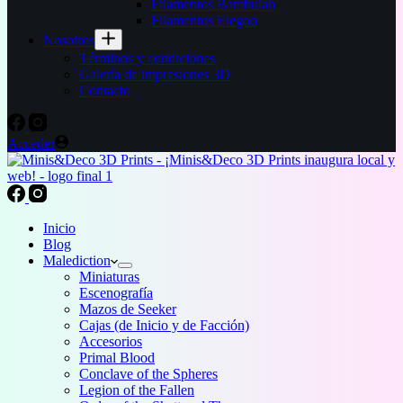
Filamentos Bambulab
Filamentos Elegoo
Nosotros
Términos y condiciones
Galería de impresiones 3D
Contacto
Acceder
Inicio
Blog
Malediction
Miniaturas
Escenografía
Mazos de Seeker
Cajas (de Inicio y de Facción)
Accesorios
Primal Blood
Conclave of the Spheres
Legion of the Fallen