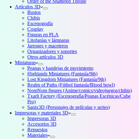
Order of the Shattered Throne
Artículos 3D
Bustos
Chibis
Escenografía
Cosplay
Figuras en PLA
Litofanías y lámparas
Jarrones y maceteros
Organizadores y soportes
Otros artículos 3D
Miniaturas
Peanas y bandejas de movimiento
Highlands Miniatures (Fantasía/9th)
Lost Kingdom Miniatures (Fantasía/9th)
Realm of Paths (Fútbol fantasía/Blood bowl)
NomNom figures (Anime/comics/videojuegos/chibis)
Txarli Factory (Escenografía/Peanas Escénicas/Cube
Pro)
Sanix3D (Personajes de películas y series)
Impresoras y materiales 3D
Impresoras 3D
Accesorios 3D
Repuestos
Materiales