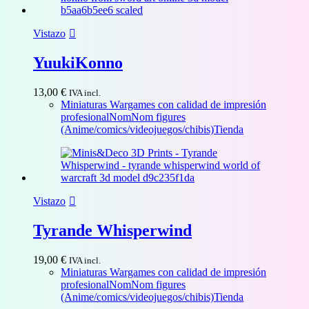
Vistazo
YuukiKonno
13,00
€
IVA incl.
Miniaturas Wargames con calidad de impresión
profesional
NomNom figures
(Anime/comics/videojuegos/chibis)
Tienda
Vistazo
Tyrande Whisperwind
19,00
€
IVA incl.
Miniaturas Wargames con calidad de impresión
profesional
NomNom figures
(Anime/comics/videojuegos/chibis)
Tienda