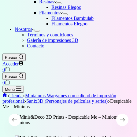
Resinas
Resinas Elegoo
Filamentos
Filamentos Bambulab
Filamentos Elegoo
Nosotros
Términos y condiciones
Galería de impresiones 3D
Contacto
Buscar
Acceder
Carro
0
de
Buscar
compra
Carro
0
de
Menú
compra
Inicio
Tienda
Miniaturas Wargames con calidad de impresión
profesional
Sanix3D (Personajes de películas y series)
Despicable
Me – Minions