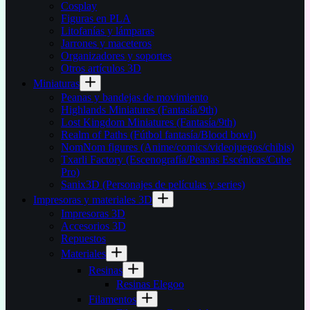
Cosplay
Figuras en PLA
Litofanías y lámparas
Jarrones y maceteros
Organizadores y soportes
Otros artículos 3D
Miniaturas
Peanas y bandejas de movimiento
Highlands Miniatures (Fantasía/9th)
Lost Kingdom Miniatures (Fantasía/9th)
Realm of Paths (Fútbol fantasía/Blood bowl)
NomNom figures (Anime/comics/videojuegos/chibis)
Txarli Factory (Escenografía/Peanas Escénicas/Cube
Pro)
Sanix3D (Personajes de películas y series)
Impresoras y materiales 3D
Impresoras 3D
Accesorios 3D
Repuestos
Materiales
Resinas
Resinas Elegoo
Filamentos