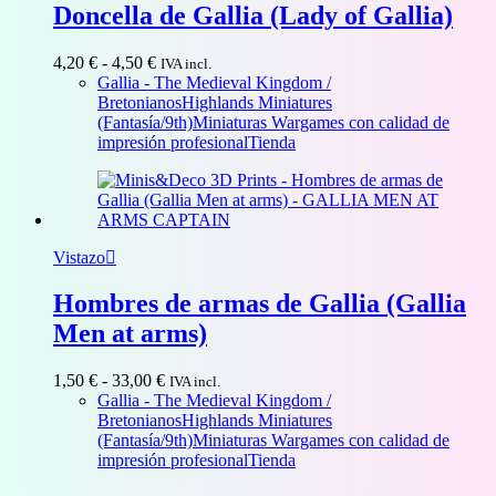
Doncella de Gallia (Lady of Gallia)
Rango
4,20
€
-
4,50
€
IVA incl.
de
Gallia - The Medieval Kingdom /
precios:
Bretonianos
Highlands Miniatures
desde
(Fantasía/9th)
Miniaturas Wargames con calidad de
4,20 €
impresión profesional
Tienda
hasta
4,50 €
Vistazo
Hombres de armas de Gallia (Gallia
Men at arms)
Rango
1,50
€
-
33,00
€
IVA incl.
de
Gallia - The Medieval Kingdom /
precios:
Bretonianos
Highlands Miniatures
desde
(Fantasía/9th)
Miniaturas Wargames con calidad de
1,50 €
impresión profesional
Tienda
hasta