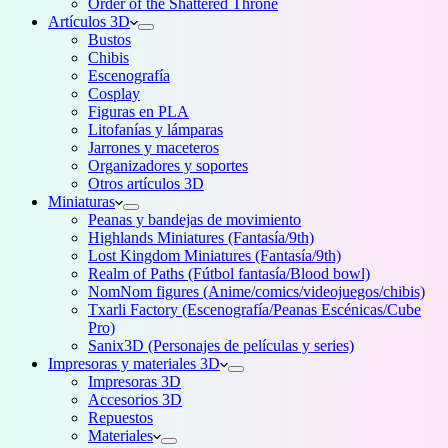
Order of the Shattered Throne
Artículos 3D
Bustos
Chibis
Escenografía
Cosplay
Figuras en PLA
Litofanías y lámparas
Jarrones y maceteros
Organizadores y soportes
Otros artículos 3D
Miniaturas
Peanas y bandejas de movimiento
Highlands Miniatures (Fantasía/9th)
Lost Kingdom Miniatures (Fantasía/9th)
Realm of Paths (Fútbol fantasía/Blood bowl)
NomNom figures (Anime/comics/videojuegos/chibis)
Txarli Factory (Escenografía/Peanas Escénicas/Cube
Pro)
Sanix3D (Personajes de películas y series)
Impresoras y materiales 3D
Impresoras 3D
Accesorios 3D
Repuestos
Materiales