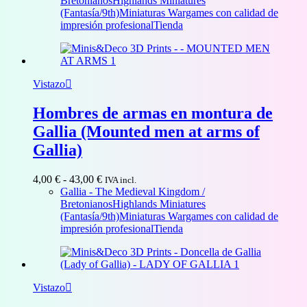
Bretonianos
Highlands Miniatures
1,50 €
(Fantasía/9th)
Miniaturas Wargames con calidad de
hasta
impresión profesional
Tienda
32,00 €
Vistazo
Hombres de armas en montura de
Gallia (Mounted men at arms of
Gallia)
Rango
4,00
€
-
43,00
€
IVA incl.
de
Gallia - The Medieval Kingdom /
precios:
Bretonianos
Highlands Miniatures
desde
(Fantasía/9th)
Miniaturas Wargames con calidad de
4,00 €
impresión profesional
Tienda
hasta
43,00 €
Vistazo