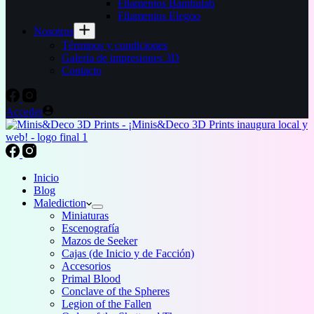
Filamentos Bambulab
Filamentos Elegoo
Nosotros
Términos y condiciones
Galería de impresiones 3D
Contacto
Acceder
Inicio
Blog
Malediction
Miniaturas
Escenografía
Mazos de Seeker
Cajas (de Inicio y de Facción)
Accesorios
Primal Blood
Conclave of the Spheres
Legion of the Fallen