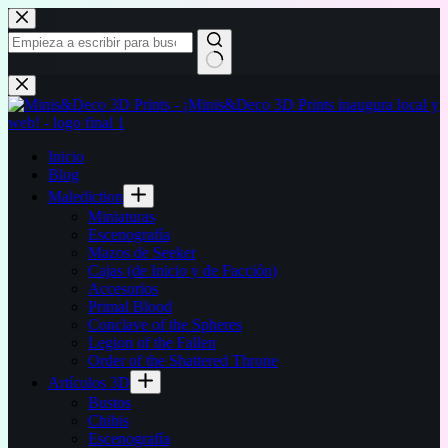
Saltar
al
contenido
Sin
resultados
Inicio
Blog
Malediction
Miniaturas
Escenografía
Mazos de Seeker
Cajas (de Inicio y de Facción)
Accesorios
Primal Blood
Conclave of the Spheres
Legion of the Fallen
Order of the Shattered Throne
Artículos 3D
Bustos
Chibis
Escenografía