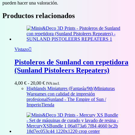
pueden hacer una valoración.
Productos relacionados
Vistazo
Pistoleros de Sunland con repetidora
(Sunland Pistoleers Repeaters)
Rango
4,00
€
-
20,00
€
IVA incl.
de
Highlands Miniatures (Fantasía/9th)
Miniaturas
precios:
Wargames con calidad de impresión
desde
profesional
Sunland - The Empire of Sun /
4,00 €
Imperio
Tienda
hasta
20,00 €