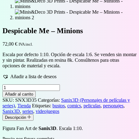
Despicable Me – Minions
72,00
€
IVA incl.
Escala por defecto 1:10. Opción de escala 1:6. Se venden sin montar
y sin pintar. Realizadas en resina 8k. Consúltenos para otras
opciones de material y escala.
Añadir a lista de deseos
Despicable
Me
Añadir al carrito
–
SKU:
SNX3D35
Categorías:
Sanix3D (Personajes de películas y
Minions
series)
,
Tienda
Etiquetas:
bustos
,
comics
,
peliculas
,
personajes
,
cantidad
Sanix3D
,
series
,
videojuegos
Descripción
Figura Fan Art de
Sanix3D
. Escala 1:10.
Precio por figura completa.