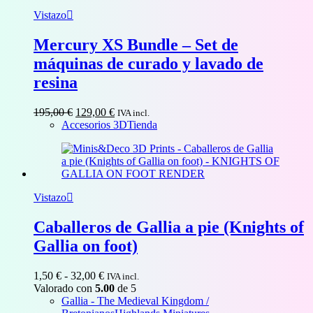
Vistazo
Mercury XS Bundle – Set de
máquinas de curado y lavado de
resina
El
El
195,00
€
129,00
€
IVA incl.
precio
precio
Accesorios 3D
Tienda
original
actual
era:
es:
195,00 €.
129,00 €.
Vistazo
Caballeros de Gallia a pie (Knights of
Gallia on foot)
Rango
1,50
€
-
32,00
€
IVA incl.
de
Valorado con
5.00
de 5
precios:
Gallia - The Medieval Kingdom /
desde