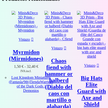
Vistazo
Vistazo
Myrmidon
(Mirmidones)
Chaos
Vistazo
Rango
fiend with
1,50
€
-
32,40
€
de
IVA incl.
hammer or
precios:
Big Hats
Lost Kingdom Miniatures
desde
halberd
(Fantasía/9th)
Tienda
Warriors
1,50 €
Elite
(Diablo del
of the Dark Gods /
hasta
Guard with
Demonios
32,40 €
caos con
Axe and
martillo o
Shield
alabarda)