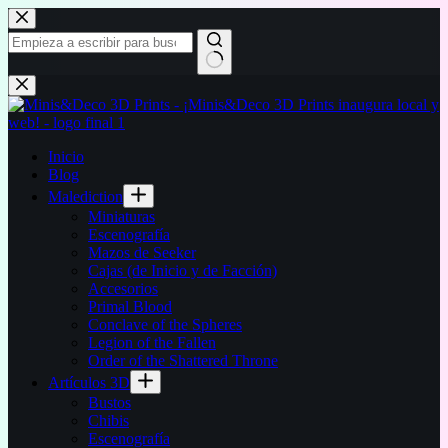
Saltar
al
contenido
Sin
resultados
Inicio
Blog
Malediction
Miniaturas
Escenografía
Mazos de Seeker
Cajas (de Inicio y de Facción)
Accesorios
Primal Blood
Conclave of the Spheres
Legion of the Fallen
Order of the Shattered Throne
Artículos 3D
Bustos
Chibis
Escenografía