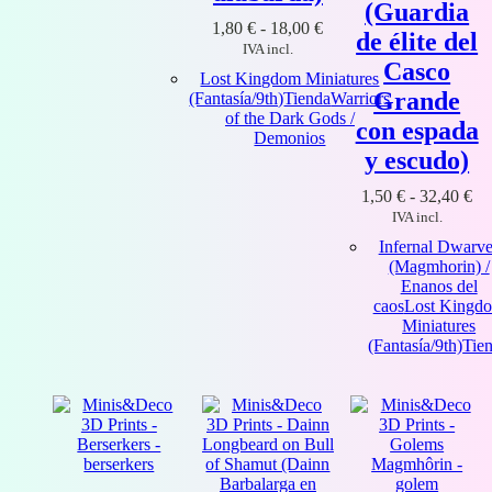
(Guardia
Rango
1,80
€
-
18,00
€
de élite del
de
IVA incl.
precios:
Casco
Lost Kingdom Miniatures
desde
Grande
(Fantasía/9th)
Tienda
Warriors
1,80 €
of the Dark Gods /
hasta
con espada
Demonios
18,00 €
y escudo)
Ra
1,50
€
-
32,40
€
de
IVA incl.
pre
Infernal Dwarve
de
(Magmhorin) /
1,
Enanos del
ha
caos
Lost Kingd
32
Miniatures
(Fantasía/9th)
Tie