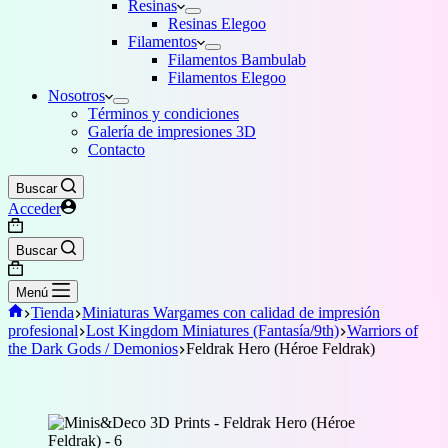
Resinas
Resinas Elegoo
Filamentos
Filamentos Bambulab
Filamentos Elegoo
Nosotros
Términos y condiciones
Galería de impresiones 3D
Contacto
Buscar
Acceder
Carro
de
Buscar
compra
Carro
de
Menú
compra
Inicio
Tienda
Miniaturas Wargames con calidad de impresión
profesional
Lost Kingdom Miniatures (Fantasía/9th)
Warriors of
the Dark Gods / Demonios
Feldrak Hero (Héroe Feldrak)