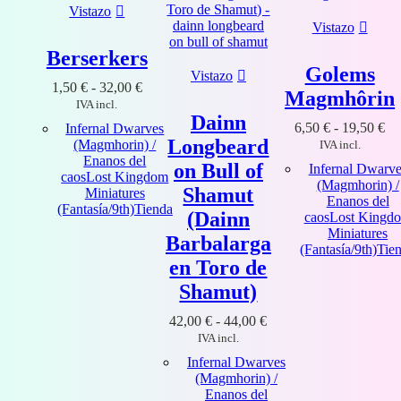
Vistazo
Vistazo
Berserkers
Golems
Vistazo
Rango
1,50
€
-
32,00
€
Magmhôrin
de
IVA incl.
precios:
Dainn
Ra
6,50
€
-
19,50
€
Infernal Dwarves
desde
Longbeard
de
(Magmhorin) /
IVA incl.
1,50 €
pre
Enanos del
hasta
on Bull of
Infernal Dwarve
de
caos
Lost Kingdom
32,00 €
(Magmhorin) /
Shamut
6,
Miniatures
Enanos del
ha
(Fantasía/9th)
Tienda
(Dainn
caos
Lost Kingd
19
Miniatures
Barbalarga
(Fantasía/9th)
Tie
en Toro de
Shamut)
Rango
42,00
€
-
44,00
€
de
IVA incl.
precios:
Infernal Dwarves
desde
(Magmhorin) /
42,00 €
Enanos del
hasta