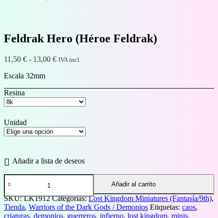
Feldrak Hero (Héroe Feldrak)
Rango
11,50
€
-
13,00
€
IVA incl.
de
Escala 32mm
precios:
desde
Resina
11,50 €
hasta
13,00 €
Unidad
Añadir a lista de deseos
Feldrak
Añadir al carrito
Hero
(Héroe
SKU:
LK1912
Categorías:
Lost Kingdom Miniatures (Fantasía/9th)
,
Feldrak)
Tienda
,
Warriors of the Dark Gods / Demonios
Etiquetas:
caos
,
cantidad
criaturas
,
demonios
,
guerreros
,
infierno
,
lost kingdom
,
minis
,