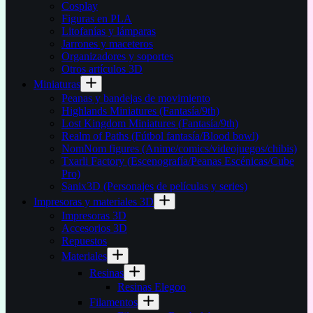
Cosplay
Figuras en PLA
Litofanías y lámparas
Jarrones y maceteros
Organizadores y soportes
Otros artículos 3D
Miniaturas
Peanas y bandejas de movimiento
Highlands Miniatures (Fantasía/9th)
Lost Kingdom Miniatures (Fantasía/9th)
Realm of Paths (Fútbol fantasía/Blood bowl)
NomNom figures (Anime/comics/videojuegos/chibis)
Txarli Factory (Escenografía/Peanas Escénicas/Cube
Pro)
Sanix3D (Personajes de películas y series)
Impresoras y materiales 3D
Impresoras 3D
Accesorios 3D
Repuestos
Materiales
Resinas
Resinas Elegoo
Filamentos