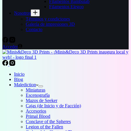
Filamentos Bambulab
Filamentos Elegoo
Nosotros
Términos y condiciones
Galería de impresiones 3D
Contacto
Acceder
Inicio
Blog
Malediction
Miniaturas
Escenografía
Mazos de Seeker
Cajas (de Inicio y de Facción)
Accesorios
Primal Blood
Conclave of the Spheres
Legion of the Fallen