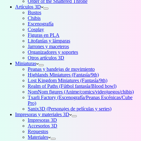
Order of the Shattered Throne
Artículos 3D
Bustos
Chibis
Escenografía
Cosplay
Figuras en PLA
Litofanías y lámparas
Jarrones y maceteros
Organizadores y soportes
Otros artículos 3D
Miniaturas
Peanas y bandejas de movimiento
Highlands Miniatures (Fantasía/9th)
Lost Kingdom Miniatures (Fantasía/9th)
Realm of Paths (Fútbol fantasía/Blood bowl)
NomNom figures (Anime/comics/videojuegos/chibis)
Txarli Factory (Escenografía/Peanas Escénicas/Cube
Pro)
Sanix3D (Personajes de películas y series)
Impresoras y materiales 3D
Impresoras 3D
Accesorios 3D
Repuestos
Materiales