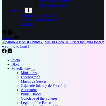
Filamentos Bambulab
Filamentos Elegoo
Nosotros
Términos y condiciones
Galería de impresiones 3D
Contacto
Acceder
Inicio
Blog
Malediction
Miniaturas
Escenografía
Mazos de Seeker
Cajas (de Inicio y de Facción)
Accesorios
Primal Blood
Conclave of the Spheres
Legion of the Fallen