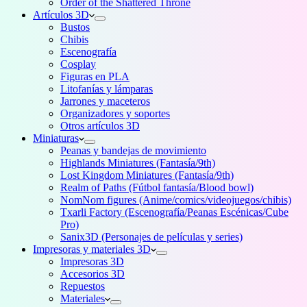
Order of the Shattered Throne
Artículos 3D
Bustos
Chibis
Escenografía
Cosplay
Figuras en PLA
Litofanías y lámparas
Jarrones y maceteros
Organizadores y soportes
Otros artículos 3D
Miniaturas
Peanas y bandejas de movimiento
Highlands Miniatures (Fantasía/9th)
Lost Kingdom Miniatures (Fantasía/9th)
Realm of Paths (Fútbol fantasía/Blood bowl)
NomNom figures (Anime/comics/videojuegos/chibis)
Txarli Factory (Escenografía/Peanas Escénicas/Cube
Pro)
Sanix3D (Personajes de películas y series)
Impresoras y materiales 3D
Impresoras 3D
Accesorios 3D
Repuestos
Materiales