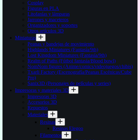
Cosplay
Figuras en PLA
Litofanías y lámparas
Jarrones y maceteros
Organizadores y soportes
Otros artículos 3D
Miniaturas
Peanas y bandejas de movimiento
Highlands Miniatures (Fantasía/9th)
Lost Kingdom Miniatures (Fantasía/9th)
Realm of Paths (Fútbol fantasía/Blood bowl)
NomNom figures (Anime/comics/videojuegos/chibis)
Txarli Factory (Escenografía/Peanas Escénicas/Cube
Pro)
Sanix3D (Personajes de películas y series)
Impresoras y materiales 3D
Impresoras 3D
Accesorios 3D
Repuestos
Materiales
Resinas
Resinas Elegoo
Filamentos