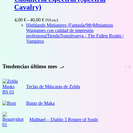
Cavalry)
Rango
4,00
€
-
40,00
€
IVA incl.
de
Highlands Miniatures (Fantasía/9th)
Miniaturas
precios:
Wargames con calidad de impresión
desde
profesional
Tienda
Transilvanya - The Fallen Realm /
4,00 €
Vampiros
hasta
40,00 €
Tendencias último mes
Teclas de Máscaras de Zelda
Busto de Maka
Malthael – Diablo 3 Reaper of Souls