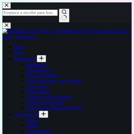
Saltar
al
contenido
Sin
resultados
Inicio
Blog
Malediction
Miniaturas
Escenografía
Mazos de Seeker
Cajas (de Inicio y de Facción)
Accesorios
Primal Blood
Conclave of the Spheres
Legion of the Fallen
Order of the Shattered Throne
Artículos 3D
Bustos
Chibis
Escenografía