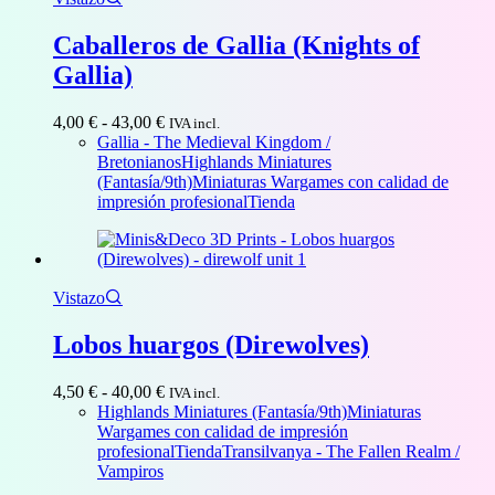
Caballeros de Gallia (Knights of
Gallia)
Rango
4,00
€
-
43,00
€
IVA incl.
de
Gallia - The Medieval Kingdom /
precios:
Bretonianos
Highlands Miniatures
desde
(Fantasía/9th)
Miniaturas Wargames con calidad de
4,00 €
impresión profesional
Tienda
hasta
43,00 €
Vistazo
Lobos huargos (Direwolves)
Rango
4,50
€
-
40,00
€
IVA incl.
de
Highlands Miniatures (Fantasía/9th)
Miniaturas
precios:
Wargames con calidad de impresión
desde
profesional
Tienda
Transilvanya - The Fallen Realm /
4,50 €
Vampiros
hasta