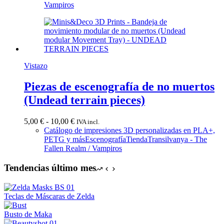
3,70 €
Vampiros
hasta
38,00 €
Vistazo
Piezas de escenografía de no muertos
(Undead terrain pieces)
Rango
5,00
€
-
10,00
€
IVA incl.
de
Catálogo de impresiones 3D personalizadas en PLA+,
precios:
PETG y más
Escenografía
Tienda
Transilvanya - The
desde
Fallen Realm / Vampiros
5,00 €
hasta
Tendencias último mes
10,00 €
Teclas de Máscaras de Zelda
Busto de Maka