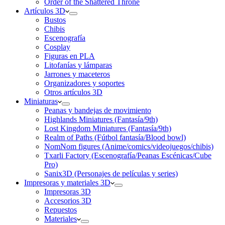
Order of the Shattered Throne
Artículos 3D
Bustos
Chibis
Escenografía
Cosplay
Figuras en PLA
Litofanías y lámparas
Jarrones y maceteros
Organizadores y soportes
Otros artículos 3D
Miniaturas
Peanas y bandejas de movimiento
Highlands Miniatures (Fantasía/9th)
Lost Kingdom Miniatures (Fantasía/9th)
Realm of Paths (Fútbol fantasía/Blood bowl)
NomNom figures (Anime/comics/videojuegos/chibis)
Txarli Factory (Escenografía/Peanas Escénicas/Cube
Pro)
Sanix3D (Personajes de películas y series)
Impresoras y materiales 3D
Impresoras 3D
Accesorios 3D
Repuestos
Materiales