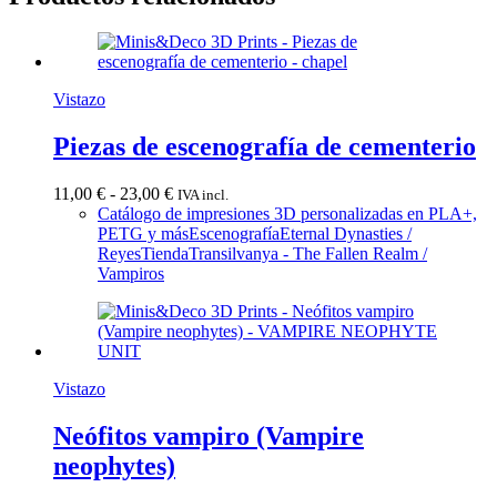
Vistazo
Piezas de escenografía de cementerio
Rango
11,00
€
-
23,00
€
IVA incl.
de
Catálogo de impresiones 3D personalizadas en PLA+,
precios:
PETG y más
Escenografía
Eternal Dynasties /
desde
Reyes
Tienda
Transilvanya - The Fallen Realm /
11,00 €
Vampiros
hasta
23,00 €
Vistazo
Neófitos vampiro (Vampire
neophytes)