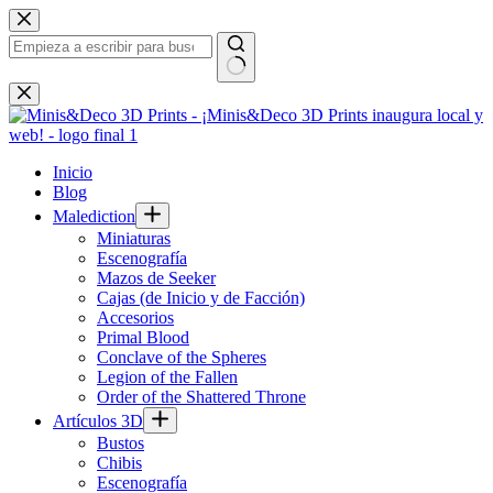
Saltar
al
contenido
Sin
resultados
Inicio
Blog
Malediction
Miniaturas
Escenografía
Mazos de Seeker
Cajas (de Inicio y de Facción)
Accesorios
Primal Blood
Conclave of the Spheres
Legion of the Fallen
Order of the Shattered Throne
Artículos 3D
Bustos
Chibis
Escenografía