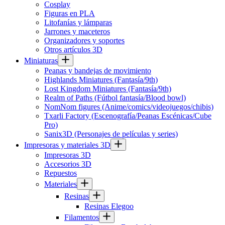
Cosplay
Figuras en PLA
Litofanías y lámparas
Jarrones y maceteros
Organizadores y soportes
Otros artículos 3D
Miniaturas
Peanas y bandejas de movimiento
Highlands Miniatures (Fantasía/9th)
Lost Kingdom Miniatures (Fantasía/9th)
Realm of Paths (Fútbol fantasía/Blood bowl)
NomNom figures (Anime/comics/videojuegos/chibis)
Txarli Factory (Escenografía/Peanas Escénicas/Cube
Pro)
Sanix3D (Personajes de películas y series)
Impresoras y materiales 3D
Impresoras 3D
Accesorios 3D
Repuestos
Materiales
Resinas
Resinas Elegoo
Filamentos