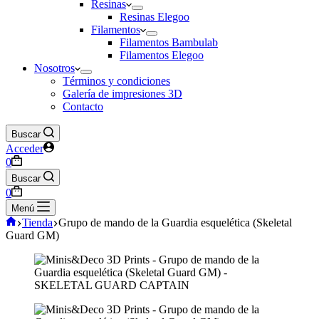
Resinas
Resinas Elegoo
Filamentos
Filamentos Bambulab
Filamentos Elegoo
Nosotros
Términos y condiciones
Galería de impresiones 3D
Contacto
Buscar
Acceder
Carro
0
de
Buscar
compra
Carro
0
de
Menú
compra
Inicio
Tienda
Grupo de mando de la Guardia esquelética (Skeletal
Guard GM)