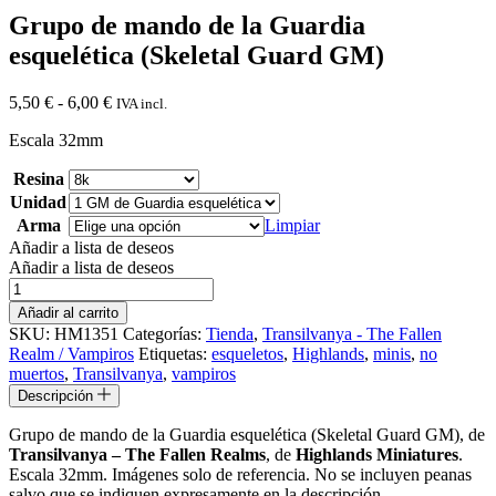
Grupo de mando de la Guardia
esquelética (Skeletal Guard GM)
Rango
5,50
€
-
6,00
€
IVA incl.
de
Escala 32mm
precios:
desde
Resina
5,50 €
hasta
Unidad
6,00 €
Arma
Limpiar
Añadir a lista de deseos
Añadir a lista de deseos
Grupo
de
Añadir al carrito
mando
SKU:
HM1351
Categorías:
Tienda
,
Transilvanya - The Fallen
de
Realm / Vampiros
Etiquetas:
esqueletos
,
Highlands
,
minis
,
no
la
muertos
,
Transilvanya
,
vampiros
Guardia
Descripción
esquelética
(Skeletal
Grupo de mando de la Guardia esquelética (Skeletal Guard GM), de
Guard
Transilvanya – The Fallen Realms
, de
Highlands Miniatures
.
GM)
Escala 32mm. Imágenes solo de referencia. No se incluyen peanas
cantidad
salvo que se indiquen expresamente en la descripción.