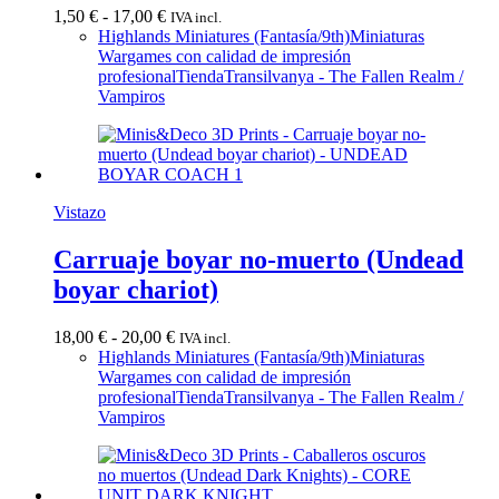
Rango
1,50
€
-
17,00
€
IVA incl.
de
Highlands Miniatures (Fantasía/9th)
Miniaturas
precios:
Wargames con calidad de impresión
desde
profesional
Tienda
Transilvanya - The Fallen Realm /
1,50 €
Vampiros
hasta
17,00 €
Vistazo
Carruaje boyar no-muerto (Undead
boyar chariot)
Rango
18,00
€
-
20,00
€
IVA incl.
de
Highlands Miniatures (Fantasía/9th)
Miniaturas
precios:
Wargames con calidad de impresión
desde
profesional
Tienda
Transilvanya - The Fallen Realm /
18,00 €
Vampiros
hasta
20,00 €