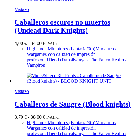
Vistazo
Caballeros oscuros no muertos
(Undead Dark Knights)
Rango
4,00
€
-
34,00
€
IVA incl.
de
Highlands Miniatures (Fantasía/9th)
Miniaturas
precios:
Wargames con calidad de impresión
desde
profesional
Tienda
Transilvanya - The Fallen Realm /
4,00 €
Vampiros
hasta
34,00 €
Vistazo
Caballeros de Sangre (Blood knights)
Rango
3,70
€
-
38,00
€
IVA incl.
de
Highlands Miniatures (Fantasía/9th)
Miniaturas
precios:
Wargames con calidad de impresión
desde
profesional
Tienda
Transilvanya - The Fallen Realm /