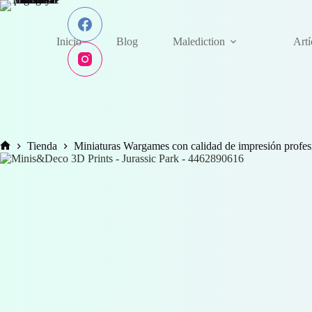
Saltar
al
contenido
Inicio
Blog
Malediction
Art
Tienda
Miniaturas Wargames con calidad de impresión profes
Inicio