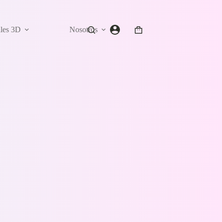
ales 3D
Nosotros
Carro
de
compra