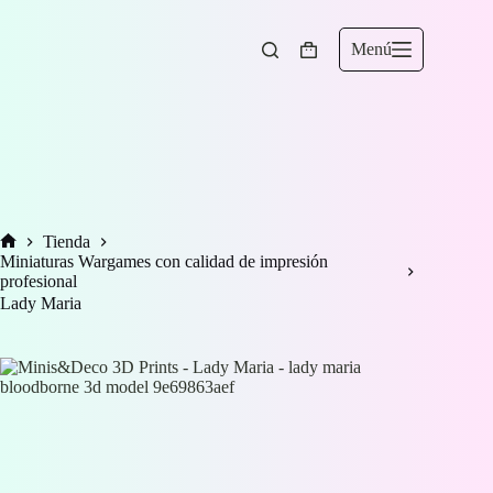
Saltar
al
contenido
Menú
Carro
de
compra
Tienda
Inicio
Miniaturas Wargames con calidad de impresión
profesional
Lady Maria