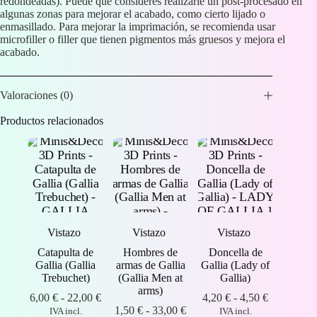
redondeadas). Puede que consideres realizarle un post-procesado en
algunas zonas para mejorar el acabado, como cierto lijado o
enmasillado. Para mejorar la imprimación, se recomienda usar
microfiller o filler que tienen pigmentos más gruesos y mejora el
acabado.
Valoraciones (0)
Productos relacionados
Vistazo
Vistazo
Vistazo
Catapulta de
Hombres de
Doncella de
Gallia (Gallia
armas de Gallia
Gallia (Lady of
Trebuchet)
(Gallia Men at
Gallia)
arms)
Rango
Rango
6,00
€
-
22,00
€
4,20
€
-
4,50
€
de
Rango
de
1,50
€
-
33,00
€
IVA incl.
IVA incl.