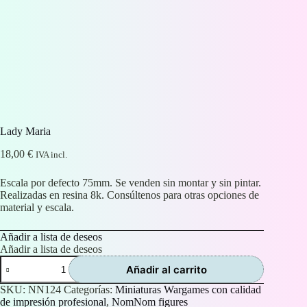
Lady Maria
18,00
€
IVA incl.
Escala por defecto 75mm. Se venden sin montar y sin pintar.
Realizadas en resina 8k. Consúltenos para otras opciones de
material y escala.
Añadir a lista de deseos
Añadir a lista de deseos
Lady
Añadir al carrito
Maria
cantidad
SKU:
NN124
Categorías:
Miniaturas Wargames con calidad
de impresión profesional
,
NomNom figures