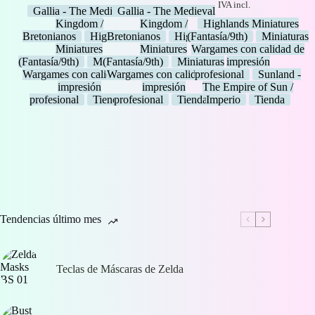
precios:
precios:
de
IVA incl.
Gallia - The Medieval
Gallia - The Medieval
desde
desde
precios:
Kingdom /
Kingdom /
Highlands Miniatures
4,00 €
1,50 €
desde
Bretonianos
Highlands
Bretonianos
Highlands
(Fantasía/9th)
Miniaturas
hasta
hasta
6,00 €
Miniatures
Miniatures
Wargames con calidad de
43,00 €
33,00 €
hasta
(Fantasía/9th)
Miniaturas
(Fantasía/9th)
Miniaturas
impresión
22,00 €
Wargames con calidad de
Wargames con calidad de
profesional
Sunland -
impresión
impresión
The Empire of Sun /
profesional
Tienda
profesional
Tienda
Imperio
Tienda
Tendencias último mes
Teclas de Máscaras de Zelda