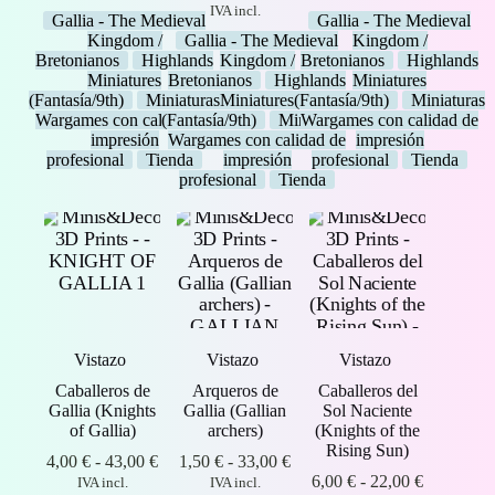
precios:
de
precios:
IVA incl.
Gallia - The Medieval
Gallia - The Medieval
desde
precios:
desde
Kingdom /
Gallia - The Medieval
Kingdom /
6,00 €
desde
4,20 €
Bretonianos
Highlands
Kingdom /
Bretonianos
Highlands
hasta
1,50 €
hasta
Miniatures
Bretonianos
Highlands
Miniatures
22,00 €
hasta
4,50 €
(Fantasía/9th)
Miniaturas
Miniatures
(Fantasía/9th)
Miniaturas
33,00 €
Wargames con calidad de
(Fantasía/9th)
Miniaturas
Wargames con calidad de
impresión
Wargames con calidad de
impresión
profesional
Tienda
impresión
profesional
Tienda
profesional
Tienda
Vistazo
Vistazo
Vistazo
Caballeros de
Arqueros de
Caballeros del
Gallia (Knights
Gallia (Gallian
Sol Naciente
of Gallia)
archers)
(Knights of the
Rising Sun)
Rango
Rango
4,00
€
-
43,00
€
1,50
€
-
33,00
€
de
de
Rango
6,00
€
-
22,00
€
IVA incl.
IVA incl.