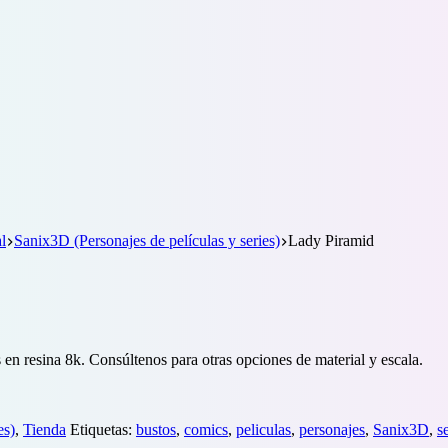
l
Sanix3D (Personajes de películas y series)
Lady Piramid
 en resina 8k. Consúltenos para otras opciones de material y escala.
es)
,
Tienda
Etiquetas:
bustos
,
comics
,
peliculas
,
personajes
,
Sanix3D
,
s