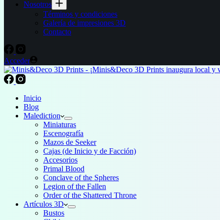
Nosotros
Términos y condiciones
Galería de impresiones 3D
Contacto
Acceder
Inicio
Blog
Malediction
Miniaturas
Escenografía
Mazos de Seeker
Cajas (de Inicio y de Facción)
Accesorios
Primal Blood
Conclave of the Spheres
Legion of the Fallen
Order of the Shattered Throne
Artículos 3D
Bustos