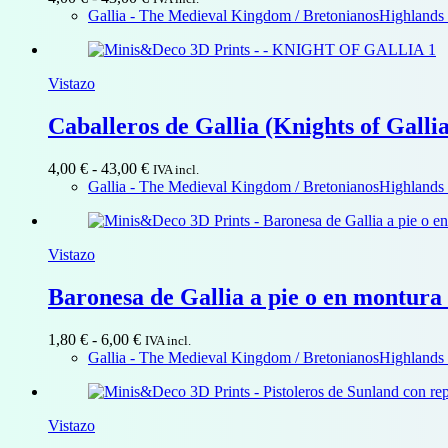
de
Gallia - The Medieval Kingdom / Bretonianos
Highlands 
precios:
desde
4,00 €
Vistazo
hasta
43,00 €
Caballeros de Gallia (Knights of Gallia
Rango
4,00
€
-
43,00
€
IVA incl.
de
Gallia - The Medieval Kingdom / Bretonianos
Highlands 
precios:
desde
4,00 €
Vistazo
hasta
43,00 €
Baronesa de Gallia a pie o en montura 
Rango
1,80
€
-
6,00
€
IVA incl.
de
Gallia - The Medieval Kingdom / Bretonianos
Highlands 
precios:
desde
1,80 €
Vistazo
hasta
6,00 €