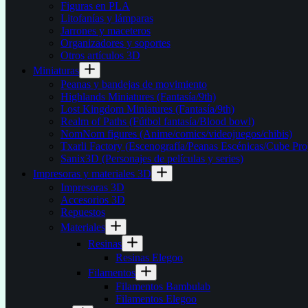
Figuras en PLA
Litofanías y lámparas
Jarrones y maceteros
Organizadores y soportes
Otros artículos 3D
Miniaturas
Peanas y bandejas de movimiento
Highlands Miniatures (Fantasía/9th)
Lost Kingdom Miniatures (Fantasía/9th)
Realm of Paths (Fútbol fantasía/Blood bowl)
NomNom figures (Anime/comics/videojuegos/chibis)
Txarli Factory (Escenografía/Peanas Escénicas/Cube Pro
Sanix3D (Personajes de películas y series)
Impresoras y materiales 3D
Impresoras 3D
Accesorios 3D
Repuestos
Materiales
Resinas
Resinas Elegoo
Filamentos
Filamentos Bambulab
Filamentos Elegoo