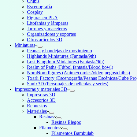
Chibis
Escenografía
Cosplay
Figuras en PLA
Litofanías y lámparas
Jarrones y maceteros
Organizadores y soportes
Otros artículos 3D
Miniaturas
Peanas y bandejas de movimiento
Highlands Miniatures (Fantasía/9th)
Lost Kingdom Miniatures (Fantasía/9th)
Realm of Paths (Fútbol fantasía/Blood bowl)
NomNom figures (Anime/comics/videojuegos/chibis)
Txarli Factory (Escenografía/Peanas Escénicas/Cube Pro
Sanix3D (Personajes de películas y series)
Impresoras y materiales 3D
Impresoras 3D
Accesorios 3D
Repuestos
Materiales
Resinas
Resinas Elegoo
Filamentos
Filamentos Bambulab