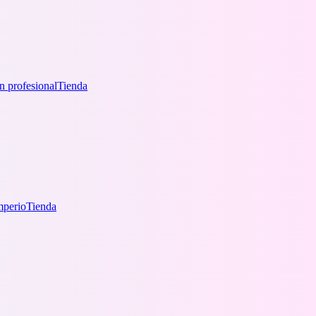
n profesional
Tienda
mperio
Tienda