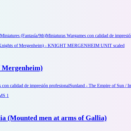
Miniatures (Fantasía/9th)
Miniaturas Wargames con calidad de impresió
f Mergenheim)
con calidad de impresión profesional
Sunland - The Empire of Sun / I
a (Mounted men at arms of Gallia)