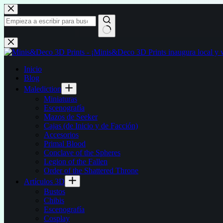
Saltar
al
contenido
Sin
resultados
Inicio
Blog
Malediction
Miniaturas
Escenografía
Mazos de Seeker
Cajas (de Inicio y de Facción)
Accesorios
Primal Blood
Conclave of the Spheres
Legion of the Fallen
Order of the Shattered Throne
Artículos 3D
Bustos
Chibis
Escenografía
Cosplay