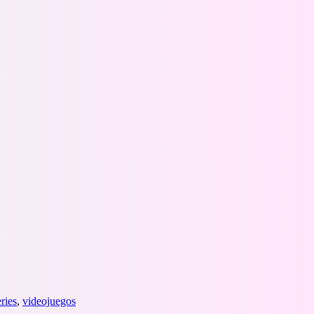
eries
,
videojuegos