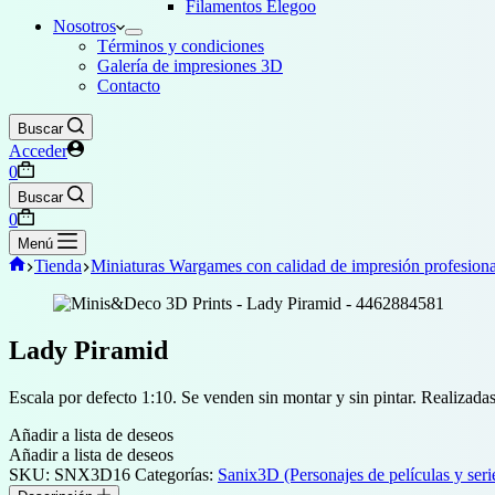
Filamentos Elegoo
Nosotros
Términos y condiciones
Galería de impresiones 3D
Contacto
Buscar
Acceder
Carro
0
de
Buscar
compra
Carro
0
de
Menú
compra
Inicio
Tienda
Miniaturas Wargames con calidad de impresión profesiona
Lady Piramid
Escala por defecto 1:10. Se venden sin montar y sin pintar. Realizadas
Añadir a lista de deseos
Añadir a lista de deseos
SKU:
SNX3D16
Categorías:
Sanix3D (Personajes de películas y seri