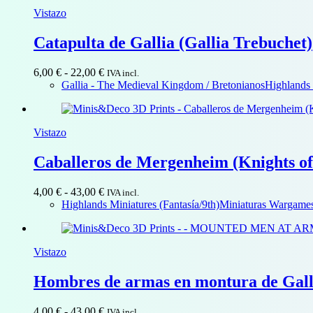
Vistazo
Catapulta de Gallia (Gallia Trebuchet)
Rango
6,00
€
-
22,00
€
IVA incl.
de
Gallia - The Medieval Kingdom / Bretonianos
Highlands 
precios:
desde
6,00 €
Vistazo
hasta
22,00 €
Caballeros de Mergenheim (Knights o
Rango
4,00
€
-
43,00
€
IVA incl.
de
Highlands Miniatures (Fantasía/9th)
Miniaturas Wargames 
precios:
desde
4,00 €
Vistazo
hasta
43,00 €
Hombres de armas en montura de Galli
Rango
4,00
€
-
43,00
€
IVA incl.