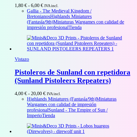
Rango
1,80
€
-
6,00
€
IVA incl.
de
Gallia - The Medieval Kingdom /
precios:
Bretonianos
Highlands Miniatures
desde
(Fantasía/9th)
Miniaturas Wargames con calidad de
1,80 €
impresión profesional
Tienda
hasta
6,00 €
Vistazo
Pistoleros de Sunland con repetidora
(Sunland Pistoleers Repeaters)
Rango
4,00
€
-
20,00
€
IVA incl.
de
Highlands Miniatures (Fantasía/9th)
Miniaturas
precios:
Wargames con calidad de impresión
desde
profesional
Sunland - The Empire of Sun /
4,00 €
Imperio
Tienda
hasta
20,00 €