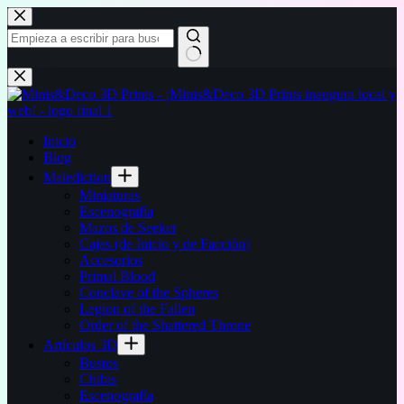
Saltar
al
contenido
Sin
resultados
Inicio
Blog
Malediction
Miniaturas
Escenografía
Mazos de Seeker
Cajas (de Inicio y de Facción)
Accesorios
Primal Blood
Conclave of the Spheres
Legion of the Fallen
Order of the Shattered Throne
Artículos 3D
Bustos
Chibis
Escenografía