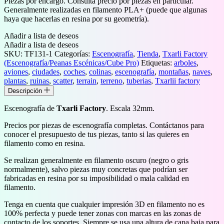
Piezas por encargo. Consulta precio por piezas en particular.
Generalmente realizadas en filamento PLA+ (puede que algunas
haya que hacerlas en resina por su geometría).
Añadir a lista de deseos
Añadir a lista de deseos
SKU:
TF131-1
Categorías:
Escenografía
,
Tienda
,
Txarli Factory
(Escenografía/Peanas Escénicas/Cube Pro)
Etiquetas:
arboles
,
aviones
,
ciudades
,
coches
,
colinas
,
escenografía
,
montañas
,
naves
,
plantas
,
ruinas
,
scatter
,
terrain
,
terreno
,
tuberias
,
Txarlii factory
Descripción
Escenografía de
Txarli Factory
. Escala 32mm.
Precios por piezas de escenografía completas. Contáctanos para
conocer el presupuesto de tus piezas, tanto si las quieres en
filamento como en resina.
Se realizan generalmente en filamento oscuro (negro o gris
normalmente), salvo piezas muy concretas que podrían ser
fabricadas en resina por su imposibilidad o mala calidad en
filamento.
Tenga en cuenta que cualquier impresión 3D en filamento no es
100% perfecta y puede tener zonas con marcas en las zonas de
contacto de los soportes. Siempre se usa una altura de capa baja para