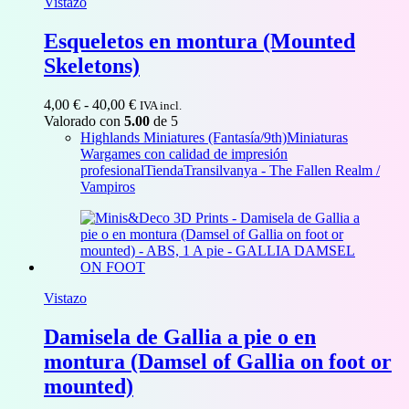
Vistazo
Esqueletos en montura (Mounted
Skeletons)
Rango
4,00
€
-
40,00
€
IVA incl.
de
Valorado con
5.00
de 5
precios:
Highlands Miniatures (Fantasía/9th)
Miniaturas
desde
Wargames con calidad de impresión
4,00 €
profesional
Tienda
Transilvanya - The Fallen Realm /
hasta
Vampiros
40,00 €
Vistazo
Damisela de Gallia a pie o en
montura (Damsel of Gallia on foot or
mounted)