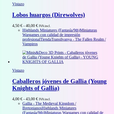
Vistazo
Lobos huargos (Direwolves)
Rango
4,50
€
-
40,00
€
IVA incl.
de
Highlands Miniatures (Fantasía/9th)
Miniaturas
precios:
Wargames con calidad de impresión
desde
profesional
Tienda
Transilvanya - The Fallen Realm /
4,50 €
Vampiros
hasta
40,00 €
Vistazo
Caballeros jóvenes de Gallia (Young
Knights of Gallia)
Rango
4,00
€
-
43,00
€
IVA incl.
de
Gallia - The Medieval Kingdom /
precios:
Bretonianos
Highlands Miniatures
desde
(Fantasía/9th)
Miniaturas Wargames con calidad de