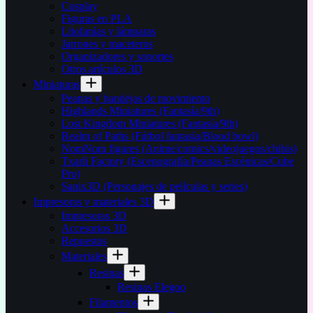
Cosplay
Figuras en PLA
Litofanías y lámparas
Jarrones y maceteros
Organizadores y soportes
Otros artículos 3D
Miniaturas
Peanas y bandejas de movimiento
Highlands Miniatures (Fantasía/9th)
Lost Kingdom Miniatures (Fantasía/9th)
Realm of Paths (Fútbol fantasía/Blood bowl)
NomNom figures (Anime/comics/videojuegos/chibis)
Txarli Factory (Escenografía/Peanas Escénicas/Cube
Pro)
Sanix3D (Personajes de películas y series)
Impresoras y materiales 3D
Impresoras 3D
Accesorios 3D
Repuestos
Materiales
Resinas
Resinas Elegoo
Filamentos