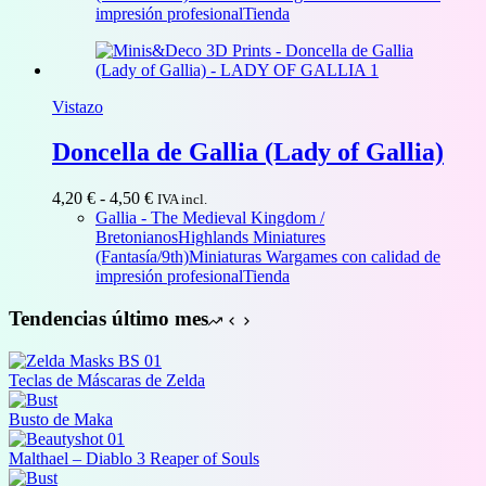
4,00 €
impresión profesional
Tienda
hasta
43,00 €
Vistazo
Doncella de Gallia (Lady of Gallia)
Rango
4,20
€
-
4,50
€
IVA incl.
de
Gallia - The Medieval Kingdom /
precios:
Bretonianos
Highlands Miniatures
desde
(Fantasía/9th)
Miniaturas Wargames con calidad de
4,20 €
impresión profesional
Tienda
hasta
4,50 €
Tendencias último mes
Teclas de Máscaras de Zelda
Busto de Maka
Malthael – Diablo 3 Reaper of Souls