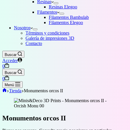
Resinas
Resinas Elegoo
Filamentos
Filamentos Bambulab
Filamentos Elegoo
Nosotros
Términos y condiciones
Galería de impresiones 3D
Contacto
Buscar
Acceder
Carro
0
de
Buscar
compra
Carro
0
de
Menú
compra
Inicio
Tienda
Monumentos orcos II
Monumentos orcos II