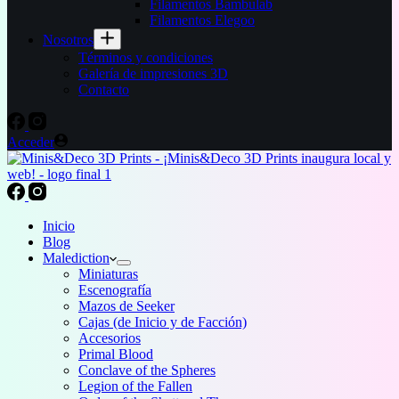
Filamentos Bambulab
Filamentos Elegoo
Nosotros
Términos y condiciones
Galería de impresiones 3D
Contacto
Acceder
Inicio
Blog
Malediction
Miniaturas
Escenografía
Mazos de Seeker
Cajas (de Inicio y de Facción)
Accesorios
Primal Blood
Conclave of the Spheres
Legion of the Fallen