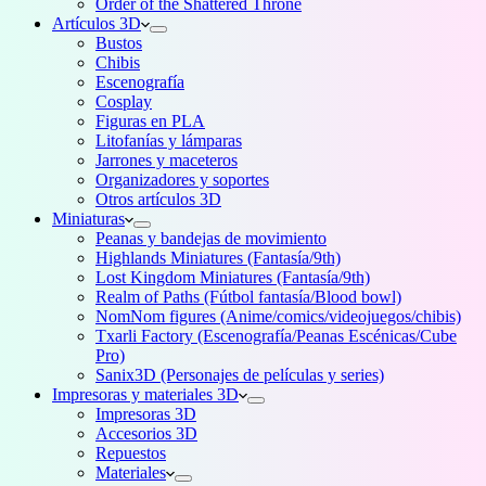
Order of the Shattered Throne
Artículos 3D
Bustos
Chibis
Escenografía
Cosplay
Figuras en PLA
Litofanías y lámparas
Jarrones y maceteros
Organizadores y soportes
Otros artículos 3D
Miniaturas
Peanas y bandejas de movimiento
Highlands Miniatures (Fantasía/9th)
Lost Kingdom Miniatures (Fantasía/9th)
Realm of Paths (Fútbol fantasía/Blood bowl)
NomNom figures (Anime/comics/videojuegos/chibis)
Txarli Factory (Escenografía/Peanas Escénicas/Cube
Pro)
Sanix3D (Personajes de películas y series)
Impresoras y materiales 3D
Impresoras 3D
Accesorios 3D
Repuestos
Materiales