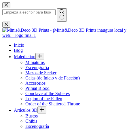
Saltar
al
contenido
Sin
resultados
Inicio
Blog
Malediction
Miniaturas
Escenografía
Mazos de Seeker
Cajas (de Inicio y de Facción)
Accesorios
Primal Blood
Conclave of the Spheres
Legion of the Fallen
Order of the Shattered Throne
Artículos 3D
Bustos
Chibis
Escenografía