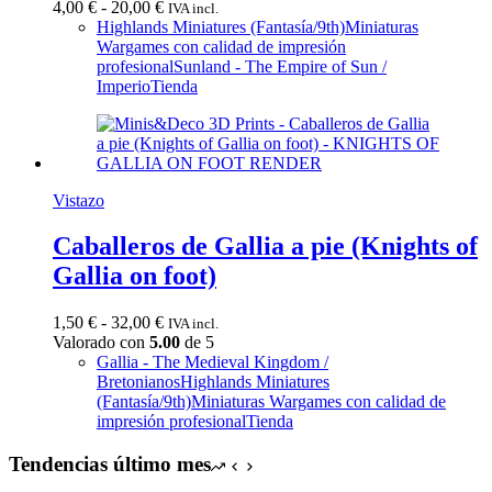
Rango
4,00
€
-
20,00
€
IVA incl.
de
Highlands Miniatures (Fantasía/9th)
Miniaturas
precios:
Wargames con calidad de impresión
desde
profesional
Sunland - The Empire of Sun /
4,00 €
Imperio
Tienda
hasta
20,00 €
Vistazo
Caballeros de Gallia a pie (Knights of
Gallia on foot)
Rango
1,50
€
-
32,00
€
IVA incl.
de
Valorado con
5.00
de 5
precios:
Gallia - The Medieval Kingdom /
desde
Bretonianos
Highlands Miniatures
1,50 €
(Fantasía/9th)
Miniaturas Wargames con calidad de
hasta
impresión profesional
Tienda
32,00 €
Tendencias último mes