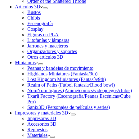
Order of the Shattered Throne
Artículos 3D
Bustos
Chibis
Escenografía
Cosplay
Figuras en PLA
Litofanías y lámparas
Jarrones y maceteros
Organizadores y soportes
Otros artículos 3D
Miniaturas
Peanas y bandejas de movimiento
Highlands Miniatures (Fantasía/9th)
Lost Kingdom Miniatures (Fantasía/9th)
Realm of Paths (Fútbol fantasía/Blood bowl)
NomNom figures (Anime/comics/videojuegos/chibis)
Txarli Factory (Escenografía/Peanas Escénicas/Cube
Pro)
Sanix3D (Personajes de películas y series)
Impresoras y materiales 3D
Impresoras 3D
Accesorios 3D
Repuestos
Materiales