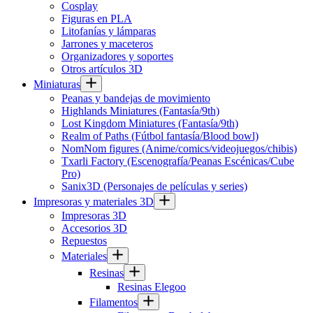
Cosplay
Figuras en PLA
Litofanías y lámparas
Jarrones y maceteros
Organizadores y soportes
Otros artículos 3D
Miniaturas
Peanas y bandejas de movimiento
Highlands Miniatures (Fantasía/9th)
Lost Kingdom Miniatures (Fantasía/9th)
Realm of Paths (Fútbol fantasía/Blood bowl)
NomNom figures (Anime/comics/videojuegos/chibis)
Txarli Factory (Escenografía/Peanas Escénicas/Cube
Pro)
Sanix3D (Personajes de películas y series)
Impresoras y materiales 3D
Impresoras 3D
Accesorios 3D
Repuestos
Materiales
Resinas
Resinas Elegoo
Filamentos