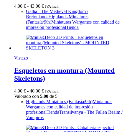
Rango
4,00
€
-
43,00
€
IVA incl.
de
Gallia - The Medieval Kingdom /
precios:
Bretonianos
Highlands Miniatures
desde
(Fantasía/9th)
Miniaturas Wargames con calidad de
4,00 €
impresión profesional
Tienda
hasta
43,00 €
Vistazo
Esqueletos en montura (Mounted
Skeletons)
Rango
4,00
€
-
40,00
€
IVA incl.
de
Valorado con
5.00
de 5
precios:
Highlands Miniatures (Fantasía/9th)
Miniaturas
desde
Wargames con calidad de impresión
4,00 €
profesional
Tienda
Transilvanya - The Fallen Realm /
hasta
Vampiros
40,00 €