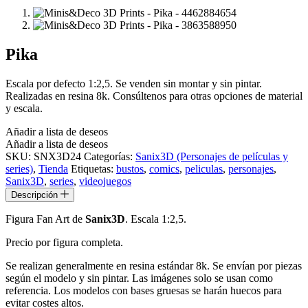
Pika
Escala por defecto 1:2,5. Se venden sin montar y sin pintar.
Realizadas en resina 8k. Consúltenos para otras opciones de material
y escala.
Añadir a lista de deseos
Añadir a lista de deseos
SKU:
SNX3D24
Categorías:
Sanix3D (Personajes de películas y
series)
,
Tienda
Etiquetas:
bustos
,
comics
,
peliculas
,
personajes
,
Sanix3D
,
series
,
videojuegos
Descripción
Figura Fan Art de
Sanix3D
. Escala 1:2,5.
Precio por figura completa.
Se realizan generalmente en resina estándar 8k. Se envían por piezas
según el modelo y sin pintar. Las imágenes solo se usan como
referencia. Los modelos con bases gruesas se harán huecos para
evitar costes altos.