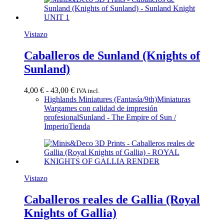
Vistazo
Caballeros de Sunland (Knights of
Sunland)
Rango
4,00
€
-
43,00
€
IVA incl.
de
Highlands Miniatures (Fantasía/9th)
Miniaturas
precios:
Wargames con calidad de impresión
desde
profesional
Sunland - The Empire of Sun /
4,00 €
Imperio
Tienda
hasta
43,00 €
Vistazo
Caballeros reales de Gallia (Royal
Knights of Gallia)