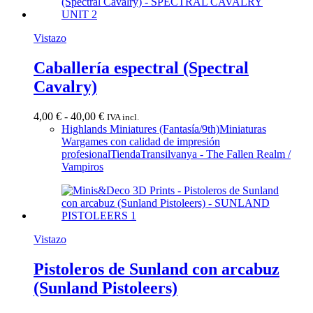
Vistazo
Caballería espectral (Spectral
Cavalry)
Rango
4,00
€
-
40,00
€
IVA incl.
de
Highlands Miniatures (Fantasía/9th)
Miniaturas
precios:
Wargames con calidad de impresión
desde
profesional
Tienda
Transilvanya - The Fallen Realm /
4,00 €
Vampiros
hasta
40,00 €
Vistazo
Pistoleros de Sunland con arcabuz
(Sunland Pistoleers)