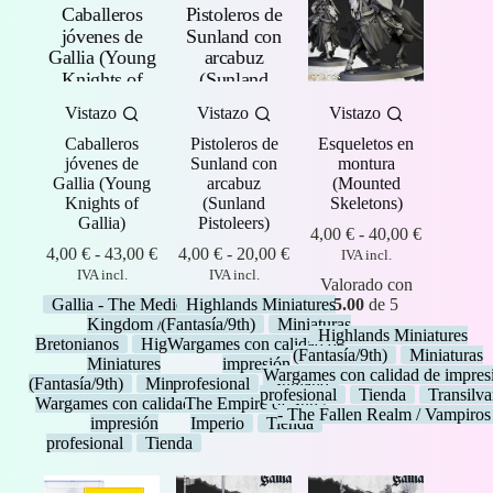
Vistazo
Vistazo
Vistazo
Caballeros
Pistoleros de
Esqueletos en
jóvenes de
Sunland con
montura
Gallia (Young
arcabuz
(Mounted
Knights of
(Sunland
Skeletons)
Gallia)
Pistoleers)
Rango
4,00
€
-
40,00
€
Rango
Rango
de
4,00
€
-
43,00
€
4,00
€
-
20,00
€
IVA incl.
de
de
precios:
IVA incl.
IVA incl.
Valorado con
precios:
precios:
desde
Gallia - The Medieval
Highlands Miniatures
5.00
de 5
desde
desde
4,00 €
Kingdom /
(Fantasía/9th)
Miniaturas
4,00 €
4,00 €
hasta
Highlands Miniatures
Bretonianos
Highlands
Wargames con calidad de
hasta
hasta
40,00 €
(Fantasía/9th)
Miniaturas
Miniatures
impresión
43,00 €
20,00 €
Wargames con calidad de impres
(Fantasía/9th)
Miniaturas
profesional
Sunland -
profesional
Tienda
Transilv
Wargames con calidad de
The Empire of Sun /
- The Fallen Realm / Vampiros
impresión
Imperio
Tienda
profesional
Tienda