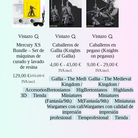
Vistazo
Vistazo
Vistazo
Mercury XS
Caballeros de
Caballeros en
Bundle – Set de
Gallia (Knights
pegaso (Knights
máquinas de
of Gallia)
on pegasus)
curado y lavado
Rango
Rango
4,00
€
-
43,00
€
9,00
€
-
29,00
€
de resina
de
de
IVA incl.
IVA incl.
precios:
precios:
129,00
€
195,00
€
El
El
Gallia - The Medieval
Gallia - The Medieval
desde
desde
IVA incl.
precio
precio
Kingdom /
Kingdom /
4,00 €
9,00 €
original
actual
Accesorios
Bretonianos
Highlands
Bretonianos
Highlands
hasta
hasta
era:
es:
3D
Tienda
Miniatures
Miniatures
43,00 €
29,00 €
195,00 €.
129,00 €.
(Fantasía/9th)
Miniaturas
(Fantasía/9th)
Miniaturas
Wargames con calidad de
Wargames con calidad de
impresión
impresión
profesional
Tienda
profesional
Tienda