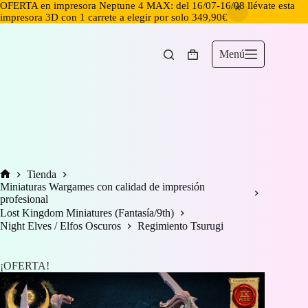
OFERTA en impresora Neptune 4 MAX: del 16/07-16/08 llévate esta
impresora 3D con 1 carrete a elegir por solo 349,90€
Saltar
al
contenido
Menú
Carro
de
compra
Tienda
Inicio
Miniaturas Wargames con calidad de impresión
profesional
Lost Kingdom Miniatures (Fantasía/9th)
Night Elves / Elfos Oscuros
Regimiento Tsurugi
¡OFERTA!