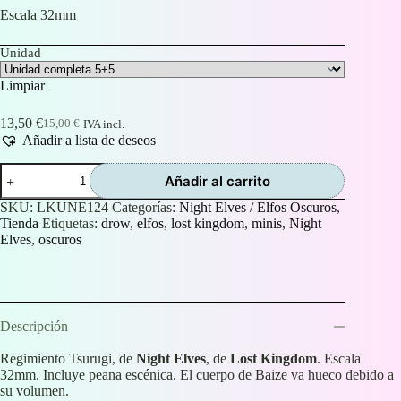
precios:
Escala 32mm
desde
1,50 €
Unidad
hasta
13,50 €
Limpiar
13,50
€
15,00
€
IVA incl.
El
El
Añadir a lista de deseos
precio
precio
original
actual
Regimiento
era:
es:
Añadir al carrito
Tsurugi
15,00 €.
13,50 €.
cantidad
SKU:
LKUNE124
Categorías:
Night Elves / Elfos Oscuros
,
Tienda
Etiquetas:
drow
,
elfos
,
lost kingdom
,
minis
,
Night
Elves
,
oscuros
Descripción
Regimiento Tsurugi, de
Night Elves
, de
Lost Kingdom
. Escala
32mm. Incluye peana escénica. El cuerpo de Baize va hueco debido a
su volumen.